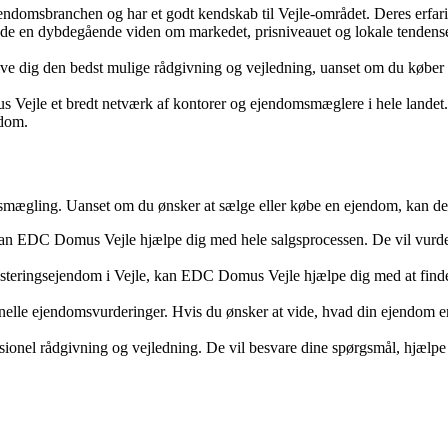
domsbranchen og har et godt kendskab til Vejle-området. Deres erfarin
 en dybdegående viden om markedet, prisniveauet og lokale tendenser. De
ve dig den bedst mulige rådgivning og vejledning, uanset om du køber el
le et bredt netværk af kontorer og ejendomsmæglere i hele landet. Det
ndom.
mægling. Uanset om du ønsker at sælge eller købe en ejendom, kan de hj
 kan EDC Domus Vejle hjælpe dig med hele salgsprocessen. De vil vurde
vesteringsejendom i Vejle, kan EDC Domus Vejle hjælpe dig med at finde
lle ejendomsvurderinger. Hvis du ønsker at vide, hvad din ejendom er 
ssionel rådgivning og vejledning. De vil besvare dine spørgsmål, hjælpe 