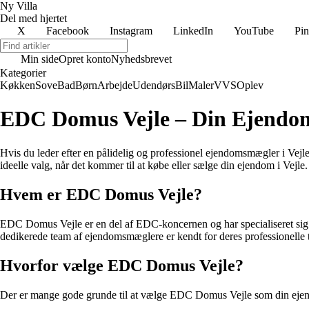
Ny Villa
Del med hjertet
X
Facebook
Instagram
LinkedIn
YouTube
Pin
Min side
Opret konto
Nyhedsbrevet
Kategorier
Køkken
Sove
Bad
Børn
Arbejde
Udendørs
Bil
Maler
VVS
Oplev
EDC Domus Vejle – Din Ejendom
Hvis du leder efter en pålidelig og professionel ejendomsmægler i Ve
ideelle valg, når det kommer til at købe eller sælge din ejendom i Vejle.
Hvem er EDC Domus Vejle?
EDC Domus Vejle er en del af EDC-koncernen og har specialiseret sig i
dedikerede team af ejendomsmæglere er kendt for deres professionelle ti
Hvorfor vælge EDC Domus Vejle?
Der er mange gode grunde til at vælge EDC Domus Vejle som din ejendo