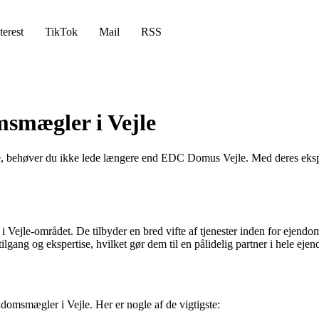
terest
TikTok
Mail
RSS
smægler i Vejle
jle, behøver du ikke lede længere end EDC Domus Vejle. Med deres eksp
 Vejle-området. De tilbyder en bred vifte af tjenester inden for ejend
lgang og ekspertise, hvilket gør dem til en pålidelig partner i hele ej
msmægler i Vejle. Her er nogle af de vigtigste: