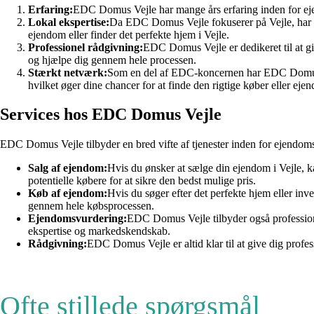
Erfaring:
EDC Domus Vejle har mange års erfaring inden for ejen
Lokal ekspertise:
Da EDC Domus Vejle fokuserer på Vejle, har de
ejendom eller finder det perfekte hjem i Vejle.
Professionel rådgivning:
EDC Domus Vejle er dedikeret til at gi
og hjælpe dig gennem hele processen.
Stærkt netværk:
Som en del af EDC-koncernen har EDC Domus Vej
hvilket øger dine chancer for at finde den rigtige køber eller eje
Services hos EDC Domus Vejle
EDC Domus Vejle tilbyder en bred vifte af tjenester inden for ejendoms
Salg af ejendom:
Hvis du ønsker at sælge din ejendom i Vejle,
potentielle købere for at sikre den bedst mulige pris.
Køb af ejendom:
Hvis du søger efter det perfekte hjem eller in
gennem hele købsprocessen.
Ejendomsvurdering:
EDC Domus Vejle tilbyder også professione
ekspertise og markedskendskab.
Rådgivning:
EDC Domus Vejle er altid klar til at give dig profe
Ofte stillede spørgsmål