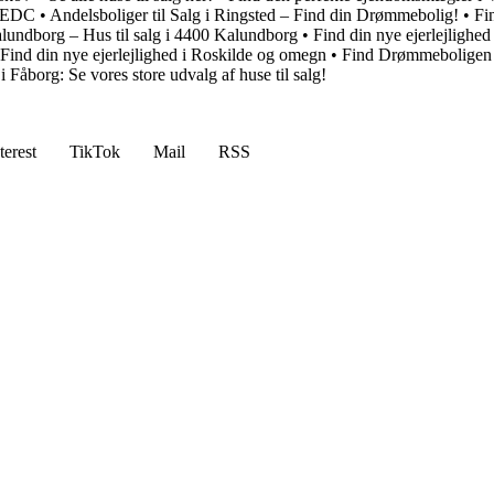
d EDC
•
Andelsboliger til Salg i Ringsted – Find din Drømmebolig!
•
Fi
alundborg – Hus til salg i 4400 Kalundborg
•
Find din nye ejerlejlighed
Find din nye ejerlejlighed i Roskilde og omegn
•
Find Drømmeboligen i
 Fåborg: Se vores store udvalg af huse til salg!
terest
TikTok
Mail
RSS