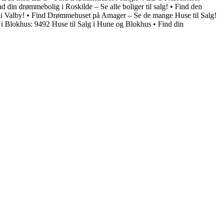
nd din drømmebolig i Roskilde – Se alle boliger til salg!
•
Find den
 i Valby!
•
Find Drømmehuset på Amager – Se de mange Huse til Salg!
 Blokhus: 9492 Huse til Salg i Hune og Blokhus
•
Find din