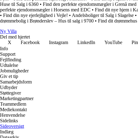
Huse til Salg i 6360
•
Find den perfekte ejendomsmægler i Grenå me
perfekte ejendomsmægler i Horsens med EDC
•
Find dit nye hjem i K
•
Find din nye ejerlejlighed i Vejle!
•
Andelsboliger til Salg i Slagelse
•
drømmebolig i Brønderslev – Hus til salg i 9700
•
Find dit drømmehus i
Ny Villa
Del med hjertet
X
Facebook
Instagram
LinkedIn
YouTube
Pin
Info
Support
Fejlfinding
Udtalelse
Jobmuligheder
Giv et tip
Samarbejdsform
Udbyder
Støttegiver
Marketingpartner
Teammedlem
Mediekontakt
Henvendelse
Sidelinks
Sideoversigt
Indlæg
Dataarkiv