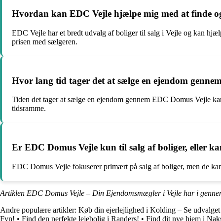
Hvordan kan EDC Vejle hjælpe mig med at finde og
EDC Vejle har et bredt udvalg af boliger til salg i Vejle og kan h
prisen med sælgeren.
Hvor lang tid tager det at sælge en ejendom genn
Tiden det tager at sælge en ejendom gennem EDC Domus Vejle kan 
tidsramme.
Er EDC Domus Vejle kun til salg af boliger, eller ka
EDC Domus Vejle fokuserer primært på salg af boliger, men de kan ogs
Artiklen EDC Domus Vejle – Din Ejendomsmægler i Vejle har i gennem
Andre populære artikler:
Køb din ejerlejlighed i Kolding – Se udvalget a
Fyn!
•
Find den perfekte lejebolig i Randers!
•
Find dit nye hjem i Naks