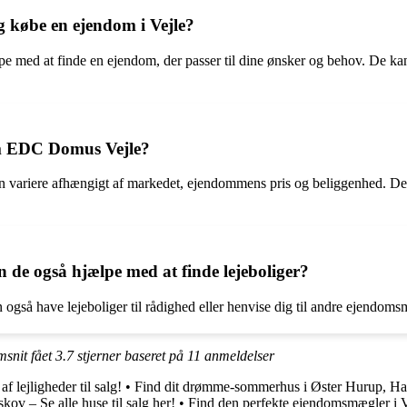
 købe en ejendom i Vejle?
jælpe med at finde en ejendom, der passer til dine ønsker og behov. De
em EDC Domus Vejle?
variere afhængigt af markedet, ejendommens pris og beliggenhed. Det
n de også hjælpe med at finde lejeboliger?
å have lejeboliger til rådighed eller henvise dig til andre ejendomsmægl
snit fået
3.7
stjerner baseret på
11
anmeldelser
f lejligheder til salg!
•
Find dit drømme-sommerhus i Øster Hurup, Ha
kov – Se alle huse til salg her!
•
Find den perfekte ejendomsmægler i