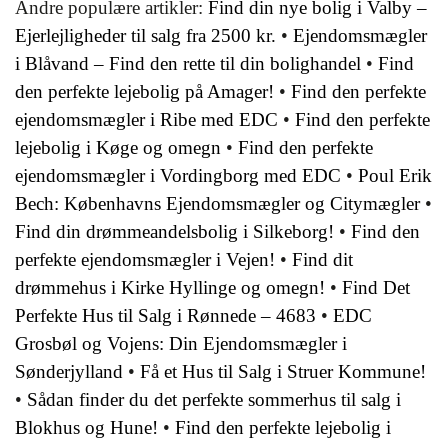
Andre populære artikler:
Find din nye bolig i Valby –
Ejerlejligheder til salg fra 2500 kr.
•
Ejendomsmægler
i Blåvand – Find den rette til din bolighandel
•
Find
den perfekte lejebolig på Amager!
•
Find den perfekte
ejendomsmægler i Ribe med EDC
•
Find den perfekte
lejebolig i Køge og omegn
•
Find den perfekte
ejendomsmægler i Vordingborg med EDC
•
Poul Erik
Bech: Københavns Ejendomsmægler og Citymægler
•
Find din drømmeandelsbolig i Silkeborg!
•
Find den
perfekte ejendomsmægler i Vejen!
•
Find dit
drømmehus i Kirke Hyllinge og omegn!
•
Find Det
Perfekte Hus til Salg i Rønnede – 4683
•
EDC
Grosbøl og Vojens: Din Ejendomsmægler i
Sønderjylland
•
Få et Hus til Salg i Struer Kommune!
•
Sådan finder du det perfekte sommerhus til salg i
Blokhus og Hune!
•
Find den perfekte lejebolig i