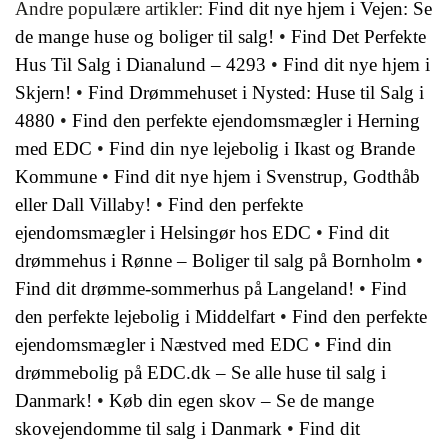
Andre populære artikler:
Find dit nye hjem i Vejen: Se
de mange huse og boliger til salg!
•
Find Det Perfekte
Hus Til Salg i Dianalund – 4293
•
Find dit nye hjem i
Skjern!
•
Find Drømmehuset i Nysted: Huse til Salg i
4880
•
Find den perfekte ejendomsmægler i Herning
med EDC
•
Find din nye lejebolig i Ikast og Brande
Kommune
•
Find dit nye hjem i Svenstrup, Godthåb
eller Dall Villaby!
•
Find den perfekte
ejendomsmægler i Helsingør hos EDC
•
Find dit
drømmehus i Rønne – Boliger til salg på Bornholm
•
Find dit drømme-sommerhus på Langeland!
•
Find
den perfekte lejebolig i Middelfart
•
Find den perfekte
ejendomsmægler i Næstved med EDC
•
Find din
drømmebolig på EDC.dk – Se alle huse til salg i
Danmark!
•
Køb din egen skov – Se de mange
skovejendomme til salg i Danmark
•
Find dit