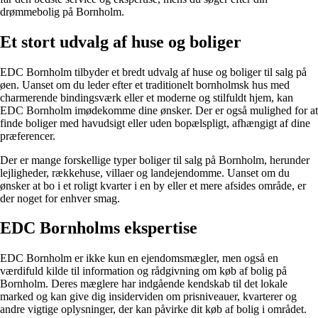
drømmebolig på Bornholm.
Et stort udvalg af huse og boliger
EDC Bornholm tilbyder et bredt udvalg af huse og boliger til salg på
øen. Uanset om du leder efter et traditionelt bornholmsk hus med
charmerende bindingsværk eller et moderne og stilfuldt hjem, kan
EDC Bornholm imødekomme dine ønsker. Der er også mulighed for at
finde boliger med havudsigt eller uden bopælspligt, afhængigt af dine
præferencer.
Der er mange forskellige typer boliger til salg på Bornholm, herunder
lejligheder, rækkehuse, villaer og landejendomme. Uanset om du
ønsker at bo i et roligt kvarter i en by eller et mere afsides område, er
der noget for enhver smag.
EDC Bornholms ekspertise
EDC Bornholm er ikke kun en ejendomsmægler, men også en
værdifuld kilde til information og rådgivning om køb af bolig på
Bornholm. Deres mæglere har indgående kendskab til det lokale
marked og kan give dig insiderviden om prisniveauer, kvarterer og
andre vigtige oplysninger, der kan påvirke dit køb af bolig i området.