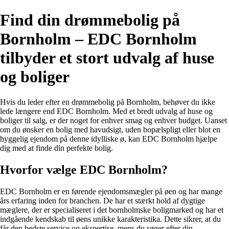
Find din drømmebolig på
Bornholm – EDC Bornholm
tilbyder et stort udvalg af huse
og boliger
Hvis du leder efter en drømmebolig på Bornholm, behøver du ikke
lede længere end EDC Bornholm. Med et bredt udvalg af huse og
boliger til salg, er der noget for enhver smag og enhver budget. Uanset
om du ønsker en bolig med havudsigt, uden bopælspligt eller blot en
hyggelig ejendom på denne idylliske ø, kan EDC Bornholm hjælpe
dig med at finde din perfekte bolig.
Hvorfor vælge EDC Bornholm?
EDC Bornholm er en førende ejendomsmægler på øen og har mange
års erfaring inden for branchen. De har et stærkt hold af dygtige
mæglere, der er specialiseret i det bornholmske boligmarked og har et
indgående kendskab til øens unikke karakteristika. Dette sikrer, at du
får den bedste service og ekspertise, mens du søger efter din