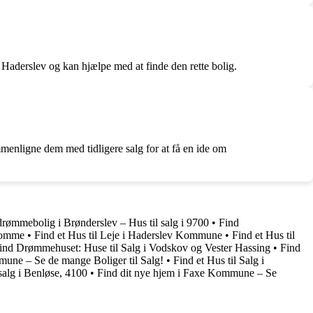
i Haderslev og kan hjælpe med at finde den rette bolig.
menligne dem med tidligere salg for at få en ide om
drømmebolig i Brønderslev – Hus til salg i 9700
•
Find
domme
•
Find et Hus til Leje i Haderslev Kommune
•
Find et Hus til
ind Drømmehuset: Huse til Salg i Vodskov og Vester Hassing
•
Find
mune – Se de mange Boliger til Salg!
•
Find et Hus til Salg i
salg i Benløse, 4100
•
Find dit nye hjem i Faxe Kommune – Se