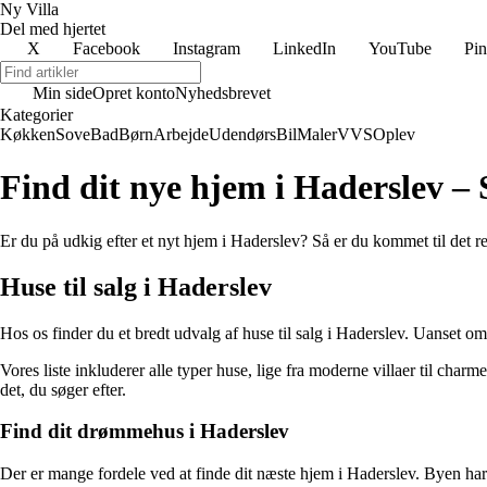
Ny Villa
Del med hjertet
X
Facebook
Instagram
LinkedIn
YouTube
Pin
Min side
Opret konto
Nyhedsbrevet
Kategorier
Køkken
Sove
Bad
Børn
Arbejde
Udendørs
Bil
Maler
VVS
Oplev
Find dit nye hjem i Haderslev – Se
Er du på udkig efter et nyt hjem i Haderslev? Så er du kommet til det re
Huse til salg i Haderslev
Hos os finder du et bredt udvalg af huse til salg i Haderslev. Uanset om d
Vores liste inkluderer alle typer huse, lige fra moderne villaer til ch
det, du søger efter.
Find dit drømmehus i Haderslev
Der er mange fordele ved at finde dit næste hjem i Haderslev. Byen har 