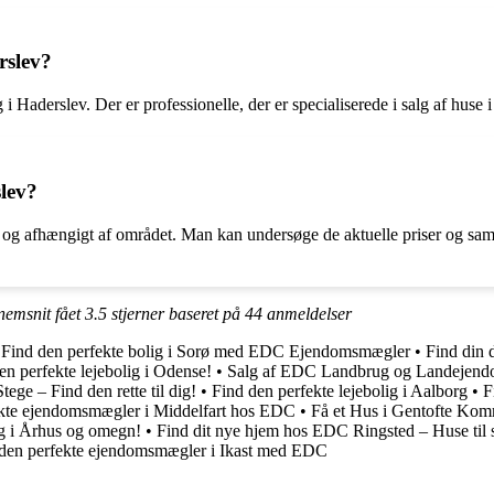
rslev?
Haderslev. Der er professionelle, der er specialiserede i salg af huse 
slev?
id og afhængigt af området. Man kan undersøge de aktuelle priser og sam
nnemsnit fået
3.5
stjerner baseret på
44
anmeldelser
•
Find den perfekte bolig i Sorø med EDC Ejendomsmægler
•
Find din 
en perfekte lejebolig i Odense!
•
Salg af EDC Landbrug og Landejen
e – Find den rette til dig!
•
Find den perfekte lejebolig i Aalborg
•
F
ekte ejendomsmægler i Middelfart hos EDC
•
Få et Hus i Gentofte Kom
alg i Århus og omegn!
•
Find dit nye hjem hos EDC Ringsted – Huse til 
den perfekte ejendomsmægler i Ikast med EDC