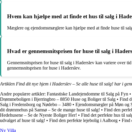
Hvem kan hjælpe med at finde et hus til salg i Hade
Mæglere og ejendomsmæglere kan hjælpe med at finde huse til salg i 
Hvad er gennemsnitsprisen for huse til salg i Hader
Gennemsnitsprisen for huse til salg i Haderslev kan variere over t
gennemsnitsprisen for huse i Haderslev.
Artiklen Find dit nye hjem i Haderslev – Se alle huse til salg! har i ge
Andre populære artikler:
Fantastiske Landejendomme til Salg på Fyn
Drømmeboligen i Bjerringbro – 8850 Huse og Boliger til Salg
•
Find d
Salg i Fredensborg og Nødebo – 3480
•
Ejendomsmægler på Møn og Steg
dit drømmehus på Samsø – Se de mange huse til salg!
•
Find den perf
Hedehusene – Se de Nyeste Boliger Her!
•
Find det perfekte hus til s
udvalget af huse til salg!
•
Find den perfekte lejebolig i Aalborg
•
Find 
Ny Villa