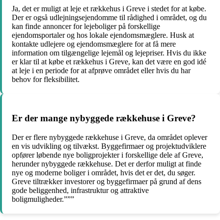
Ja, det er muligt at leje et rækkehus i Greve i stedet for at købe.
Der er også udlejningsejendomme til rådighed i området, og du
kan finde annoncer for lejeboliger på forskellige
ejendomsportaler og hos lokale ejendomsmæglere. Husk at
kontakte udlejere og ejendomsmæglere for at få mere
information om tilgængelige lejemål og lejepriser. Hvis du ikke
er klar til at købe et rækkehus i Greve, kan det være en god idé
at leje i en periode for at afprøve området eller hvis du har
behov for fleksibilitet.
Er der mange nybyggede rækkehuse i Greve?
Der er flere nybyggede rækkehuse i Greve, da området oplever
en vis udvikling og tilvækst. Byggefirmaer og projektudviklere
opfører løbende nye boligprojekter i forskellige dele af Greve,
herunder nybyggede rækkehuse. Det er derfor muligt at finde
nye og moderne boliger i området, hvis det er det, du søger.
Greve tiltrækker investorer og byggefirmaer på grund af dens
gode beliggenhed, infrastruktur og attraktive
boligmuligheder.”””