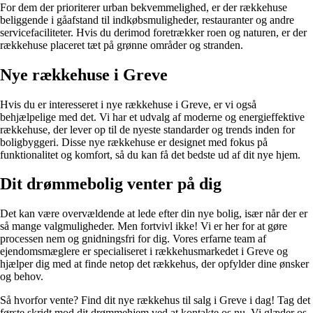
For dem der prioriterer urban bekvemmelighed, er der rækkehuse
beliggende i gåafstand til indkøbsmuligheder, restauranter og andre
servicefaciliteter. Hvis du derimod foretrækker roen og naturen, er der
rækkehuse placeret tæt på grønne områder og stranden.
Nye rækkehuse i Greve
Hvis du er interesseret i nye rækkehuse i Greve, er vi også
behjælpelige med det. Vi har et udvalg af moderne og energieffektive
rækkehuse, der lever op til de nyeste standarder og trends inden for
boligbyggeri. Disse nye rækkehuse er designet med fokus på
funktionalitet og komfort, så du kan få det bedste ud af dit nye hjem.
Dit drømmebolig venter på dig
Det kan være overvældende at lede efter din nye bolig, især når der er
så mange valgmuligheder. Men fortvivl ikke! Vi er her for at gøre
processen nem og gnidningsfri for dig. Vores erfarne team af
ejendomsmæglere er specialiseret i rækkehusmarkedet i Greve og
hjælper dig med at finde netop det rækkehus, der opfylder dine ønsker
og behov.
Så hvorfor vente? Find dit nye rækkehus til salg i Greve i dag! Tag det
første skridt mod dit drømmehjem ved at kontakte os nu. Vi glæder os