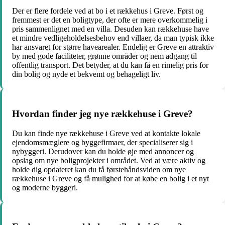
Der er flere fordele ved at bo i et rækkehus i Greve. Først og
fremmest er det en boligtype, der ofte er mere overkommelig i
pris sammenlignet med en villa. Desuden kan rækkehuse have
et mindre vedligeholdelsesbehov end villaer, da man typisk ikke
har ansvaret for større havearealer. Endelig er Greve en attraktiv
by med gode faciliteter, grønne områder og nem adgang til
offentlig transport. Det betyder, at du kan få en rimelig pris for
din bolig og nyde et bekvemt og behageligt liv.
Hvordan finder jeg nye rækkehuse i Greve?
Du kan finde nye rækkehuse i Greve ved at kontakte lokale
ejendomsmæglere og byggefirmaer, der specialiserer sig i
nybyggeri. Derudover kan du holde øje med annoncer og
opslag om nye boligprojekter i området. Ved at være aktiv og
holde dig opdateret kan du få førstehåndsviden om nye
rækkehuse i Greve og få mulighed for at købe en bolig i et nyt
og moderne byggeri.