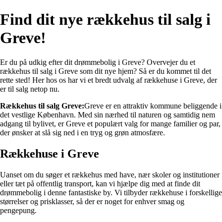
Find dit nye rækkehus til salg i
Greve!
Er du på udkig efter dit drømmebolig i Greve? Overvejer du et
rækkehus til salg i Greve som dit nye hjem? Så er du kommet til det
rette sted! Her hos os har vi et bredt udvalg af rækkehuse i Greve, der
er til salg netop nu.
Rækkehus til salg Greve:
Greve er en attraktiv kommune beliggende i
det vestlige København. Med sin nærhed til naturen og samtidig nem
adgang til bylivet, er Greve et populært valg for mange familier og par,
der ønsker at slå sig ned i en tryg og grøn atmosfære.
Rækkehuse i Greve
Uanset om du søger et rækkehus med have, nær skoler og institutioner
eller tæt på offentlig transport, kan vi hjælpe dig med at finde dit
drømmebolig i denne fantastiske by. Vi tilbyder rækkehuse i forskellige
størrelser og prisklasser, så der er noget for enhver smag og
pengepung.