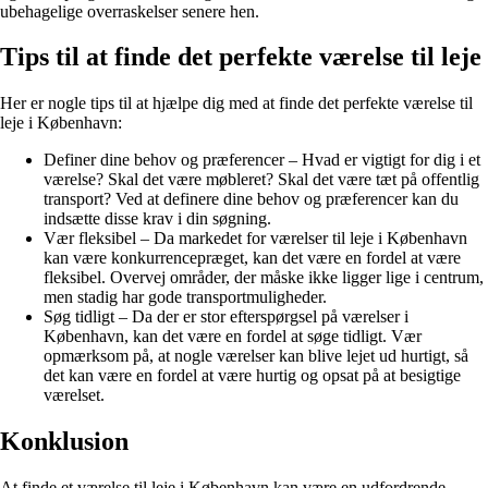
ubehagelige overraskelser senere hen.
Tips til at finde det perfekte værelse til leje
Her er nogle tips til at hjælpe dig med at finde det perfekte værelse til
leje i København:
Definer dine behov og præferencer – Hvad er vigtigt for dig i et
værelse? Skal det være møbleret? Skal det være tæt på offentlig
transport? Ved at definere dine behov og præferencer kan du
indsætte disse krav i din søgning.
Vær fleksibel – Da markedet for værelser til leje i København
kan være konkurrencepræget, kan det være en fordel at være
fleksibel. Overvej områder, der måske ikke ligger lige i centrum,
men stadig har gode transportmuligheder.
Søg tidligt – Da der er stor efterspørgsel på værelser i
København, kan det være en fordel at søge tidligt. Vær
opmærksom på, at nogle værelser kan blive lejet ud hurtigt, så
det kan være en fordel at være hurtig og opsat på at besigtige
værelset.
Konklusion
At finde et værelse til leje i København kan være en udfordrende