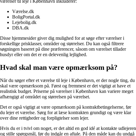
værelser til leje i København inkluderer:
Værelse.dk
BoligPortal.dk
Lejebolig.dk
DBA.dk
Disse hjemmesider giver dig mulighed for at søge efter værelser i
forskellige prisklasser, områder og størrelser. Du kan også filtrere
søgningen baseret på dine præferencer, såsom om værelset tillader
husdyr eller om det er en delevenlig lejlighed.
Hvad skal man være opmærksom på?
Når du søger efter et værelse til leje i København, er der nogle ting, du
skal være opmærksom på. Først og fremmest er det vigtigt at have et
realistisk budget. Priserne på værelser i København kan variere meget
afhængigt af området og størrelsen på værelset.
Det er også vigtigt at være opmærksom på kontraktbetingelserne, før
du lejer et værelse. Sørg for at læse kontrakten grundigt og være klar
over dine rettigheder og forpligtelser som lejer.
Hvis du er i tvivl om noget, er det altid en god idé at kontakte udlejeren
og stille spørgsmål, før du indgår en aftale. På den måde kan du undgå