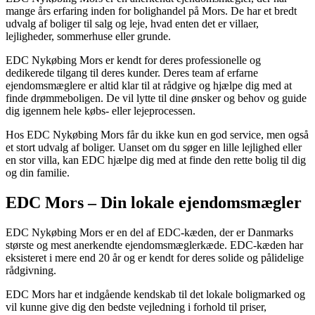
mange års erfaring inden for bolighandel på Mors. De har et bredt
udvalg af boliger til salg og leje, hvad enten det er villaer,
lejligheder, sommerhuse eller grunde.
EDC Nykøbing Mors er kendt for deres professionelle og
dedikerede tilgang til deres kunder. Deres team af erfarne
ejendomsmæglere er altid klar til at rådgive og hjælpe dig med at
finde drømmeboligen. De vil lytte til dine ønsker og behov og guide
dig igennem hele købs- eller lejeprocessen.
Hos EDC Nykøbing Mors får du ikke kun en god service, men også
et stort udvalg af boliger. Uanset om du søger en lille lejlighed eller
en stor villa, kan EDC hjælpe dig med at finde den rette bolig til dig
og din familie.
EDC Mors – Din lokale ejendomsmægler
EDC Nykøbing Mors er en del af EDC-kæden, der er Danmarks
største og mest anerkendte ejendomsmæglerkæde. EDC-kæden har
eksisteret i mere end 20 år og er kendt for deres solide og pålidelige
rådgivning.
EDC Mors har et indgående kendskab til det lokale boligmarked og
vil kunne give dig den bedste vejledning i forhold til priser,