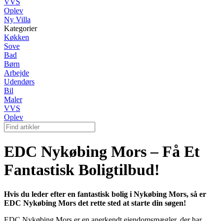
VVS
Oplev
Ny Villa
Kategorier
Køkken
Sove
Bad
Børn
Arbejde
Udendørs
Bil
Maler
VVS
Oplev
EDC Nykøbing Mors – Få Et
Fantastisk Boligtilbud!
Hvis du leder efter en fantastisk bolig i Nykøbing Mors, så er
EDC Nykøbing Mors det rette sted at starte din søgen!
EDC Nykøbing Mors er en anerkendt ejendomsmægler, der har