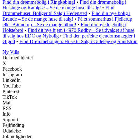
Find din drømmebolig i Ringkøbing!
•
Find din drømmebolig i
Helsinge og Ramløse – Se de mange huse til salg!
•
Find
Drømmehuset: Boliger til Salg i Hedensted
•
Find din nye bolig i
Brande – Se de mange huse til salg!
•
Få et sommerhus i Fjellerup
eller Bønnerup – Se de mange tilbud!
•
Find din nye lejebolig i
Holstebro!
•
Find dit nye hjem i 4970 Rødby – Se udvalget af huse
til salg hos EDC og Nybolig
•
Find den perfekte ejendomsmægler i
Ølgod
•
Find Drømmeboligen: Huse til Salg i Gilleleje og Smidstrup
Ny Villa
Del med hjertet
X
Facebook
Instagram
LinkedIn
YouTube
Pinterest
TikTok
Mail
RSS
Info
Support
Fejlfinding
Udtalelse
Jobmuligheder