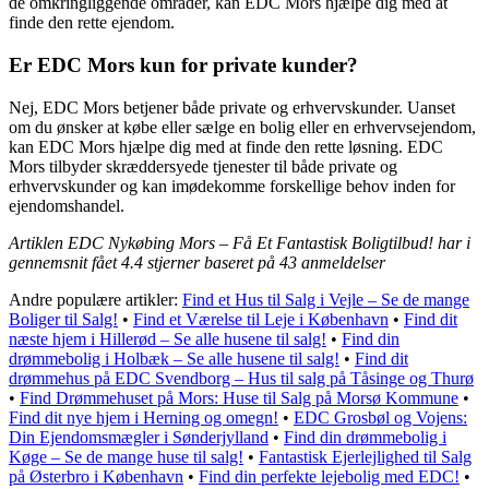
de omkringliggende områder, kan EDC Mors hjælpe dig med at
finde den rette ejendom.
Er EDC Mors kun for private kunder?
Nej, EDC Mors betjener både private og erhvervskunder. Uanset
om du ønsker at købe eller sælge en bolig eller en erhvervsejendom,
kan EDC Mors hjælpe dig med at finde den rette løsning. EDC
Mors tilbyder skræddersyede tjenester til både private og
erhvervskunder og kan imødekomme forskellige behov inden for
ejendomshandel.
Artiklen EDC Nykøbing Mors – Få Et Fantastisk Boligtilbud! har i
gennemsnit fået
4.4
stjerner baseret på
43
anmeldelser
Andre populære artikler:
Find et Hus til Salg i Vejle – Se de mange
Boliger til Salg!
•
Find et Værelse til Leje i København
•
Find dit
næste hjem i Hillerød – Se alle husene til salg!
•
Find din
drømmebolig i Holbæk – Se alle husene til salg!
•
Find dit
drømmehus på EDC Svendborg – Hus til salg på Tåsinge og Thurø
•
Find Drømmehuset på Mors: Huse til Salg på Morsø Kommune
•
Find dit nye hjem i Herning og omegn!
•
EDC Grosbøl og Vojens:
Din Ejendomsmægler i Sønderjylland
•
Find din drømmebolig i
Køge – Se de mange huse til salg!
•
Fantastisk Ejerlejlighed til Salg
på Østerbro i København
•
Find din perfekte lejebolig med EDC!
•