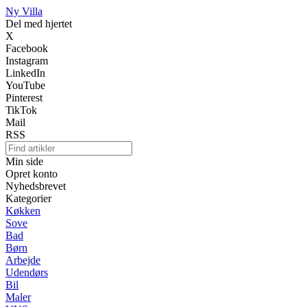
Ny Villa
Del med hjertet
X
Facebook
Instagram
LinkedIn
YouTube
Pinterest
TikTok
Mail
RSS
Min side
Opret konto
Nyhedsbrevet
Kategorier
Køkken
Sove
Bad
Børn
Arbejde
Udendørs
Bil
Maler