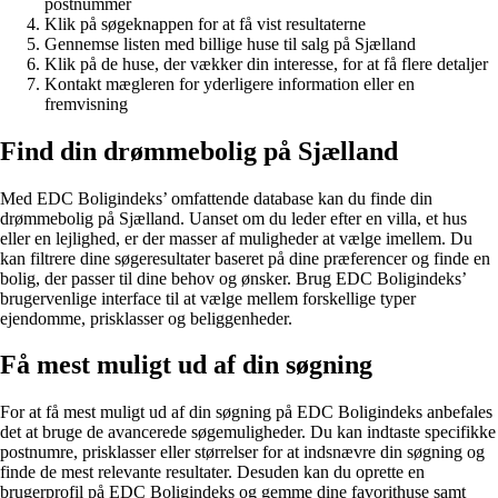
postnummer
Klik på søgeknappen for at få vist resultaterne
Gennemse listen med billige huse til salg på Sjælland
Klik på de huse, der vækker din interesse, for at få flere detaljer
Kontakt mægleren for yderligere information eller en
fremvisning
Find din drømmebolig på Sjælland
Med EDC Boligindeks’ omfattende database kan du finde din
drømmebolig på Sjælland. Uanset om du leder efter en villa, et hus
eller en lejlighed, er der masser af muligheder at vælge imellem. Du
kan filtrere dine søgeresultater baseret på dine præferencer og finde en
bolig, der passer til dine behov og ønsker. Brug EDC Boligindeks’
brugervenlige interface til at vælge mellem forskellige typer
ejendomme, prisklasser og beliggenheder.
Få mest muligt ud af din søgning
For at få mest muligt ud af din søgning på EDC Boligindeks anbefales
det at bruge de avancerede søgemuligheder. Du kan indtaste specifikke
postnumre, prisklasser eller størrelser for at indsnævre din søgning og
finde de mest relevante resultater. Desuden kan du oprette en
brugerprofil på EDC Boligindeks og gemme dine favorithuse samt