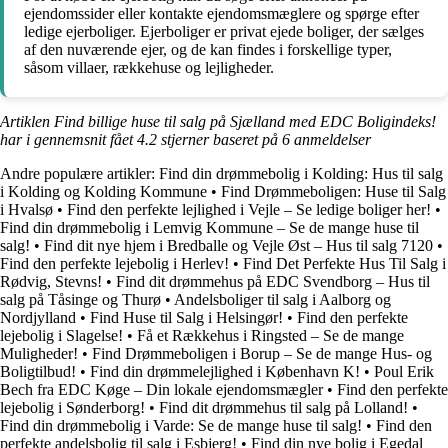
ejendomssider eller kontakte ejendomsmæglere og spørge efter
ledige ejerboliger. Ejerboliger er privat ejede boliger, der sælges
af den nuværende ejer, og de kan findes i forskellige typer,
såsom villaer, rækkehuse og lejligheder.
Artiklen Find billige huse til salg på Sjælland med EDC Boligindeks!
har i gennemsnit fået
4.2
stjerner baseret på
6
anmeldelser
Andre populære artikler:
Find din drømmebolig i Kolding: Hus til salg
i Kolding og Kolding Kommune
•
Find Drømmeboligen: Huse til Salg
i Hvalsø
•
Find den perfekte lejlighed i Vejle – Se ledige boliger her!
•
Find din drømmebolig i Lemvig Kommune – Se de mange huse til
salg!
•
Find dit nye hjem i Bredballe og Vejle Øst – Hus til salg 7120
•
Find den perfekte lejebolig i Herlev!
•
Find Det Perfekte Hus Til Salg i
Rødvig, Stevns!
•
Find dit drømmehus på EDC Svendborg – Hus til
salg på Tåsinge og Thurø
•
Andelsboliger til salg i Aalborg og
Nordjylland
•
Find Huse til Salg i Helsingør!
•
Find den perfekte
lejebolig i Slagelse!
•
Få et Rækkehus i Ringsted – Se de mange
Muligheder!
•
Find Drømmeboligen i Borup – Se de mange Hus- og
Boligtilbud!
•
Find din drømmelejlighed i København K!
•
Poul Erik
Bech fra EDC Køge – Din lokale ejendomsmægler
•
Find den perfekte
lejebolig i Sønderborg!
•
Find dit drømmehus til salg på Lolland!
•
Find din drømmebolig i Varde: Se de mange huse til salg!
•
Find den
perfekte andelsbolig til salg i Esbjerg!
•
Find din nye bolig i Egedal