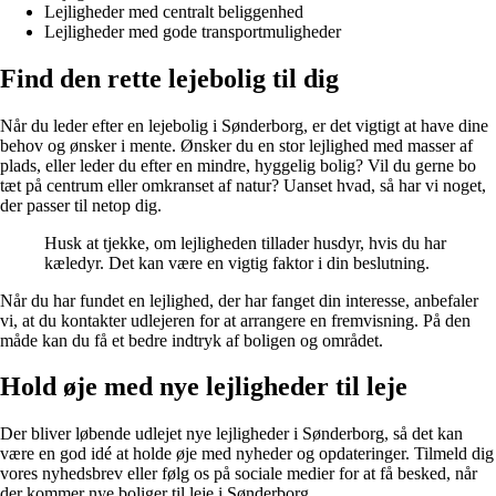
Lejligheder med centralt beliggenhed
Lejligheder med gode transportmuligheder
Find den rette lejebolig til dig
Når du leder efter en lejebolig i Sønderborg, er det vigtigt at have dine
behov og ønsker i mente. Ønsker du en stor lejlighed med masser af
plads, eller leder du efter en mindre, hyggelig bolig? Vil du gerne bo
tæt på centrum eller omkranset af natur? Uanset hvad, så har vi noget,
der passer til netop dig.
Husk at tjekke, om lejligheden tillader husdyr, hvis du har
kæledyr. Det kan være en vigtig faktor i din beslutning.
Når du har fundet en lejlighed, der har fanget din interesse, anbefaler
vi, at du kontakter udlejeren for at arrangere en fremvisning. På den
måde kan du få et bedre indtryk af boligen og området.
Hold øje med nye lejligheder til leje
Der bliver løbende udlejet nye lejligheder i Sønderborg, så det kan
være en god idé at holde øje med nyheder og opdateringer. Tilmeld dig
vores nyhedsbrev eller følg os på sociale medier for at få besked, når
der kommer nye boliger til leje i Sønderborg.