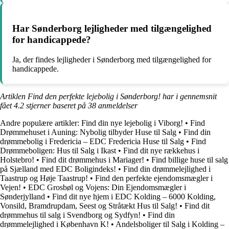
Har Sønderborg lejligheder med tilgængelighed
for handicappede?
Ja, der findes lejligheder i Sønderborg med tilgængelighed for
handicappede.
Artiklen Find den perfekte lejebolig i Sønderborg! har i gennemsnit
fået
4.2
stjerner baseret på
38
anmeldelser
Andre populære artikler:
Find din nye lejebolig i Viborg!
•
Find
Drømmehuset i Auning: Nybolig tilbyder Huse til Salg
•
Find din
drømmebolig i Fredericia – EDC Fredericia Huse til Salg
•
Find
Drømmeboligen: Hus til Salg i Ikast
•
Find dit nye rækkehus i
Holstebro!
•
Find dit drømmehus i Mariager!
•
Find billige huse til salg
på Sjælland med EDC Boligindeks!
•
Find din drømmelejlighed i
Taastrup og Høje Taastrup!
•
Find den perfekte ejendomsmægler i
Vejen!
•
EDC Grosbøl og Vojens: Din Ejendomsmægler i
Sønderjylland
•
Find dit nye hjem i EDC Kolding – 6000 Kolding,
Vonsild, Bramdrupdam, Seest og Stråtækt Hus til Salg!
•
Find dit
drømmehus til salg i Svendborg og Sydfyn!
•
Find din
drømmelejlighed i København K!
•
Andelsboliger til Salg i Kolding –