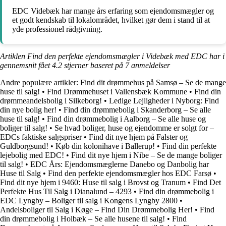
EDC Videbæk har mange års erfaring som ejendomsmægler og
et godt kendskab til lokalområdet, hvilket gør dem i stand til at
yde professionel rådgivning.
Artiklen Find den perfekte ejendomsmægler i Videbæk med EDC har i
gennemsnit fået
4.2
stjerner baseret på
7
anmeldelser
Andre populære artikler:
Find dit drømmehus på Samsø – Se de mange
huse til salg!
•
Find Drømmehuset i Vallensbæk Kommune
•
Find din
drømmeandelsbolig i Silkeborg!
•
Ledige Lejligheder i Nyborg: Find
din nye bolig her!
•
Find din drømmebolig i Skanderborg – Se alle
huse til salg!
•
Find din drømmebolig i Aalborg – Se alle huse og
boliger til salg!
•
Se hvad boliger, huse og ejendomme er solgt for –
EDCs faktiske salgspriser
•
Find dit nye hjem på Falster og
Guldborgsund!
•
Køb din kolonihave i Ballerup!
•
Find din perfekte
lejebolig med EDC!
•
Find dit nye hjem i Nibe – Se de mange boliger
til salg!
•
EDC Års: Ejendomsmæglerne Danebo og Danbolig har
Huse til Salg
•
Find den perfekte ejendomsmægler hos EDC Farsø
•
Find dit nye hjem i 9460: Huse til salg i Brovst og Tranum
•
Find Det
Perfekte Hus Til Salg i Dianalund – 4293
•
Find din drømmebolig i
EDC Lyngby – Boliger til salg i Kongens Lyngby 2800
•
Andelsboliger til Salg i Køge – Find Din Drømmebolig Her!
•
Find
din drømmebolig i Holbæk – Se alle husene til salg!
•
Find