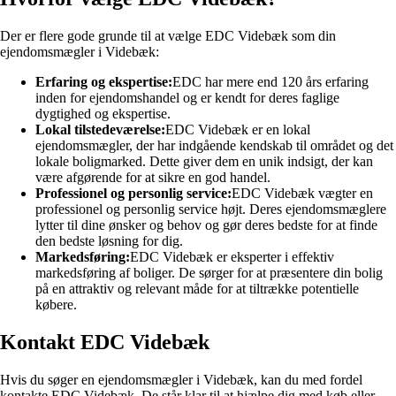
Der er flere gode grunde til at vælge EDC Videbæk som din
ejendomsmægler i Videbæk:
Erfaring og ekspertise:
EDC har mere end 120 års erfaring
inden for ejendomshandel og er kendt for deres faglige
dygtighed og ekspertise.
Lokal tilstedeværelse:
EDC Videbæk er en lokal
ejendomsmægler, der har indgående kendskab til området og det
lokale boligmarked. Dette giver dem en unik indsigt, der kan
være afgørende for at sikre en god handel.
Professionel og personlig service:
EDC Videbæk vægter en
professionel og personlig service højt. Deres ejendomsmæglere
lytter til dine ønsker og behov og gør deres bedste for at finde
den bedste løsning for dig.
Markedsføring:
EDC Videbæk er eksperter i effektiv
markedsføring af boliger. De sørger for at præsentere din bolig
på en attraktiv og relevant måde for at tiltrække potentielle
købere.
Kontakt EDC Videbæk
Hvis du søger en ejendomsmægler i Videbæk, kan du med fordel
kontakte EDC Videbæk. De står klar til at hjælpe dig med køb eller