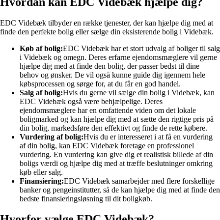
Hvordan kan EDC Videbæk hjælpe dig?
EDC Videbæk tilbyder en række tjenester, der kan hjælpe dig med at
finde den perfekte bolig eller sælge din eksisterende bolig i Videbæk.
Køb af bolig:
EDC Videbæk har et stort udvalg af boliger til salg
i Videbæk og omegn. Deres erfarne ejendomsmæglere vil gerne
hjælpe dig med at finde den bolig, der passer bedst til dine
behov og ønsker. De vil også kunne guide dig igennem hele
købsprocessen og sørge for, at du får en god handel.
Salg af bolig:
Hvis du gerne vil sælge din bolig i Videbæk, kan
EDC Videbæk også være behjælpelige. Deres
ejendomsmæglere har en omfattende viden om det lokale
boligmarked og kan hjælpe dig med at sætte den rigtige pris på
din bolig, markedsføre den effektivt og finde de rette købere.
Vurdering af bolig:
Hvis du er interesseret i at få en vurdering
af din bolig, kan EDC Videbæk foretage en professionel
vurdering. En vurdering kan give dig et realistisk billede af din
boligs værdi og hjælpe dig med at træffe beslutninger omkring
køb eller salg.
Finansiering:
EDC Videbæk samarbejder med flere forskellige
banker og pengeinstitutter, så de kan hjælpe dig med at finde den
bedste finansieringsløsning til dit boligkøb.
Hvorfor vælge EDC Videbæk?