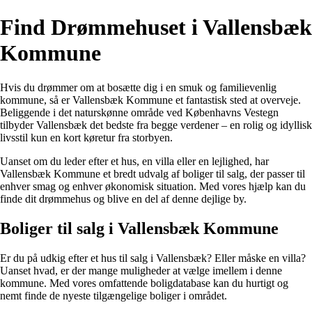
Find Drømmehuset i Vallensbæk
Kommune
Hvis du drømmer om at bosætte dig i en smuk og familievenlig
kommune, så er Vallensbæk Kommune et fantastisk sted at overveje.
Beliggende i det naturskønne område ved Københavns Vestegn
tilbyder Vallensbæk det bedste fra begge verdener – en rolig og idyllisk
livsstil kun en kort køretur fra storbyen.
Uanset om du leder efter et hus, en villa eller en lejlighed, har
Vallensbæk Kommune et bredt udvalg af boliger til salg, der passer til
enhver smag og enhver økonomisk situation. Med vores hjælp kan du
finde dit drømmehus og blive en del af denne dejlige by.
Boliger til salg i Vallensbæk Kommune
Er du på udkig efter et hus til salg i Vallensbæk? Eller måske en villa?
Uanset hvad, er der mange muligheder at vælge imellem i denne
kommune. Med vores omfattende boligdatabase kan du hurtigt og
nemt finde de nyeste tilgængelige boliger i området.