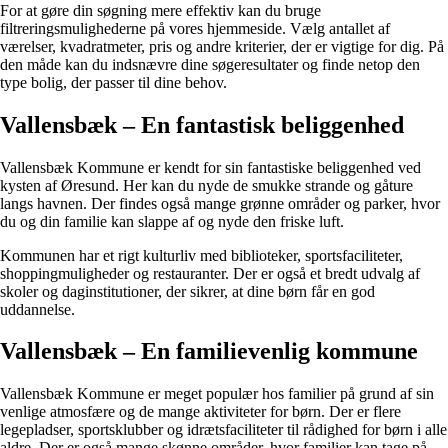
For at gøre din søgning mere effektiv kan du bruge
filtreringsmulighederne på vores hjemmeside. Vælg antallet af
værelser, kvadratmeter, pris og andre kriterier, der er vigtige for dig. På
den måde kan du indsnævre dine søgeresultater og finde netop den
type bolig, der passer til dine behov.
Vallensbæk – En fantastisk beliggenhed
Vallensbæk Kommune er kendt for sin fantastiske beliggenhed ved
kysten af Øresund. Her kan du nyde de smukke strande og gåture
langs havnen. Der findes også mange grønne områder og parker, hvor
du og din familie kan slappe af og nyde den friske luft.
Kommunen har et rigt kulturliv med biblioteker, sportsfaciliteter,
shoppingmuligheder og restauranter. Der er også et bredt udvalg af
skoler og daginstitutioner, der sikrer, at dine børn får en god
uddannelse.
Vallensbæk – En familievenlig kommune
Vallensbæk Kommune er meget populær hos familier på grund af sin
venlige atmosfære og de mange aktiviteter for børn. Der er flere
legepladser, sportsklubber og idrætsfaciliteter til rådighed for børn i alle
aldre. Der er også mange skønne områder, hvor familier kan tage på