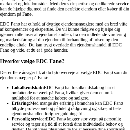
markedet og lokalområdet. Med deres ekspertise og dedikerede service
kan de hjælpe dig med at finde den perfekte ejendom eller køber til din
ejendom på Fanø.
EDC Fanø har et hold af dygtige ejendomsmæglere med en bred vifte
af kompetencer og ekspertise. De vil kunne rådgive og hjælpe dig
igennem alle faser af ejendomshandlen, fra den indledende vurdering
og markedsføring af din ejendom til forhandling af prisen og den
endelige aftale. Du kan trygt overlade din ejendomshandel til EDC
Fanø og vide, at du er i gode hænder.
Hvorfor vælge EDC Fanø?
Der er flere årsager til, at du bør overveje at vælge EDC Fanø som din
ejendomsmægler på Fanø:
Lokalkendskab:
EDC Fanø har lokalkendskab og har et
omfattende netværk på Fanø, hvilket giver dem en unik
mulighed for at matche købere og sælgere.
Erfaring:
Med mange års erfaring i branchen kan EDC Fanø
tilbyde professionel og pålidelig rådgivning og sikre, at hele
ejendomshandlen forløber gnidningsfrit.
Personlig service:
EDC Fanø lægger stor vægt på personlig
service og tager sig tid til at forstå dine individuelle behov og
ønsker. De vil være tilgængelige for at besvare dine spørgsmål