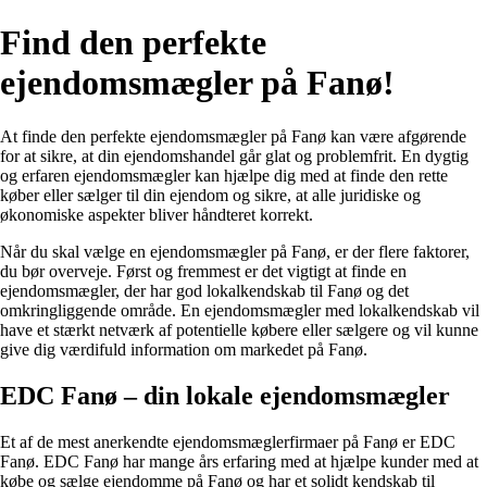
Find den perfekte
ejendomsmægler på Fanø!
At finde den perfekte ejendomsmægler på Fanø kan være afgørende
for at sikre, at din ejendomshandel går glat og problemfrit. En dygtig
og erfaren ejendomsmægler kan hjælpe dig med at finde den rette
køber eller sælger til din ejendom og sikre, at alle juridiske og
økonomiske aspekter bliver håndteret korrekt.
Når du skal vælge en ejendomsmægler på Fanø, er der flere faktorer,
du bør overveje. Først og fremmest er det vigtigt at finde en
ejendomsmægler, der har god lokalkendskab til Fanø og det
omkringliggende område. En ejendomsmægler med lokalkendskab vil
have et stærkt netværk af potentielle købere eller sælgere og vil kunne
give dig værdifuld information om markedet på Fanø.
EDC Fanø – din lokale ejendomsmægler
Et af de mest anerkendte ejendomsmæglerfirmaer på Fanø er EDC
Fanø. EDC Fanø har mange års erfaring med at hjælpe kunder med at
købe og sælge ejendomme på Fanø og har et solidt kendskab til