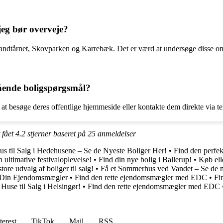
jeg bør overveje?
andtårnet, Skovparken og Karrebæk. Det er værd at undersøge disse områ
ende boligspørgsmål?
esøge deres offentlige hjemmeside eller kontakte dem direkte via tele
 fået
4.2
stjerner baseret på
25
anmeldelser
us til Salg i Hedehusene – Se de Nyeste Boliger Her!
•
Find den perfek
ultimative festivaloplevelse!
•
Find din nye bolig i Ballerup!
•
Køb ell
e udvalg af boliger til salg!
•
Få et Sommerhus ved Vandet – Se de m
 Din Ejendomsmægler
•
Find den rette ejendomsmægler med EDC
•
Fi
 Huse til Salg i Helsingør!
•
Find den rette ejendomsmægler med EDC
terest
TikTok
Mail
RSS