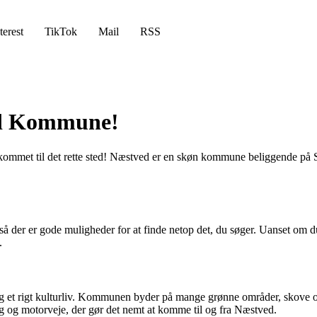
terest
TikTok
Mail
RSS
ed Kommune!
mmet til det rette sted! Næstved er en skøn kommune beliggende på S
så der er gode muligheder for at finde netop det, du søger. Uanset om 
.
et rigt kulturliv. Kommunen byder på mange grønne områder, skove og 
og og motorveje, der gør det nemt at komme til og fra Næstved.