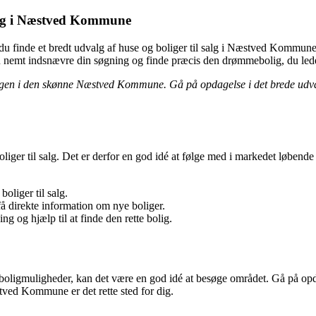
 salg i Næstved Kommune
du finde et bredt udvalg af huse og boliger til salg i Næstved Kommune
 nemt indsnævre din søgning og finde præcis den drømmebolig, du leder
n i den skønne Næstved Kommune. Gå på opdagelse i det brede udvalg af
r til salg. Det er derfor en god idé at følge med i markedet løbende for
oliger til salg.
å direkte information om nye boliger.
g og hjælp til at finde den rette bolig.
gmuligheder, kan det være en god idé at besøge området. Gå på opdage
ed Kommune er det rette sted for dig.