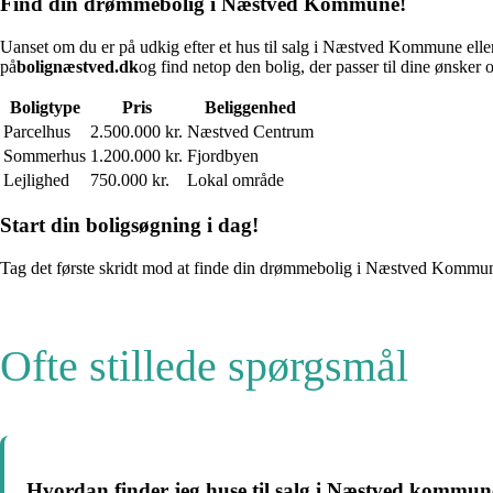
Find din drømmebolig i Næstved Kommune!
Uanset om du er på udkig efter et hus til salg i Næstved Kommune eller
på
bolignæstved.dk
og find netop den bolig, der passer til dine ønsker 
Boligtype
Pris
Beliggenhed
Parcelhus
2.500.000 kr.
Næstved Centrum
Sommerhus
1.200.000 kr.
Fjordbyen
Lejlighed
750.000 kr.
Lokal område
Start din boligsøgning i dag!
Tag det første skridt mod at finde din drømmebolig i Næstved Kommu
Ofte stillede spørgsmål
Hvordan finder jeg huse til salg i Næstved kommun