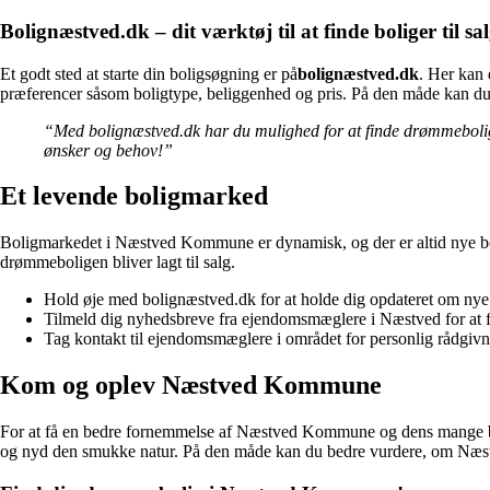
Bolignæstved.dk – dit værktøj til at finde boliger til
Et godt sted at starte din boligsøgning er på
bolignæstved.dk
. Her kan 
præferencer såsom boligtype, beliggenhed og pris. På den måde kan du
“Med bolignæstved.dk har du mulighed for at finde drømmebolige
ønsker og behov!”
Et levende boligmarked
Boligmarkedet i Næstved Kommune er dynamisk, og der er altid nye bolige
drømmeboligen bliver lagt til salg.
Hold øje med bolignæstved.dk for at holde dig opdateret om nye b
Tilmeld dig nyhedsbreve fra ejendomsmæglere i Næstved for at f
Tag kontakt til ejendomsmæglere i området for personlig rådgivnin
Kom og oplev Næstved Kommune
For at få en bedre fornemmelse af Næstved Kommune og dens mange boli
og nyd den smukke natur. På den måde kan du bedre vurdere, om Næstv