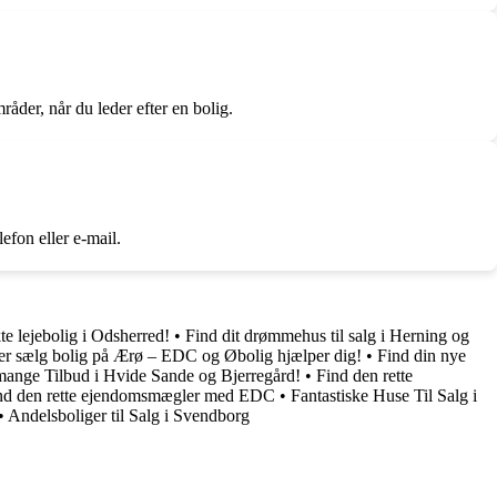
der, når du leder efter en bolig.
fon eller e-mail.
te lejebolig i Odsherred!
•
Find dit drømmehus til salg i Herning og
er sælg bolig på Ærø – EDC og Øbolig hjælper dig!
•
Find din nye
ange Tilbud i Hvide Sande og Bjerregård!
•
Find den rette
nd den rette ejendomsmægler med EDC
•
Fantastiske Huse Til Salg i
•
Andelsboliger til Salg i Svendborg