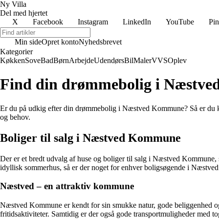
Ny Villa
Del med hjertet
X
Facebook
Instagram
LinkedIn
YouTube
Pin
Min side
Opret konto
Nyhedsbrevet
Kategorier
Køkken
Sove
Bad
Børn
Arbejde
Udendørs
Bil
Maler
VVS
Oplev
Find din drømmebolig i Næstv
Er du på udkig efter din drømmebolig i Næstved Kommune? Så er du ko
og behov.
Boliger til salg i Næstved Kommune
Der er et bredt udvalg af huse og boliger til salg i Næstved Kommune, 
idyllisk sommerhus, så er der noget for enhver boligsøgende i Næstved
Næstved – en attraktiv kommune
Næstved Kommune er kendt for sin smukke natur, gode beliggenhed og 
fritidsaktiviteter. Samtidig er der også gode transportmuligheder med t