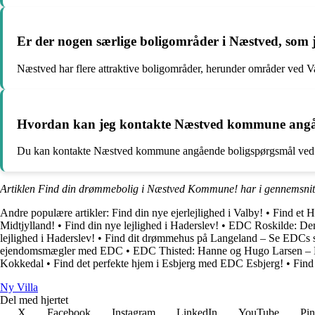
Er der nogen særlige boligområder i Næstved, som 
Næstved har flere attraktive boligområder, herunder områder ved V
Hvordan kan jeg kontakte Næstved kommune angå
Du kan kontakte Næstved kommune angående boligspørgsmål ved at b
Artiklen Find din drømmebolig i Næstved Kommune! har i gennemsnit
Andre populære artikler:
Find din nye ejerlejlighed i Valby!
•
Find et H
Midtjylland!
•
Find din nye lejlighed i Haderslev!
•
EDC Roskilde: Den 
lejlighed i Haderslev!
•
Find dit drømmehus på Langeland – Se EDCs stor
ejendomsmægler med EDC
•
EDC Thisted: Hanne og Hugo Larsen –
Kokkedal
•
Find det perfekte hjem i Esbjerg med EDC Esbjerg!
•
Find
Ny Villa
Del med hjertet
X
Facebook
Instagram
LinkedIn
YouTube
Pin