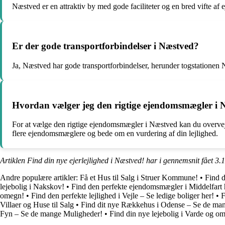
Næstved er en attraktiv by med gode faciliteter og en bred vifte af e
Er der gode transportforbindelser i Næstved?
Ja, Næstved har gode transportforbindelser, herunder togstationen N
Hvordan vælger jeg den rigtige ejendomsmægler i 
For at vælge den rigtige ejendomsmægler i Næstved kan du overve
flere ejendomsmæglere og bede om en vurdering af din lejlighed.
Artiklen Find din nye ejerlejlighed i Næstved! har i gennemsnit fået
3.1
Andre populære artikler:
Få et Hus til Salg i Struer Kommune!
•
Find d
lejebolig i Nakskov!
•
Find den perfekte ejendomsmægler i Middelfar
omegn!
•
Find den perfekte lejlighed i Vejle – Se ledige boliger her!
•
F
Villaer og Huse til Salg
•
Find dit nye Rækkehus i Odense – Se de ma
Fyn – Se de mange Muligheder!
•
Find din nye lejebolig i Varde og o