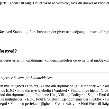
jerlejligheder til salg. Det er værd at overveje, hvis du ønsker at købe e
æstved Station og flere busruter, der giver nem adgang til resten af reg
Næstved?
je deres erfaring, omdømme, kundeanmeldelser og evne til at imødekom
stjerner baseret på
6
anmeldelser
in nye lejlighed i Esbjerg!
•
Find din drømmebolig i Middelfart – Se alle
t hos EDC
•
Find din nye lejebolig i Vanløse!
•
Find dit nye hjem i Nibe 
ind din drømmebolig i Randers: Hus, Villa og Boliger til Salg!
•
Find 
nge muligheder!
•
EDC Poul Erik Bech: Ejendomsmægler i Rødby
•
Fi
megn!
•
Find den perfekte lejlighed i Frederikshavn!
•
Find Huse til Salg