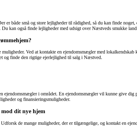
. Der er både små og store lejligheder til rådighed, så du kan finde noget
e. Du kan også finde lejligheder med udsigt over Næstveds smukke land
t drømmehjem?
uligheder. Ved at kontakte en ejendomsmægler med lokalkendskab kan du
g finde den rigtige ejerlejlighed til salg i Næstved.
akt en ejendomsmægler i området. En ejendomsmægler vil kunne give dig 
ejligheder og finansieringsmuligheder.
dt mod dit nye hjem
ag. Udforsk de mange muligheder, der er tilgængelige, og kontakt en ej