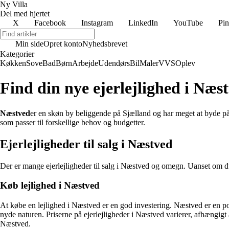
Ny Villa
Del med hjertet
X
Facebook
Instagram
LinkedIn
YouTube
Pin
Min side
Opret konto
Nyhedsbrevet
Kategorier
Køkken
Sove
Bad
Børn
Arbejde
Udendørs
Bil
Maler
VVS
Oplev
Find din nye ejerlejlighed i Næs
Næstved
er en skøn by beliggende på Sjælland og har meget at byde på.
som passer til forskellige behov og budgetter.
Ejerlejligheder til salg i Næstved
Der er mange ejerlejligheder til salg i Næstved og omegn. Uanset om du
Køb lejlighed i Næstved
At købe en lejlighed i Næstved er en god investering. Næstved er en p
nyde naturen. Priserne på ejerlejligheder i Næstved varierer, afhængigt a
Næstved.