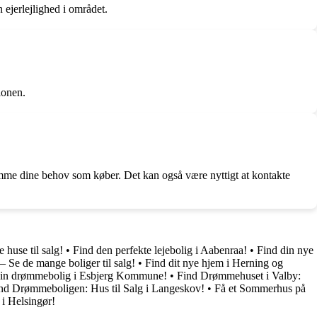
n ejerlejlighed i området.
ionen.
me dine behov som køber. Det kan også være nyttigt at kontakte
 huse til salg!
•
Find den perfekte lejebolig i Aabenraa!
•
Find din nye
– Se de mange boliger til salg!
•
Find dit nye hjem i Herning og
din drømmebolig i Esbjerg Kommune!
•
Find Drømmehuset i Valby:
nd Drømmeboligen: Hus til Salg i Langeskov!
•
Få et Sommerhus på
 i Helsingør!