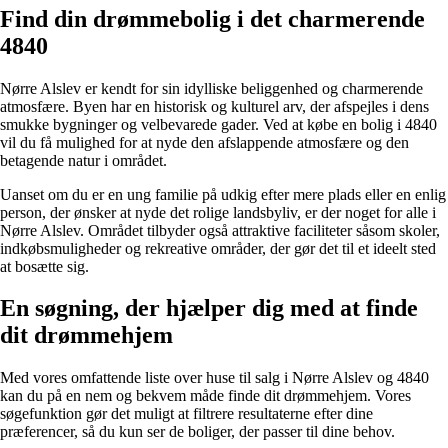
Find din drømmebolig i det charmerende
4840
Nørre Alslev er kendt for sin idylliske beliggenhed og charmerende
atmosfære. Byen har en historisk og kulturel arv, der afspejles i dens
smukke bygninger og velbevarede gader. Ved at købe en bolig i 4840
vil du få mulighed for at nyde den afslappende atmosfære og den
betagende natur i området.
Uanset om du er en ung familie på udkig efter mere plads eller en enlig
person, der ønsker at nyde det rolige landsbyliv, er der noget for alle i
Nørre Alslev. Området tilbyder også attraktive faciliteter såsom skoler,
indkøbsmuligheder og rekreative områder, der gør det til et ideelt sted
at bosætte sig.
En søgning, der hjælper dig med at finde
dit drømmehjem
Med vores omfattende liste over huse til salg i Nørre Alslev og 4840
kan du på en nem og bekvem måde finde dit drømmehjem. Vores
søgefunktion gør det muligt at filtrere resultaterne efter dine
præferencer, så du kun ser de boliger, der passer til dine behov.