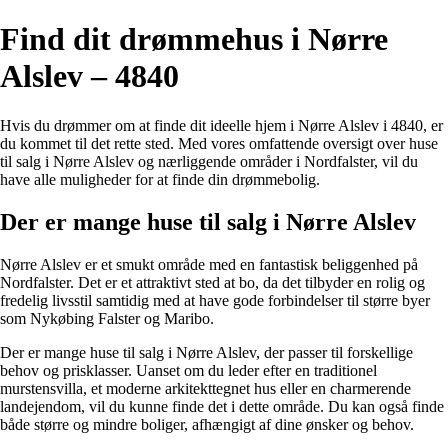
Find dit drømmehus i Nørre
Alslev – 4840
Hvis du drømmer om at finde dit ideelle hjem i Nørre Alslev i 4840, er
du kommet til det rette sted. Med vores omfattende oversigt over huse
til salg i Nørre Alslev og nærliggende områder i Nordfalster, vil du
have alle muligheder for at finde din drømmebolig.
Der er mange huse til salg i Nørre Alslev
Nørre Alslev er et smukt område med en fantastisk beliggenhed på
Nordfalster. Det er et attraktivt sted at bo, da det tilbyder en rolig og
fredelig livsstil samtidig med at have gode forbindelser til større byer
som Nykøbing Falster og Maribo.
Der er mange huse til salg i Nørre Alslev, der passer til forskellige
behov og prisklasser. Uanset om du leder efter en traditionel
murstensvilla, et moderne arkitekttegnet hus eller en charmerende
landejendom, vil du kunne finde det i dette område. Du kan også finde
både større og mindre boliger, afhængigt af dine ønsker og behov.