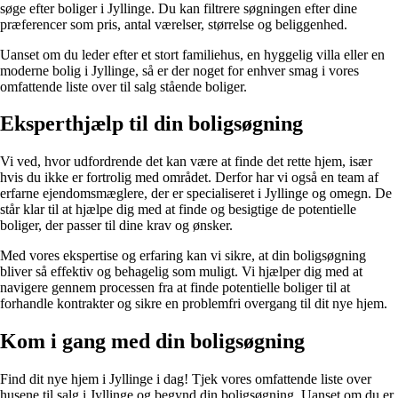
søge efter boliger i Jyllinge. Du kan filtrere søgningen efter dine
præferencer som pris, antal værelser, størrelse og beliggenhed.
Uanset om du leder efter et stort familiehus, en hyggelig villa eller en
moderne bolig i Jyllinge, så er der noget for enhver smag i vores
omfattende liste over til salg stående boliger.
Eksperthjælp til din boligsøgning
Vi ved, hvor udfordrende det kan være at finde det rette hjem, især
hvis du ikke er fortrolig med området. Derfor har vi også en team af
erfarne ejendomsmæglere, der er specialiseret i Jyllinge og omegn. De
står klar til at hjælpe dig med at finde og besigtige de potentielle
boliger, der passer til dine krav og ønsker.
Med vores ekspertise og erfaring kan vi sikre, at din boligsøgning
bliver så effektiv og behagelig som muligt. Vi hjælper dig med at
navigere gennem processen fra at finde potentielle boliger til at
forhandle kontrakter og sikre en problemfri overgang til dit nye hjem.
Kom i gang med din boligsøgning
Find dit nye hjem i Jyllinge i dag! Tjek vores omfattende liste over
husene til salg i Jyllinge og begynd din boligsøgning. Uanset om du er