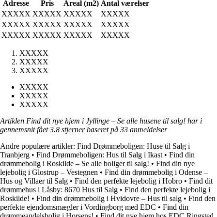
Adresse
Pris
Areal (m2)
Antal værelser
XXXXX
XXXXX
XXXXX
XXXXX
XXXXX
XXXXX
XXXXX
XXXXX
XXXXX
XXXXX
XXXXX
XXXXX
XXXXX
XXXXX
XXXXX
XXXXX
XXXXX
XXXXX
Artiklen Find dit nye hjem i Jyllinge – Se alle husene til salg! har i
gennemsnit fået
3.8
stjerner baseret på
33
anmeldelser
Andre populære artikler:
Find Drømmeboligen: Huse til Salg i
Tranbjerg
•
Find Drømmeboligen: Hus til Salg i Ikast
•
Find din
drømmebolig i Roskilde – Se alle boliger til salg!
•
Find din nye
lejebolig i Glostrup – Vestegnen
•
Find din drømmebolig i Odense –
Hus og Villaer til Salg
•
Find den perfekte lejebolig i Hobro
•
Find dit
drømmehus i Låsby: 8670 Hus til Salg
•
Find den perfekte lejebolig i
Roskilde!
•
Find din drømmebolig i Hvidovre – Hus til salg
•
Find den
perfekte ejendomsmægler i Vordingborg med EDC
•
Find din
drømmeandelsbolig i Horsens!
•
Find dit nye hjem hos EDC Ringsted