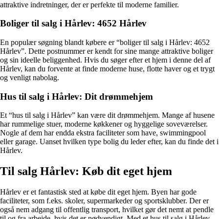
attraktive indretninger, der er perfekte til moderne familier.
Boliger til salg i Hårlev: 4652 Hårlev
En populær søgning blandt købere er “boliger til salg i Hårlev: 4652
Hårlev”. Dette postnummer er kendt for sine mange attraktive boliger
og sin ideelle beliggenhed. Hvis du søger efter et hjem i denne del af
Hårlev, kan du forvente at finde moderne huse, flotte haver og et trygt
og venligt nabolag.
Hus til salg i Hårlev: Dit drømmehjem
Et “hus til salg i Hårlev” kan være dit drømmehjem. Mange af husene
har rummelige stuer, moderne køkkener og hyggelige soveværelser.
Nogle af dem har endda ekstra faciliteter som have, swimmingpool
eller garage. Uanset hvilken type bolig du leder efter, kan du finde det i
Hårlev.
Til salg Hårlev: Køb dit eget hjem
Hårlev er et fantastisk sted at købe dit eget hjem. Byen har gode
faciliteter, som f.eks. skoler, supermarkeder og sportsklubber. Der er
også nem adgang til offentlig transport, hvilket gør det nemt at pendle
til og fra arbejde, hvis det er nødvendigt. Med et hus til salg i Hårlev