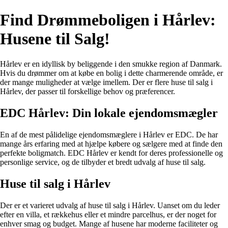
Find Drømmeboligen i Hårlev:
Husene til Salg!
Hårlev er en idyllisk by beliggende i den smukke region af Danmark.
Hvis du drømmer om at købe en bolig i dette charmerende område, er
der mange muligheder at vælge imellem. Der er flere huse til salg i
Hårlev, der passer til forskellige behov og præferencer.
EDC Hårlev: Din lokale ejendomsmægler
En af de mest pålidelige ejendomsmæglere i Hårlev er EDC. De har
mange års erfaring med at hjælpe købere og sælgere med at finde den
perfekte boligmatch. EDC Hårlev er kendt for deres professionelle og
personlige service, og de tilbyder et bredt udvalg af huse til salg.
Huse til salg i Hårlev
Der er et varieret udvalg af huse til salg i Hårlev. Uanset om du leder
efter en villa, et rækkehus eller et mindre parcelhus, er der noget for
enhver smag og budget. Mange af husene har moderne faciliteter og