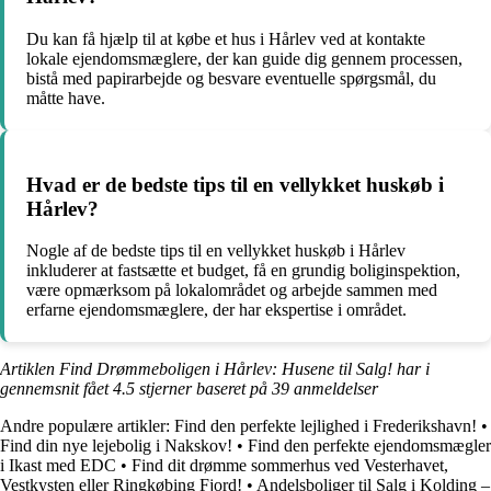
Du kan få hjælp til at købe et hus i Hårlev ved at kontakte
lokale ejendomsmæglere, der kan guide dig gennem processen,
bistå med papirarbejde og besvare eventuelle spørgsmål, du
måtte have.
Hvad er de bedste tips til en vellykket huskøb i
Hårlev?
Nogle af de bedste tips til en vellykket huskøb i Hårlev
inkluderer at fastsætte et budget, få en grundig boliginspektion,
være opmærksom på lokalområdet og arbejde sammen med
erfarne ejendomsmæglere, der har ekspertise i området.
Artiklen Find Drømmeboligen i Hårlev: Husene til Salg! har i
gennemsnit fået
4.5
stjerner baseret på
39
anmeldelser
Andre populære artikler:
Find den perfekte lejlighed i Frederikshavn!
•
Find din nye lejebolig i Nakskov!
•
Find den perfekte ejendomsmægler
i Ikast med EDC
•
Find dit drømme sommerhus ved Vesterhavet,
Vestkysten eller Ringkøbing Fjord!
•
Andelsboliger til Salg i Kolding –