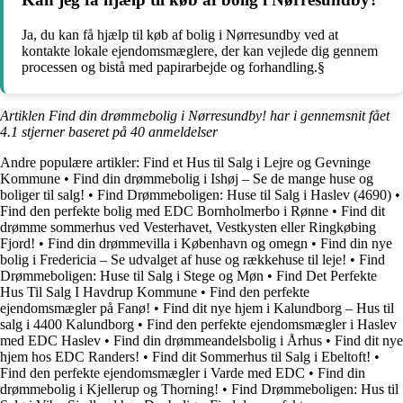
Ja, du kan få hjælp til køb af bolig i Nørresundby ved at
kontakte lokale ejendomsmæglere, der kan vejlede dig gennem
processen og bistå med papirarbejde og forhandling.§
Artiklen Find din drømmebolig i Nørresundby! har i gennemsnit fået
4.1
stjerner baseret på
40
anmeldelser
Andre populære artikler:
Find et Hus til Salg i Lejre og Gevninge
Kommune
•
Find din drømmebolig i Ishøj – Se de mange huse og
boliger til salg!
•
Find Drømmeboligen: Huse til Salg i Haslev (4690)
•
Find den perfekte bolig med EDC Bornholmerbo i Rønne
•
Find dit
drømme sommerhus ved Vesterhavet, Vestkysten eller Ringkøbing
Fjord!
•
Find din drømmevilla i København og omegn
•
Find din nye
bolig i Fredericia – Se udvalget af huse og rækkehuse til leje!
•
Find
Drømmeboligen: Huse til Salg i Stege og Møn
•
Find Det Perfekte
Hus Til Salg I Havdrup Kommune
•
Find den perfekte
ejendomsmægler på Fanø!
•
Find dit nye hjem i Kalundborg – Hus til
salg i 4400 Kalundborg
•
Find den perfekte ejendomsmægler i Haslev
med EDC Haslev
•
Find din drømmeandelsbolig i Århus
•
Find dit nye
hjem hos EDC Randers!
•
Find dit Sommerhus til Salg i Ebeltoft!
•
Find den perfekte ejendomsmægler i Varde med EDC
•
Find din
drømmebolig i Kjellerup og Thorning!
•
Find Drømmeboligen: Hus til