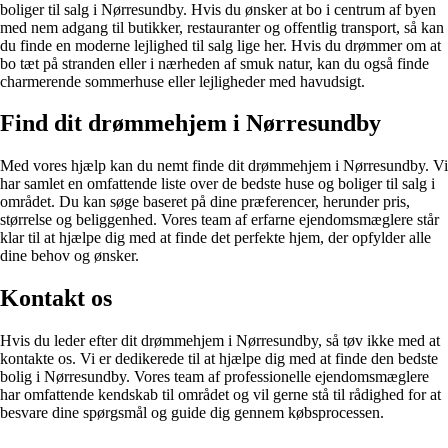
boliger til salg i Nørresundby. Hvis du ønsker at bo i centrum af byen
med nem adgang til butikker, restauranter og offentlig transport, så kan
du finde en moderne lejlighed til salg lige her. Hvis du drømmer om at
bo tæt på stranden eller i nærheden af ​​smuk natur, kan du også finde
charmerende sommerhuse eller lejligheder med havudsigt.
Find dit drømmehjem i Nørresundby
Med vores hjælp kan du nemt finde dit drømmehjem i Nørresundby. Vi
har samlet en omfattende liste over de bedste huse og boliger til salg i
området. Du kan søge baseret på dine præferencer, herunder pris,
størrelse og beliggenhed. Vores team af erfarne ejendomsmæglere står
klar til at hjælpe dig med at finde det perfekte hjem, der opfylder alle
dine behov og ønsker.
Kontakt os
Hvis du leder efter dit drømmehjem i Nørresundby, så tøv ikke med at
kontakte os. Vi er dedikerede til at hjælpe dig med at finde den bedste
bolig i Nørresundby. Vores team af professionelle ejendomsmæglere
har omfattende kendskab til området og vil gerne stå til rådighed for at
besvare dine spørgsmål og guide dig gennem købsprocessen.