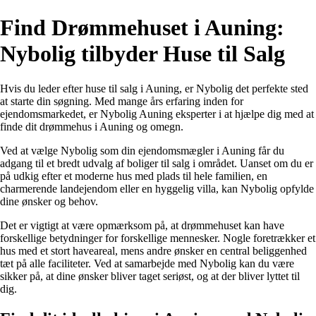
Find Drømmehuset i Auning:
Nybolig tilbyder Huse til Salg
Hvis du leder efter huse til salg i Auning, er Nybolig det perfekte sted
at starte din søgning. Med mange års erfaring inden for
ejendomsmarkedet, er Nybolig Auning eksperter i at hjælpe dig med at
finde dit drømmehus i Auning og omegn.
Ved at vælge Nybolig som din ejendomsmægler i Auning får du
adgang til et bredt udvalg af boliger til salg i området. Uanset om du er
på udkig efter et moderne hus med plads til hele familien, en
charmerende landejendom eller en hyggelig villa, kan Nybolig opfylde
dine ønsker og behov.
Det er vigtigt at være opmærksom på, at drømmehuset kan have
forskellige betydninger for forskellige mennesker. Nogle foretrækker et
hus med et stort haveareal, mens andre ønsker en central beliggenhed
tæt på alle faciliteter. Ved at samarbejde med Nybolig kan du være
sikker på, at dine ønsker bliver taget seriøst, og at der bliver lyttet til
dig.