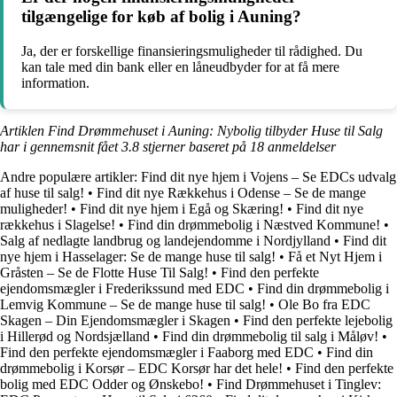
tilgængelige for køb af bolig i Auning?
Ja, der er forskellige finansieringsmuligheder til rådighed. Du
kan tale med din bank eller en låneudbyder for at få mere
information.
Artiklen Find Drømmehuset i Auning: Nybolig tilbyder Huse til Salg
har i gennemsnit fået
3.8
stjerner baseret på
18
anmeldelser
Andre populære artikler:
Find dit nye hjem i Vojens – Se EDCs udvalg
af huse til salg!
•
Find dit nye Rækkehus i Odense – Se de mange
muligheder!
•
Find dit nye hjem i Egå og Skæring!
•
Find dit nye
rækkehus i Slagelse!
•
Find din drømmebolig i Næstved Kommune!
•
Salg af nedlagte landbrug og landejendomme i Nordjylland
•
Find dit
nye hjem i Hasselager: Se de mange huse til salg!
•
Få et Nyt Hjem i
Gråsten – Se de Flotte Huse Til Salg!
•
Find den perfekte
ejendomsmægler i Frederikssund med EDC
•
Find din drømmebolig i
Lemvig Kommune – Se de mange huse til salg!
•
Ole Bo fra EDC
Skagen – Din Ejendomsmægler i Skagen
•
Find den perfekte lejebolig
i Hillerød og Nordsjælland
•
Find din drømmebolig til salg i Måløv!
•
Find den perfekte ejendomsmægler i Faaborg med EDC
•
Find din
drømmebolig i Korsør – EDC Korsør har det hele!
•
Find den perfekte
bolig med EDC Odder og Ønskebo!
•
Find Drømmehuset i Tinglev: