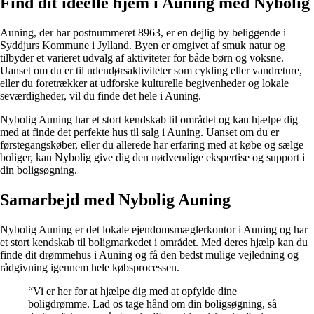
Find dit ideelle hjem i Auning med Nybolig
Auning, der har postnummeret 8963, er en dejlig by beliggende i
Syddjurs Kommune i Jylland. Byen er omgivet af smuk natur og
tilbyder et varieret udvalg af aktiviteter for både børn og voksne.
Uanset om du er til udendørsaktiviteter som cykling eller vandreture,
eller du foretrækker at udforske kulturelle begivenheder og lokale
seværdigheder, vil du finde det hele i Auning.
Nybolig Auning har et stort kendskab til området og kan hjælpe dig
med at finde det perfekte hus til salg i Auning. Uanset om du er
førstegangskøber, eller du allerede har erfaring med at købe og sælge
boliger, kan Nybolig give dig den nødvendige ekspertise og support i
din boligsøgning.
Samarbejd med Nybolig Auning
Nybolig Auning er det lokale ejendomsmæglerkontor i Auning og har
et stort kendskab til boligmarkedet i området. Med deres hjælp kan du
finde dit drømmehus i Auning og få den bedst mulige vejledning og
rådgivning igennem hele købsprocessen.
“Vi er her for at hjælpe dig med at opfylde dine
boligdrømme. Lad os tage hånd om din boligsøgning, så