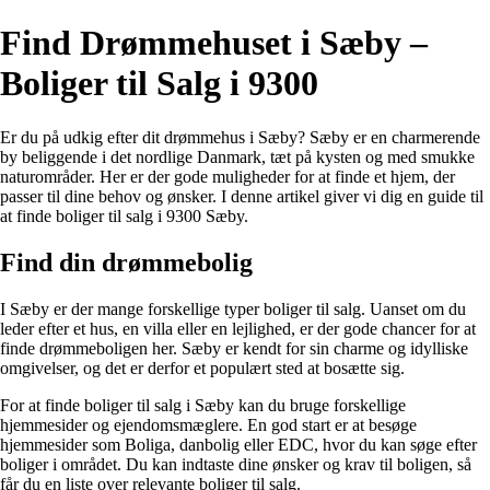
Find Drømmehuset i Sæby –
Boliger til Salg i 9300
Er du på udkig efter dit drømmehus i Sæby? Sæby er en charmerende
by beliggende i det nordlige Danmark, tæt på kysten og med smukke
naturområder. Her er der gode muligheder for at finde et hjem, der
passer til dine behov og ønsker. I denne artikel giver vi dig en guide til
at finde boliger til salg i 9300 Sæby.
Find din drømmebolig
I Sæby er der mange forskellige typer boliger til salg. Uanset om du
leder efter et hus, en villa eller en lejlighed, er der gode chancer for at
finde drømmeboligen her. Sæby er kendt for sin charme og idylliske
omgivelser, og det er derfor et populært sted at bosætte sig.
For at finde boliger til salg i Sæby kan du bruge forskellige
hjemmesider og ejendomsmæglere. En god start er at besøge
hjemmesider som Boliga, danbolig eller EDC, hvor du kan søge efter
boliger i området. Du kan indtaste dine ønsker og krav til boligen, så
får du en liste over relevante boliger til salg.