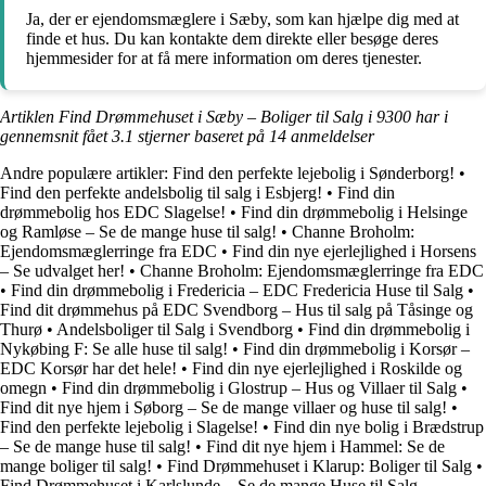
Ja, der er ejendomsmæglere i Sæby, som kan hjælpe dig med at
finde et hus. Du kan kontakte dem direkte eller besøge deres
hjemmesider for at få mere information om deres tjenester.
Artiklen Find Drømmehuset i Sæby – Boliger til Salg i 9300 har i
gennemsnit fået
3.1
stjerner baseret på
14
anmeldelser
Andre populære artikler:
Find den perfekte lejebolig i Sønderborg!
•
Find den perfekte andelsbolig til salg i Esbjerg!
•
Find din
drømmebolig hos EDC Slagelse!
•
Find din drømmebolig i Helsinge
og Ramløse – Se de mange huse til salg!
•
Channe Broholm:
Ejendomsmæglerringe fra EDC
•
Find din nye ejerlejlighed i Horsens
– Se udvalget her!
•
Channe Broholm: Ejendomsmæglerringe fra EDC
•
Find din drømmebolig i Fredericia – EDC Fredericia Huse til Salg
•
Find dit drømmehus på EDC Svendborg – Hus til salg på Tåsinge og
Thurø
•
Andelsboliger til Salg i Svendborg
•
Find din drømmebolig i
Nykøbing F: Se alle huse til salg!
•
Find din drømmebolig i Korsør –
EDC Korsør har det hele!
•
Find din nye ejerlejlighed i Roskilde og
omegn
•
Find din drømmebolig i Glostrup – Hus og Villaer til Salg
•
Find dit nye hjem i Søborg – Se de mange villaer og huse til salg!
•
Find den perfekte lejebolig i Slagelse!
•
Find din nye bolig i Brædstrup
– Se de mange huse til salg!
•
Find dit nye hjem i Hammel: Se de
mange boliger til salg!
•
Find Drømmehuset i Klarup: Boliger til Salg
•
Find Drømmehuset i Karlslunde – Se de mange Huse til Salg