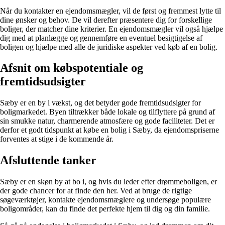
Når du kontakter en ejendomsmægler, vil de først og fremmest lytte til
dine ønsker og behov. De vil derefter præsentere dig for forskellige
boliger, der matcher dine kriterier. En ejendomsmægler vil også hjælpe
dig med at planlægge og gennemføre en eventuel besigtigelse af
boligen og hjælpe med alle de juridiske aspekter ved køb af en bolig.
Afsnit om købspotentiale og
fremtidsudsigter
Sæby er en by i vækst, og det betyder gode fremtidsudsigter for
boligmarkedet. Byen tiltrækker både lokale og tilflyttere på grund af
sin smukke natur, charmerende atmosfære og gode faciliteter. Det er
derfor et godt tidspunkt at købe en bolig i Sæby, da ejendomspriserne
forventes at stige i de kommende år.
Afsluttende tanker
Sæby er en skøn by at bo i, og hvis du leder efter drømmeboligen, er
der gode chancer for at finde den her. Ved at bruge de rigtige
søgeværktøjer, kontakte ejendomsmæglere og undersøge populære
boligområder, kan du finde det perfekte hjem til dig og din familie.