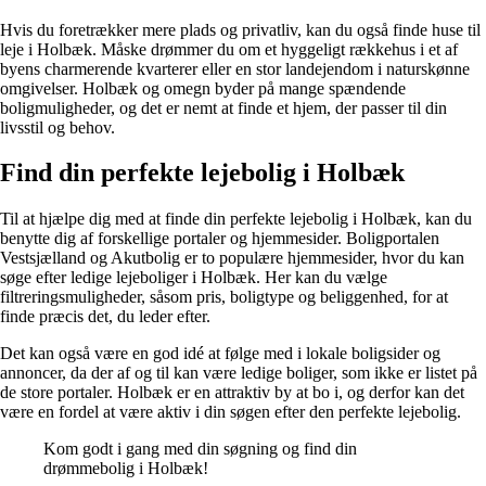
Hvis du foretrækker mere plads og privatliv, kan du også finde huse til
leje i Holbæk. Måske drømmer du om et hyggeligt rækkehus i et af
byens charmerende kvarterer eller en stor landejendom i naturskønne
omgivelser. Holbæk og omegn byder på mange spændende
boligmuligheder, og det er nemt at finde et hjem, der passer til din
livsstil og behov.
Find din perfekte lejebolig i Holbæk
Til at hjælpe dig med at finde din perfekte lejebolig i Holbæk, kan du
benytte dig af forskellige portaler og hjemmesider. Boligportalen
Vestsjælland og Akutbolig er to populære hjemmesider, hvor du kan
søge efter ledige lejeboliger i Holbæk. Her kan du vælge
filtreringsmuligheder, såsom pris, boligtype og beliggenhed, for at
finde præcis det, du leder efter.
Det kan også være en god idé at følge med i lokale boligsider og
annoncer, da der af og til kan være ledige boliger, som ikke er listet på
de store portaler. Holbæk er en attraktiv by at bo i, og derfor kan det
være en fordel at være aktiv i din søgen efter den perfekte lejebolig.
Kom godt i gang med din søgning og find din
drømmebolig i Holbæk!