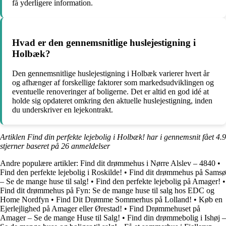
få yderligere information.
Hvad er den gennemsnitlige huslejestigning i
Holbæk?
Den gennemsnitlige huslejestigning i Holbæk varierer hvert år
og afhænger af forskellige faktorer som markedsudviklingen og
eventuelle renoveringer af boligerne. Det er altid en god idé at
holde sig opdateret omkring den aktuelle huslejestigning, inden
du underskriver en lejekontrakt.
Artiklen Find din perfekte lejebolig i Holbæk! har i gennemsnit fået
4.9
stjerner baseret på
26
anmeldelser
Andre populære artikler:
Find dit drømmehus i Nørre Alslev – 4840
•
Find den perfekte lejebolig i Roskilde!
•
Find dit drømmehus på Samsø
– Se de mange huse til salg!
•
Find den perfekte lejebolig på Amager!
•
Find dit drømmehus på Fyn: Se de mange huse til salg hos EDC og
Home Nordfyn
•
Find Dit Drømme Sommerhus på Lolland!
•
Køb en
Ejerlejlighed på Amager eller Ørestad!
•
Find Drømmehuset på
Amager – Se de mange Huse til Salg!
•
Find din drømmebolig i Ishøj –