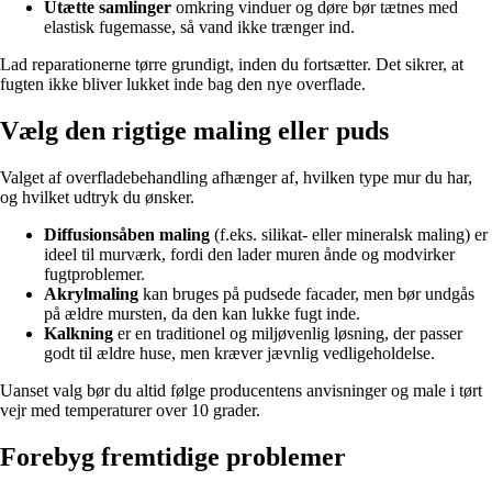
Utætte samlinger
omkring vinduer og døre bør tætnes med
elastisk fugemasse, så vand ikke trænger ind.
Lad reparationerne tørre grundigt, inden du fortsætter. Det sikrer, at
fugten ikke bliver lukket inde bag den nye overflade.
Vælg den rigtige maling eller puds
Valget af overfladebehandling afhænger af, hvilken type mur du har,
og hvilket udtryk du ønsker.
Diffusionsåben maling
(f.eks. silikat- eller mineralsk maling) er
ideel til murværk, fordi den lader muren ånde og modvirker
fugtproblemer.
Akrylmaling
kan bruges på pudsede facader, men bør undgås
på ældre mursten, da den kan lukke fugt inde.
Kalkning
er en traditionel og miljøvenlig løsning, der passer
godt til ældre huse, men kræver jævnlig vedligeholdelse.
Uanset valg bør du altid følge producentens anvisninger og male i tørt
vejr med temperaturer over 10 grader.
Forebyg fremtidige problemer