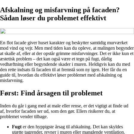
Afskalning og misfarvning på facaden?
Sådan løser du problemet effektivt
En flot facade giver huset karakter og beskytter samtidig murværket
mod vind og vejr. Men med tiden kan du opleve, at malingen begynder
at skalle af, eller at der opstår grimme misfarvninger. Det er ikke kun et
æstetisk problem – det kan også være et tegn på fugt, dårlig
vedhæftning eller begyndende skader i muren. Heldigvis kan du med
den rette indsats få facaden til at fremstå som ny igen. Her får du en
guide til, hvordan du effektivt løser problemet med afskalning og
misfarvning.
Først: Find årsagen til problemet
Inden du går i gang med at male eller rense, er det vigtigt at finde ud
af, hvorfor facaden ser ud, som den gør. Ellers risikerer du, at
problemet vender tilbage.
Fugt
er den hyppigste årsag til afskalning. Det kan skyldes
utætte tagrender, revner i muren eller manglende ventilation.