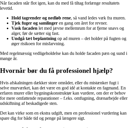
Når facaden står flot igen, kan du med få tiltag forlænge resultatets
levetid.
Hold tagrender og nedløb rene
, så vand ledes væk fra muren.
Tjek fuger og samlinger
en gang om året for revner.
Vask facaden
let med jævne mellemrum for at fjerne snavs og
alger, før de sætter sig fast.
Undgå tæt beplantning
op ad muren – det holder på fugten og
øger risikoen for misfarvning.
Med regelmæssig vedligeholdelse kan du holde facaden pæn og sund i
mange år.
Hvornår bør du få professionel hjælp?
Hvis afskalningen dækker store områder, eller du mistænker fugt i
selve murværket, kan det være en god idé at kontakte en fagmand. En
erfaren murer eller bygningskonstruktør kan vurdere, om der er behov
for mere omfattende reparationer – f.eks. omfugning, drænarbejde eller
udskiftning af beskadigede sten.
Det kan virke som en ekstra udgift, men en professionel vurdering kan
spare dig for både tid og penge på længere sigt.