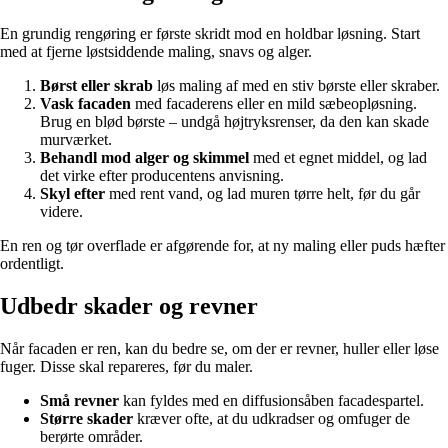
En grundig rengøring er første skridt mod en holdbar løsning. Start
med at fjerne løstsiddende maling, snavs og alger.
Børst eller skrab
løs maling af med en stiv børste eller skraber.
Vask facaden
med facaderens eller en mild sæbeopløsning.
Brug en blød børste – undgå højtryksrenser, da den kan skade
murværket.
Behandl mod alger og skimmel
med et egnet middel, og lad
det virke efter producentens anvisning.
Skyl efter
med rent vand, og lad muren tørre helt, før du går
videre.
En ren og tør overflade er afgørende for, at ny maling eller puds hæfter
ordentligt.
Udbedr skader og revner
Når facaden er ren, kan du bedre se, om der er revner, huller eller løse
fuger. Disse skal repareres, før du maler.
Små revner
kan fyldes med en diffusionsåben facadespartel.
Større skader
kræver ofte, at du udkradser og omfuger de
berørte områder.