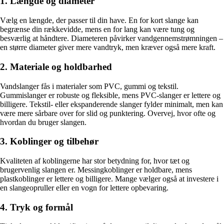
1. Længde og diameter
Vælg en længde, der passer til din have. En for kort slange kan
begrænse din rækkevidde, mens en for lang kan være tung og
besværlig at håndtere. Diameteren påvirker vandgennemstrømningen –
en større diameter giver mere vandtryk, men kræver også mere kraft.
2. Materiale og holdbarhed
Vandslanger fås i materialer som PVC, gummi og tekstil.
Gummislanger er robuste og fleksible, mens PVC-slanger er lettere og
billigere. Tekstil- eller ekspanderende slanger fylder minimalt, men kan
være mere sårbare over for slid og punktering. Overvej, hvor ofte og
hvordan du bruger slangen.
3. Koblinger og tilbehør
Kvaliteten af koblingerne har stor betydning for, hvor tæt og
brugervenlig slangen er. Messingkoblinger er holdbare, mens
plastkoblinger er lettere og billigere. Mange vælger også at investere i
en slangeopruller eller en vogn for lettere opbevaring.
4. Tryk og formål