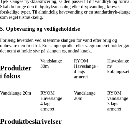
Tjek slanges trykklassificering, så den passer til dit vandtryk og formål.
Skal du bruge den til højtryksrensning eller drypvanding, kræves
forskellige typer. Til almindelig havevanding er en standardtryk-slange
som regel tilstrækkelig.
5. Opbevaring og vedligeholdelse
Forlæng levetiden ved at tømme slangen for vand efter brug og
opbevare den frostfrit. En slangeopruller eller vægmonteret holder gør
det nemt at holde styr på slangen og undgå knæk.
Vandslange
RYOM
Haveslange
30m
Haveslange -
m/
Produkter
4 lags
koblingssæt
i fokus
armeret
Vandslange 20m
RYOM
Vandslange
RYOM
Haveslange -
20m
vandslange -
4 lags
3 lags
armeret
armeret
Produktbeskrivelser