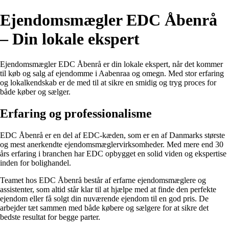
Ejendomsmægler EDC Åbenrå
– Din lokale ekspert
Ejendomsmægler EDC Åbenrå er din lokale ekspert, når det kommer
til køb og salg af ejendomme i Aabenraa og omegn. Med stor erfaring
og lokalkendskab er de med til at sikre en smidig og tryg proces for
både køber og sælger.
Erfaring og professionalisme
EDC Åbenrå er en del af EDC-kæden, som er en af Danmarks største
og mest anerkendte ejendomsmæglervirksomheder. Med mere end 30
års erfaring i branchen har EDC opbygget en solid viden og ekspertise
inden for bolighandel.
Teamet hos EDC Åbenrå består af erfarne ejendomsmæglere og
assistenter, som altid står klar til at hjælpe med at finde den perfekte
ejendom eller få solgt din nuværende ejendom til en god pris. De
arbejder tæt sammen med både købere og sælgere for at sikre det
bedste resultat for begge parter.