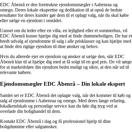
EDC Åbenrå er den foretrukne ejendomsmægler i Aabenraa og
omegn. Deres lokale ekspertise og dedikation til at opnå de bedste
resultater for deres kunder gør dem til et oplagt valg, når du skal købe
eller sælge en ejendom i området.
Uanset om du leder efter en villa, en lejlighed eller et sommerhus, vil
EDC Åbenrå kunne hjælpe dig med at finde drømmeboligen. De har et
bredt udvalg af ejendomme til salg i alle prisklasser og kan hjælpe med
at finde den rigtige ejendom til dine ønsker og behov.
Hvis du allerede ejer en ejendom og ønsker at sælge den, står EDC
Åbenrå klar til at hjælpe dig med at få solgt til en god pris. De vil sørge
for at markedsføre din ejendom bedst muligt og sikre, at den når ud til
relevante købere.
Ejendomsmægler EDC Åbenrå – Din lokale ekspert
Samlet set er EDC Åbenrå det oplagte valg, når det kommer til køb og
salg af ejendomme i Aabenraa og omegn. Med deres lange erfaring,
lokalkendskab og personlige service kan du føle dig tryg ved at
overlade din bolighandel til dem.
Kontakt EDC Åbenrå i dag og få professionel hjælp til dine
boligdrømme eller salgsønsker.