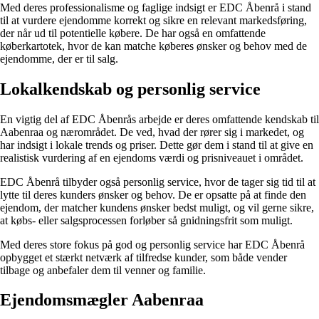
Med deres professionalisme og faglige indsigt er EDC Åbenrå i stand
til at vurdere ejendomme korrekt og sikre en relevant markedsføring,
der når ud til potentielle købere. De har også en omfattende
køberkartotek, hvor de kan matche køberes ønsker og behov med de
ejendomme, der er til salg.
Lokalkendskab og personlig service
En vigtig del af EDC Åbenrås arbejde er deres omfattende kendskab til
Aabenraa og nærområdet. De ved, hvad der rører sig i markedet, og
har indsigt i lokale trends og priser. Dette gør dem i stand til at give en
realistisk vurdering af en ejendoms værdi og prisniveauet i området.
EDC Åbenrå tilbyder også personlig service, hvor de tager sig tid til at
lytte til deres kunders ønsker og behov. De er opsatte på at finde den
ejendom, der matcher kundens ønsker bedst muligt, og vil gerne sikre,
at købs- eller salgsprocessen forløber så gnidningsfrit som muligt.
Med deres store fokus på god og personlig service har EDC Åbenrå
opbygget et stærkt netværk af tilfredse kunder, som både vender
tilbage og anbefaler dem til venner og familie.
Ejendomsmægler Aabenraa