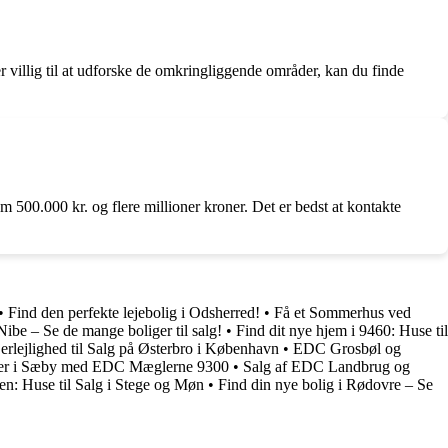
 villig til at udforske de omkringliggende områder, kan du finde
m 500.000 kr. og flere millioner kroner. Det er bedst at kontakte
•
Find den perfekte lejebolig i Odsherred!
•
Få et Sommerhus ved
Nibe – Se de mange boliger til salg!
•
Find dit nye hjem i 9460: Huse til
jerlejlighed til Salg på Østerbro i København
•
EDC Grosbøl og
ler i Sæby med EDC Mæglerne 9300
•
Salg af EDC Landbrug og
n: Huse til Salg i Stege og Møn
•
Find din nye bolig i Rødovre – Se