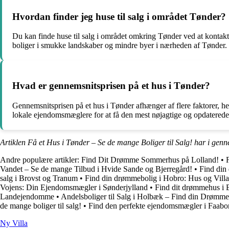
Hvordan finder jeg huse til salg i området Tønder?
Du kan finde huse til salg i området omkring Tønder ved at kontakt
boliger i smukke landskaber og mindre byer i nærheden af Tønder.
Hvad er gennemsnitsprisen på et hus i Tønder?
Gennemsnitsprisen på et hus i Tønder afhænger af flere faktorer, her
lokale ejendomsmæglere for at få den mest nøjagtige og opdaterede
Artiklen Få et Hus i Tønder – Se de mange Boliger til Salg! har i genn
Andre populære artikler:
Find Dit Drømme Sommerhus på Lolland!
•
Vandet – Se de mange Tilbud i Hvide Sande og Bjerregård!
•
Find din 
salg i Brovst og Tranum
•
Find din drømmebolig i Hobro: Hus og Villae
Vojens: Din Ejendomsmægler i Sønderjylland
•
Find dit drømmehus i B
Landejendomme
•
Andelsboliger til Salg i Holbæk – Find din Drømme
de mange boliger til salg!
•
Find den perfekte ejendomsmægler i Faa
Ny Villa