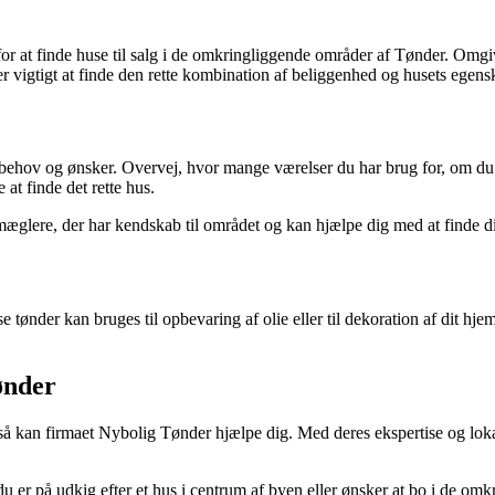
or at finde huse til salg i de omkringliggende områder af Tønder. Omgiv
t er vigtigt at finde den rette kombination af beliggenhed og husets egens
e behov og ønsker. Overvej, hvor mange værelser du har brug for, om du 
 at finde det rette hus.
mæglere, der har kendskab til området og kan hjælpe dig med at finde 
 tønder kan bruges til opbevaring af olie eller til dekoration af dit hjem.
ønder
 så kan firmaet Nybolig Tønder hjælpe dig. Med deres ekspertise og lok
u er på udkig efter et hus i centrum af byen eller ønsker at bo i de omk