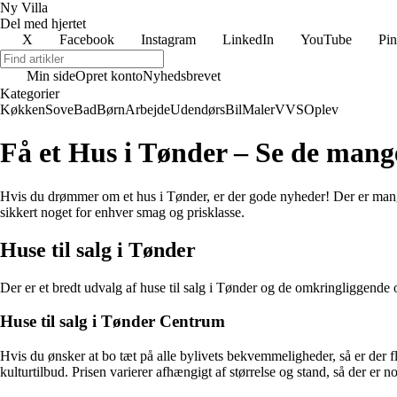
Ny Villa
Del med hjertet
X
Facebook
Instagram
LinkedIn
YouTube
Pin
Min side
Opret konto
Nyhedsbrevet
Kategorier
Køkken
Sove
Bad
Børn
Arbejde
Udendørs
Bil
Maler
VVS
Oplev
Få et Hus i Tønder – Se de mange
Hvis du drømmer om et hus i Tønder, er der gode nyheder! Der er mange 
sikkert noget for enhver smag og prisklasse.
Huse til salg i Tønder
Der er et bredt udvalg af huse til salg i Tønder og de omkringliggende o
Huse til salg i Tønder Centrum
Hvis du ønsker at bo tæt på alle bylivets bekvemmeligheder, så er der f
kulturtilbud. Prisen varierer afhængigt af størrelse og stand, så der er