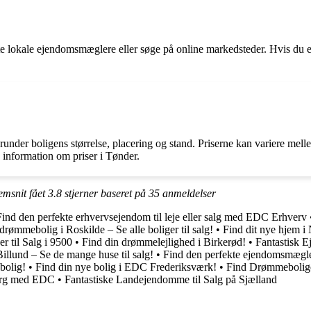
e lokale ejendomsmæglere eller søge på online markedsteder. Hvis du er
under boligens størrelse, placering og stand. Priserne kan variere melle
 information om priser i Tønder.
emsnit fået
3.8
stjerner baseret på
35
anmeldelser
Find den perfekte erhvervsejendom til leje eller salg med EDC Erhverv
drømmebolig i Roskilde – Se alle boliger til salg!
•
Find dit nye hjem i 
r til Salg i 9500
•
Find din drømmelejlighed i Birkerød!
•
Fantastisk E
illund – Se de mange huse til salg!
•
Find den perfekte ejendomsmæg
bolig!
•
Find din nye bolig i EDC Frederiksværk!
•
Find Drømmebolige
borg med EDC
•
Fantastiske Landejendomme til Salg på Sjælland