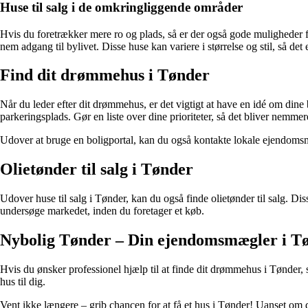
Huse til salg i de omkringliggende områder
Hvis du foretrækker mere ro og plads, så er der også gode muligheder f
nem adgang til bylivet. Disse huse kan variere i størrelse og stil, så de
Find dit drømmehus i Tønder
Når du leder efter dit drømmehus, er det vigtigt at have en idé om din
parkeringsplads. Gør en liste over dine prioriteter, så det bliver nemmere
Udover at bruge en boligportal, kan du også kontakte lokale ejendoms
Olietønder til salg i Tønder
Udover huse til salg i Tønder, kan du også finde olietønder til salg. Disse
undersøge markedet, inden du foretager et køb.
Nybolig Tønder – Din ejendomsmægler i T
Hvis du ønsker professionel hjælp til at finde dit drømmehus i Tønder,
hus til dig.
Vent ikke længere – grib chancen for at få et hus i Tønder! Uanset om d