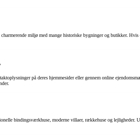
et charmerende miljø med mange historiske bygninger og butikker. Hvis du
?
aktoplysninger på deres hjemmesider eller gennem online ejendomsmægl
nder.
aditionelle bindingsværkhuse, moderne villaer, rækkehuse og lejligheder