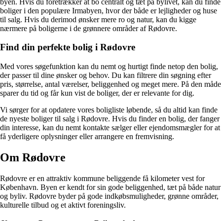
byen. Hvis du foretrækker at bo centralt og tæt på bylivet, kan du finde
boliger i den populære Irmabyen, hvor der både er lejligheder og huse
til salg. Hvis du derimod ønsker mere ro og natur, kan du kigge
nærmere på boligerne i de grønnere områder af Rødovre.
Find din perfekte bolig i Rødovre
Med vores søgefunktion kan du nemt og hurtigt finde netop den bolig,
der passer til dine ønsker og behov. Du kan filtrere din søgning efter
pris, størrelse, antal værelser, beliggenhed og meget mere. På den måde
sparer du tid og får kun vist de boliger, der er relevante for dig.
Vi sørger for at opdatere vores boligliste løbende, så du altid kan finde
de nyeste boliger til salg i Rødovre. Hvis du finder en bolig, der fanger
din interesse, kan du nemt kontakte sælger eller ejendomsmægler for at
få yderligere oplysninger eller arrangere en fremvisning.
Om Rødovre
Rødovre er en attraktiv kommune beliggende få kilometer vest for
København. Byen er kendt for sin gode beliggenhed, tæt på både natur
og byliv. Rødovre byder på gode indkøbsmuligheder, grønne områder,
kulturelle tilbud og et aktivt foreningsliv.