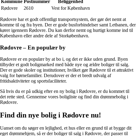
Kommune
Postnummer
Beliggenhed
Rødovre
2610
Vest for København
Rødovre har et godt offentligt transportsystem, der gør det nemt at
komme til og fra byen. Der er gode busforbindelser samt Letbanen, der
kører igennem Rødovre. Du kan derfor nemt og hurtigt komme ind til
København eller andre dele af Storkøbenhavn.
Rødovre – En populær by
Rødovre er en populær by at bo i, og det er ikke uden grund. Byen
tilbyder et godt boligmarked med både nye og ældre boliger til salg.
Der er gode skoler og institutioner, hvilket gør Rødovre til et attraktivt
valg for børnefamilier. Derudover er der et bredt udvalg af
fritidsaktiviteter og sportsfaciliteter.
Så hvis du er på udkig efter en ny bolig i Rødovre, er du kommet til
det rette sted. Gennemse vores boligliste og find din drømmebolig i
Rødovre.
Find din nye bolig i Rødovre nu!
Uanset om du søger en lejlighed, et hus eller en grund til at bygge dit
eget drømmehjem, så er der boliger til salg i Rødovre, der passer til