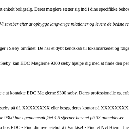
 enkelt boligsalg. Deres mæglere sætter sig ind i dine specifikke behov
Vi stræber efter at opbygge langvarige relationer og levere de bedste re
 i Sæby-området. De har et dybt kendskab til lokalmarkedet og følger n
us i Sæby, kan EDC Mæglerne 9300 sæby hjælpe dig med at finde den per
e at kontakte EDC Mæglerne 9300 sæby. Deres professionelle og erfarne t
00 sæby på tlf. XXXXXXXX eller besøg deres kontor på XXXXX
e 9300 har i gennemsnit fået
4.5
stjerner baseret på
33
anmeldelser
bro hos EDC
•
Find din nye lejebolig i Vanløse!
•
Find et Nyt Hjem i Ju