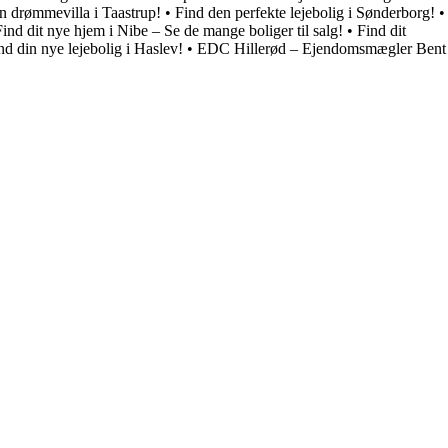
n drømmevilla i Taastrup!
•
Find den perfekte lejebolig i Sønderborg!
•
Find dit nye hjem i Nibe – Se de mange boliger til salg!
•
Find dit
nd din nye lejebolig i Haslev!
•
EDC Hillerød – Ejendomsmægler Bent