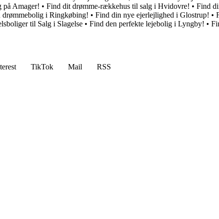
ig på Amager!
•
Find dit drømme-rækkehus til salg i Hvidovre!
•
Find di
n drømmebolig i Ringkøbing!
•
Find din nye ejerlejlighed i Glostrup!
•
sboliger til Salg i Slagelse
•
Find den perfekte lejebolig i Lyngby!
•
Fi
terest
TikTok
Mail
RSS