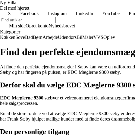
Ny Villa
Del med hjertet
X
Facebook
Instagram
LinkedIn
YouTube
Pin
Min side
Opret konto
Nyhedsbrevet
Kategorier
Køkken
Sove
Bad
Børn
Arbejde
Udendørs
Bil
Maler
VVS
Oplev
Find den perfekte ejendomsmæ
At finde den perfekte ejendomsmægler i Sæby kan være en udfordrende 
Sæby og har fingeren på pulsen, er EDC Mæglerne 9300 sæby.
Derfor skal du vælge EDC Mæglerne 9300 
EDC Mæglerne 9300 sæby
er et velrenommeret ejendomsmæglerfirma 
hele salgsprocessen.
En af de store fordele ved at vælge EDC Mæglerne 9300 sæby er deres
har Frank Sæby hjulpet utallige kunder med at finde deres drømmebolig 
Den personlige tilgang