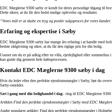
EDC Mæglerne 9300 sæby er kendt for deres personlige tilgang til hvert
Dette sikrer, at du får den bedst mulige oplevelse og resultater.
“Vores mål er at skabe en tryg og positiv salgsproces for vores kunder. 
Erfaring og ekspertise i Sæby
EDC Mæglerne 9300 sæby har mange års erfaring i at handle med boliger
bedste rådgivning og sikre, at du får den rigtige pris for din bolig.
Uanset om du er på udkig efter en villa, ejerlejlighed eller sommerh
kan guide dig gennem hele købsprocessen.
Kontakt EDC Mæglerne 9300 sæby i dag
Hvis du leder efter den perfekte ejendomsmægler i Sæby, bør du overvej
Sæby-området.
Sæt i gang med din bolighandel i dag
– ring til EDC Mæglerne 93
Artiklen Find den perfekte ejendomsmægler i Sæby med EDC Mæglern
Andre populære artikler:
Find den perfekte ejendomsmægler i Holste