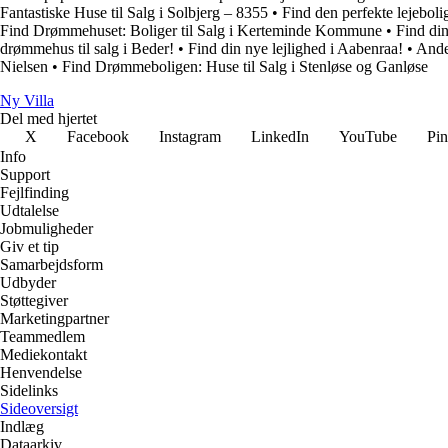
Fantastiske Huse til Salg i Solbjerg – 8355
•
Find den perfekte lejebol
Find Drømmehuset: Boliger til Salg i Kerteminde Kommune
•
Find di
drømmehus til salg i Beder!
•
Find din nye lejlighed i Aabenraa!
•
Andel
Nielsen
•
Find Drømmeboligen: Huse til Salg i Stenløse og Ganløse
Ny Villa
Del med hjertet
X
Facebook
Instagram
LinkedIn
YouTube
Pin
Info
Support
Fejlfinding
Udtalelse
Jobmuligheder
Giv et tip
Samarbejdsform
Udbyder
Støttegiver
Marketingpartner
Teammedlem
Mediekontakt
Henvendelse
Sidelinks
Sideoversigt
Indlæg
Dataarkiv