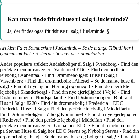
Kan man finde fritidshuse til salg i Juelsminde?
Ja, der findes også fritidshuse til salg i Juelsminde. §
Artiklen Få et Sommerhus i Juelsminde – Se de mange Tilbud! har i
gennemsnit fået
3.3
stjerner baseret på
7
anmeldelser
Andre populære artikler:
Andelsboliger til Salg i Svendborg
•
Find den
perfekte ejendomsmægler i Varde med EDC
•
Find den perfekte
lejebolig i Aabenraa!
•
Find Drømmeboligen: Huse til Salg i
Vissenbjerg
•
Find din drømmebolig i Allerød – Se de mange huse til
salg!
•
Find dit nye hjem i Herning og omegn!
•
Find den perfekte
lejebolig i Skanderborg!
•
Find din nye ejerlejlighed i Vejle!
•
Find
Drømmeboligen i Nordsjælland!
•
Find Drømmeboligen i Brabrand:
Hus til Salg i 8220
•
Find din drømmebolig i Fredericia – EDC
Fredericia Huse til Salg
•
Find den perfekte lejebolig i Middelfart
•
Find Drømmeboligen i Viborg Kommune!
•
Find din nye ejerlejlighed
i Rødovre!
•
Find den perfekte lejebolig i Middelfart
•
Find den
perfekte ejendomsmægler i Grenå med EDC
•
Find din drømmebolig
på Stevns: Huse til Salg hos EDC Stevns og Nybolig Stevns
•
Find din
drømmebolig i Ishøj – Se de mange huse og boliger til salg!
•
Find dit