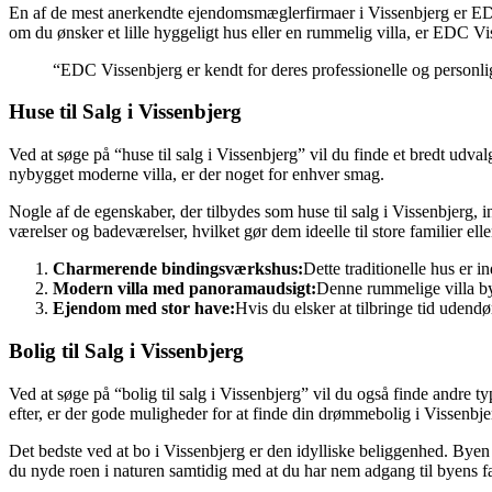
En af de mest anerkendte ejendomsmæglerfirmaer i Vissenbjerg er EDC 
om du ønsker et lille hyggeligt hus eller en rummelig villa, er EDC Vis
“EDC Vissenbjerg er kendt for deres professionelle og personli
Huse til Salg i Vissenbjerg
Ved at søge på “huse til salg i Vissenbjerg” vil du finde et bredt ud
nybygget moderne villa, er der noget for enhver smag.
Nogle af de egenskaber, der tilbydes som huse til salg i Vissenbjerg,
værelser og badeværelser, hvilket gør dem ideelle til store familier elle
Charmerende bindingsværkshus:
Dette traditionelle hus er 
Modern villa med panoramaudsigt:
Denne rummelige villa by
Ejendom med stor have:
Hvis du elsker at tilbringe tid udend
Bolig til Salg i Vissenbjerg
Ved at søge på “bolig til salg i Vissenbjerg” vil du også finde andre 
efter, er der gode muligheder for at finde din drømmebolig i Vissenbje
Det bedste ved at bo i Vissenbjerg er den idylliske beliggenhed. Bye
du nyde roen i naturen samtidig med at du har nem adgang til byens faci