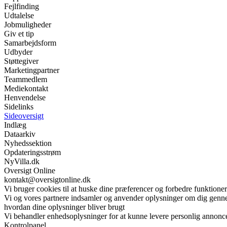
Fejlfinding
Udtalelse
Jobmuligheder
Giv et tip
Samarbejdsform
Udbyder
Støttegiver
Marketingpartner
Teammedlem
Mediekontakt
Henvendelse
Sidelinks
Sideoversigt
Indlæg
Dataarkiv
Nyhedssektion
Opdateringsstrøm
NyVilla.dk
Oversigt Online
kontakt@oversigtonline.dk
Vi bruger cookies til at huske dine præferencer og forbedre funktione
Vi og vores partnere indsamler og anvender oplysninger om dig gennem 
hvordan dine oplysninger bliver brugt
Vi behandler enhedsoplysninger for at kunne levere personlig annonc
Kontrolpanel