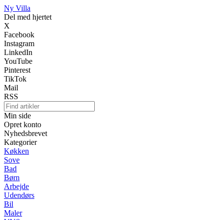
Ny Villa
Del med hjertet
X
Facebook
Instagram
LinkedIn
YouTube
Pinterest
TikTok
Mail
RSS
Min side
Opret konto
Nyhedsbrevet
Kategorier
Køkken
Sove
Bad
Børn
Arbejde
Udendørs
Bil
Maler