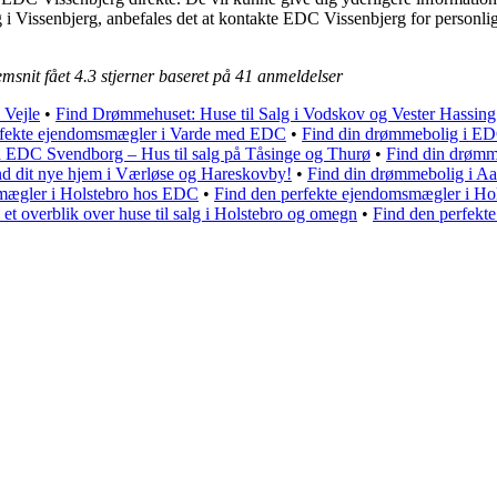
 i Vissenbjerg, anbefales det at kontakte EDC Vissenbjerg for personli
emsnit fået
4.3
stjerner baseret på
41
anmeldelser
Vejle
•
Find Drømmehuset: Huse til Salg i Vodskov og Vester Hassing
rfekte ejendomsmægler i Varde med EDC
•
Find din drømmebolig i ED
 EDC Svendborg – Hus til salg på Tåsinge og Thurø
•
Find din drømm
nd dit nye hjem i Værløse og Hareskovby!
•
Find din drømmebolig i Aalb
mægler i Holstebro hos EDC
•
Find den perfekte ejendomsmægler i H
 et overblik over huse til salg i Holstebro og omegn
•
Find den perfekt