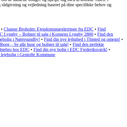
g rådgivning og vejledning baseret på dine specifikke behov og
•
Channe Broholm: Ejendomsmæglerringe fra EDC
•
Find
C Lyngby – Boliger til salg i Kongens Lyngby 2800
•
Find den
ebolig i Nørresundby!
•
Find din nye lejlighed i Thisted og omegn!
•
org – Se alle huse og boliger til salg!
•
Find den perfekte
olstebro hos EDC
•
Find din nye bolig i EDC Frederiksværk!
•
e lejebolig i Gentofte Kommune