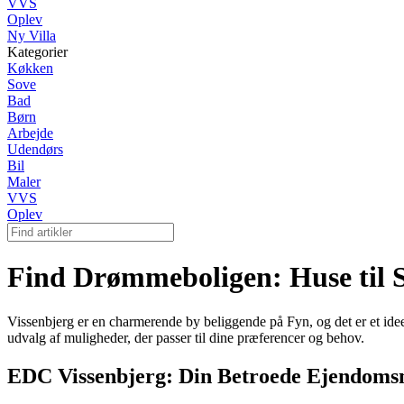
VVS
Oplev
Ny Villa
Kategorier
Køkken
Sove
Bad
Børn
Arbejde
Udendørs
Bil
Maler
VVS
Oplev
Find Drømmeboligen: Huse til S
Vissenbjerg er en charmerende by beliggende på Fyn, og det er et ideelt 
udvalg af muligheder, der passer til dine præferencer og behov.
EDC Vissenbjerg: Din Betroede Ejendom