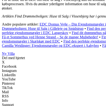
købsprocessen. Hvis du ønsker yderligere information om huse til salg
ønsker.
Artiklen Find Drømmeboligen: Huse til Salg i Vissenbjerg har i genn
Andre populære artikler:
EDC Domus Vejle – Din Ejendomsmægler i 
Drømmeboligen: Huse til Salg i Gilleleje og Smidstrup
•
Find den pe
perfekte ejendomsmægler i EDC Langeskov
•
Find dit drømmehus på
Få et Sommerhus ved Henne Strand – Se de mange Muligheder!
•
Fi
ejendomsmægler i Skælskør med EDC
•
Find den perfekte ejendoms
Camilla Weidinger: Ejendomsmægler og EDC-ekspert i Aabybro
•
Få
Ny Villa
Del med hjertet
X
Facebook
Instagram
LinkedIn
YouTube
Pinterest
TikTok
Mail
RSS
Info
Support