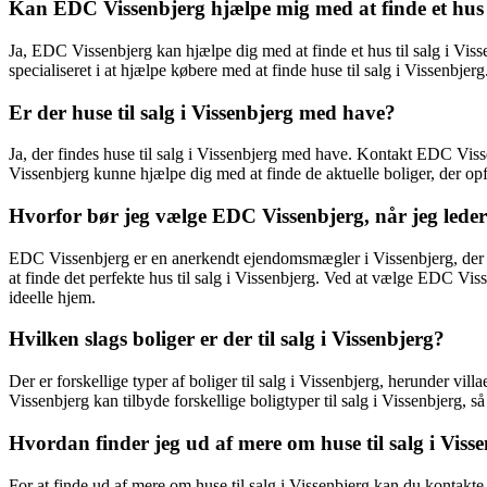
Kan EDC Vissenbjerg hjælpe mig med at finde et hus ti
Ja, EDC Vissenbjerg kan hjælpe dig med at finde et hus til salg i Vis
specialiseret i at hjælpe købere med at finde huse til salg i Vissenbjerg
Er der huse til salg i Vissenbjerg med have?
Ja, der findes huse til salg i Vissenbjerg med have. Kontakt EDC Visse
Vissenbjerg kunne hjælpe dig med at finde de aktuelle boliger, der opf
Hvorfor bør jeg vælge EDC Vissenbjerg, når jeg leder e
EDC Vissenbjerg er en anerkendt ejendomsmægler i Vissenbjerg, der ha
at finde det perfekte hus til salg i Vissenbjerg. Ved at vælge EDC V
ideelle hjem.
Hvilken slags boliger er der til salg i Vissenbjerg?
Der er forskellige typer af boliger til salg i Vissenbjerg, herunder v
Vissenbjerg kan tilbyde forskellige boligtyper til salg i Vissenbjerg, s
Hvordan finder jeg ud af mere om huse til salg i Viss
For at finde ud af mere om huse til salg i Vissenbjerg kan du kontak