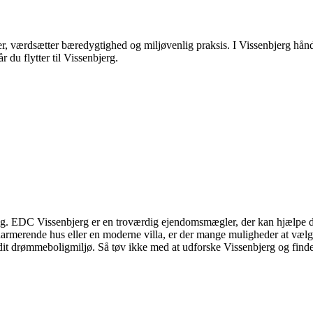
 værdsætter bæredygtighed og miljøvenlig praksis. I Vissenbjerg håndter
r du flytter til Vissenbjerg.
. EDC Vissenbjerg er en troværdig ejendomsmægler, der kan hjælpe dig med
charmerende hus eller en moderne villa, er der mange muligheder at væ
 dit drømmeboligmiljø. Så tøv ikke med at udforske Vissenbjerg og finde