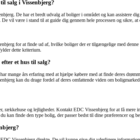
l salg i Vissenbjerg?
senbjerg. De har et bredt udvalg af boliger i området og kan assistere 
. De vil være i stand til at guide dig gennem hele processen og sikre, at d
nbjerg for at finde ud af, hvilke boliger der er tilgængelige med denne 
ylder dette kriterium.
fter et hus til salg?
r mange års erfaring med at hjælpe købere med at finde deres drømmeboli
issenbjerg kan du drage fordel af deres omfattende viden om boligmarke
illaer, rækkehuse og lejligheder. Kontakt EDC Vissenbjerg for at få mere
å du kan finde den type bolig, der passer bedst til dine præferencer og b
enbjerg?
te EDC Vissenbjerg direkte. De vil kunne give dig yderligere informatio