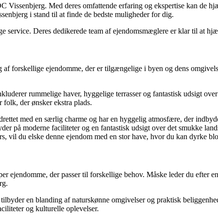
Vissenbjerg. Med deres omfattende erfaring og ekspertise kan de hjælpe
senbjerg i stand til at finde de bedste muligheder for dig.
ge service. Deres dedikerede team af ejendomsmæglere er klar til at hj
valg af forskellige ejendomme, der er tilgængelige i byen og dens omgiv
 inkluderer rummelige haver, hyggelige terrasser og fantastisk udsigt o
r folk, der ønsker ekstra plads.
indrettet med en særlig charme og har en hyggelig atmosfære, der indbyd
der på moderne faciliteter og en fantastisk udsigt over det smukke lan
ørs, vil du elske denne ejendom med en stor have, hvor du kan dyrke blo
typer ejendomme, der passer til forskellige behov. Måske leder du efter 
rg.
n tilbyder en blanding af naturskønne omgivelser og praktisk beliggen
liteter og kulturelle oplevelser.