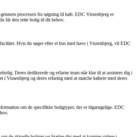
dig gennem processen fra søgning til køb. EDC Vissenbjerg er
u får den rette bolig til dit behov.
facilitet. Hvis du søger efter et hus med have i Vissenbjerg, vil EDC
g. Deres dedikerede og erfarne team står klar til at assistere dig i
det i Vissenbjerg og deres erfaring med at matche købere med deres
 information om de specifikke boligtyper, der er tilgængelige. EDC
ehov.
n om de aktuelle boliger og hjælpe dig med at komme videre i