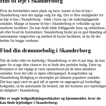
Hus til leje i Skanderborg
Hvis du foretrækker mere plads og have, kunne et hus til leje i
Skanderborg være det rigtige valg for dig. Der er flere muligheder for
at leje et hus i Skanderborg – både i byen og i de omkringliggende
områder. Mange af husene til leje i Skanderborg er velholdte og har
moderne faciliteter. Du kan finde både fritliggende huse og rækkehuse,
alt efter hvad du foretrækker. Skanderborg byder på en god blanding af
naturskønne omgivelser og nærhed til byens faciliteter, så du får det
bedste fra begge verdener.
Find din drømmebolig i Skanderborg
Når du leder efter en lejebolig i Skanderborg, er der et par ting, du kan
gøre for at øge dine chancer for at finde den perfekte bolig. Først og
fremmest er det vigtigt at være opmærksom på de mest attraktive
områder, hvor der ofte er større efterspørgsel. Kongefolden og
Skanderborg Boligbyg er eksempler på sådanne populære områder.
Det kan også være en god idé at oprette en søgeagent på forskellige
boligsider, så du automatisk får besked, når der kommer nye lejeboliger
til rådighed i Skanderborg.
Her er nogle boligudlejningsselskaber og hjemmesider, hvor du
kan finde lejeboliger i Skanderborg: