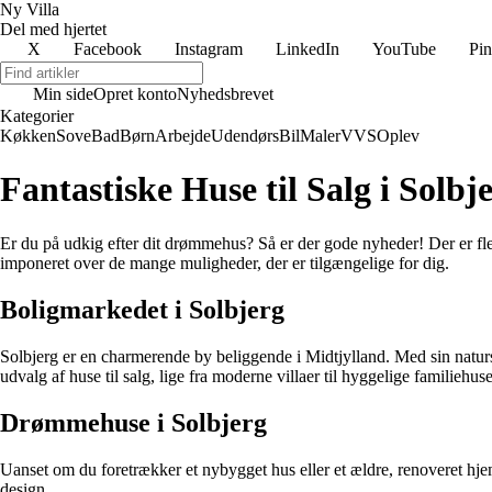
Ny Villa
Del med hjertet
X
Facebook
Instagram
LinkedIn
YouTube
Pin
Min side
Opret konto
Nyhedsbrevet
Kategorier
Køkken
Sove
Bad
Børn
Arbejde
Udendørs
Bil
Maler
VVS
Oplev
Fantastiske Huse til Salg i Solbj
Er du på udkig efter dit drømmehus? Så er der gode nyheder! Der er flere 
imponeret over de mange muligheder, der er tilgængelige for dig.
Boligmarkedet i Solbjerg
Solbjerg er en charmerende by beliggende i Midtjylland. Med sin naturs
udvalg af huse til salg, lige fra moderne villaer til hyggelige familiehuse
Drømmehuse i Solbjerg
Uanset om du foretrækker et nybygget hus eller et ældre, renoveret hjem,
design.