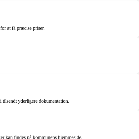
or at få præcise priser.
å tilsendt yderligere dokumentation.
sninger kan findes på kommunens hjemmeside.