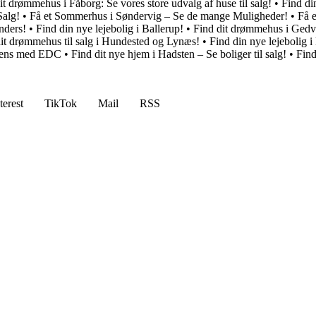
it drømmehus i Fåborg: Se vores store udvalg af huse til salg!
•
Find di
Salg!
•
Få et Sommerhus i Søndervig – Se de mange Muligheder!
•
Få 
nders!
•
Find din nye lejebolig i Ballerup!
•
Find dit drømmehus i Gedv
it drømmehus til salg i Hundested og Lynæs!
•
Find din nye lejebolig 
rsens med EDC
•
Find dit nye hjem i Hadsten – Se boliger til salg!
•
Find
terest
TikTok
Mail
RSS