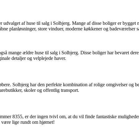
r udvalget af huse til salg i Solbjerg. Mange af disse boliger er bygget 
e åbne planløsninger, store vinduer, moderne køkkener og badeværelser 
å mange ældre huse til salg i Solbjerg. Disse boliger har bevaret deres
inale detaljer og velplejede haver.
bere. Solbjerg har den perfekte kombination af rolige omgivelser og b
ebutikker, skoler og offentlig transport.
stnummer 8355, er der ingen tvivl om, at du vil finde fantastiske muligh
være lige rundt om hjørnet!