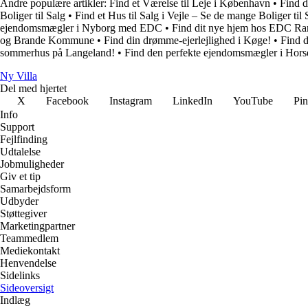
Andre populære artikler:
Find et Værelse til Leje i København
•
Find d
Boliger til Salg
•
Find et Hus til Salg i Vejle – Se de mange Boliger til 
ejendomsmægler i Nyborg med EDC
•
Find dit nye hjem hos EDC Ra
og Brande Kommune
•
Find din drømme-ejerlejlighed i Køge!
•
Find d
sommerhus på Langeland!
•
Find den perfekte ejendomsmægler i Ho
Ny Villa
Del med hjertet
X
Facebook
Instagram
LinkedIn
YouTube
Pin
Info
Support
Fejlfinding
Udtalelse
Jobmuligheder
Giv et tip
Samarbejdsform
Udbyder
Støttegiver
Marketingpartner
Teammedlem
Mediekontakt
Henvendelse
Sidelinks
Sideoversigt
Indlæg