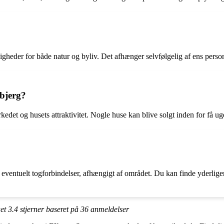
ligheder for både natur og byliv. Det afhænger selvfølgelig af ens perso
lbjerg?
rkedet og husets attraktivitet. Nogle huse kan blive solgt inden for få u
og eventuelt togforbindelser, afhængigt af området. Du kan finde yderlige
ået
3.4
stjerner baseret på
36
anmeldelser