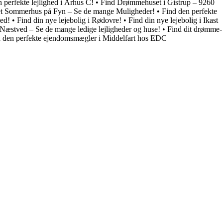
n perfekte lejlighed i Århus C!
•
Find Drømmehuset i Gistrup – 9260
et Sommerhus på Fyn – Se de mange Muligheder!
•
Find den perfekte
ed!
•
Find din nye lejebolig i Rødovre!
•
Find din nye lejebolig i Ikast
i Næstved – Se de mange ledige lejligheder og huse!
•
Find dit drømme-
 den perfekte ejendomsmægler i Middelfart hos EDC