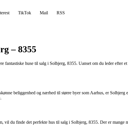
terest
TikTok
Mail
RSS
erg – 8355
fantastiske huse til salg i Solbjerg, 8355. Uanset om du leder efter et h
kønne beliggenhed og nærhed til større byer som Aarhus, er Solbjerg et
.
 vil du finde det perfekte hus til salg i Solbjerg, 8355. Der er mange m