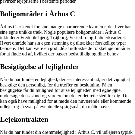
påvirker lejepriserne i bestemte perioder.
Boligområder i Århus C
Århus C er kendt for sine mange charmerende kvarterer, der hver har
sine egne unikke træk. Nogle populære boligområder i Århus C
inkluderer Frederiksbjerg, Trøjborg, Vesterbro og Latinerkvarteret.
Hvert område har sin egen stemning og tiltrækker forskellige typer
beboere. Det kan være en god idé at udforske de forskellige områder
for at finde ud af, hvilket der passer bedst til dig og dine behov.
Besigtigelse af lejligheder
Når du har fundet en lejlighed, der ser interessant ud, er det vigtigt at
besigtige den personligt, før du træffer en beslutning. På en
besigtigelse får du mulighed for at se lejligheden med egne øjne,
undersøge dens stand og vurdere om det er det rette sted for dig. Du
kan også have mulighed for at møde den nuværende eller kommende
udlejer og få svar på eventuelle spørgsmål, du måtte have.
Lejekontrakten
Når du har fundet din drømmelejlighed i Århus C, vil udlejeren typisk