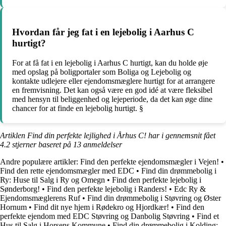
Hvordan får jeg fat i en lejebolig i Aarhus C
hurtigt?
For at få fat i en lejebolig i Aarhus C hurtigt, kan du holde øje
med opslag på boligportaler som Boliga og Lejebolig og
kontakte udlejere eller ejendomsmæglere hurtigt for at arrangere
en fremvisning. Det kan også være en god idé at være fleksibel
med hensyn til beliggenhed og lejeperiode, da det kan øge dine
chancer for at finde en lejebolig hurtigt. §
Artiklen Find din perfekte lejlighed i Århus C! har i gennemsnit fået
4.2
stjerner baseret på
13
anmeldelser
Andre populære artikler:
Find den perfekte ejendomsmægler i Vejen!
•
Find den rette ejendomsmægler med EDC
•
Find din drømmebolig i
Ry: Huse til Salg i Ry og Omegn
•
Find den perfekte lejebolig i
Sønderborg!
•
Find den perfekte lejebolig i Randers!
•
Edc Ry &
Ejendomsmæglerens Ruf
•
Find din drømmebolig i Støvring og Øster
Hornum
•
Find dit nye hjem i Rødekro og Hjordkær!
•
Find den
perfekte ejendom med EDC Støvring og Danbolig Støvring
•
Find et
Hus til Salg i Horsens Kommune
•
Find din drømmebolig i Kolding: