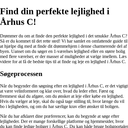
Find din perfekte lejlighed i
Århus C!
Drømmer du om at finde den perfekte lejlighed i det smukke Århus C?
Så er du kommet til det rette sted! Vi har samlet en omfattende guide til
at hjælpe dig med at finde dit drømmehjem i denne charmerende del af
byen. Uanset om du søger en 1-værelses lejlighed eller en større bolig
med flere værelser, er der masser af muligheder at vælge imellem. Læs
videre for at få de bedste tips til at finde og leje en lejlighed i Århus C.
Søgeprocessen
Når du begynder din søgning efter en lejlighed i Århus C, er det vigtigt
at være velinformeret og klar over, hvad du leder efter. Først og
fremmest skal du afgøre, om du ønsker at leje eller købe en lejlighed.
Hvis du vælger at leje, skal du også tage stilling til, hvor længe du vil
bo i lejligheden, og om du har særlige krav eller ønsker til boligen.
Når du har afklaret dine præferencer, kan du begynde at søge efter
lejligheder. Der er mange forskellige platforme og hjemmesider, hvor
du kan finde ledige boliger i Århus C. Du kan både bruge boligportaler