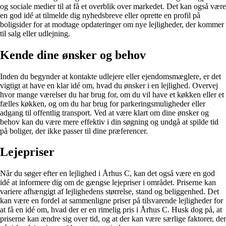
og sociale medier til at få et overblik over markedet. Det kan også være
en god idé at tilmelde dig nyhedsbreve eller oprette en profil på
boligsider for at modtage opdateringer om nye lejligheder, der kommer
til salg eller udlejning.
Kende dine ønsker og behov
Inden du begynder at kontakte udlejere eller ejendomsmæglere, er det
vigtigt at have en klar idé om, hvad du ønsker i en lejlighed. Overvej
hvor mange værelser du har brug for, om du vil have et køkken eller et
fælles køkken, og om du har brug for parkeringsmuligheder eller
adgang til offentlig transport. Ved at være klart om dine ønsker og
behov kan du være mere effektiv i din søgning og undgå at spilde tid
på boliger, der ikke passer til dine præferencer.
Lejepriser
Når du søger efter en lejlighed i Århus C, kan det også være en god
idé at informere dig om de gængse lejepriser i området. Priserne kan
variere afhængigt af lejlighedens størrelse, stand og beliggenhed. Det
kan være en fordel at sammenligne priser på tilsvarende lejligheder for
at få en idé om, hvad der er en rimelig pris i Århus C. Husk dog på, at
priserne kan ændre sig over tid, og at der kan være særlige faktorer, der