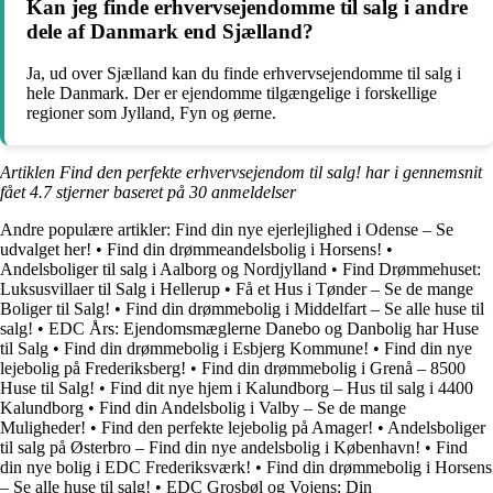
Kan jeg finde erhvervsejendomme til salg i andre
dele af Danmark end Sjælland?
Ja, ud over Sjælland kan du finde erhvervsejendomme til salg i
hele Danmark. Der er ejendomme tilgængelige i forskellige
regioner som Jylland, Fyn og øerne.
Artiklen Find den perfekte erhvervsejendom til salg! har i gennemsnit
fået
4.7
stjerner baseret på
30
anmeldelser
Andre populære artikler:
Find din nye ejerlejlighed i Odense – Se
udvalget her!
•
Find din drømmeandelsbolig i Horsens!
•
Andelsboliger til salg i Aalborg og Nordjylland
•
Find Drømmehuset:
Luksusvillaer til Salg i Hellerup
•
Få et Hus i Tønder – Se de mange
Boliger til Salg!
•
Find din drømmebolig i Middelfart – Se alle huse til
salg!
•
EDC Års: Ejendomsmæglerne Danebo og Danbolig har Huse
til Salg
•
Find din drømmebolig i Esbjerg Kommune!
•
Find din nye
lejebolig på Frederiksberg!
•
Find din drømmebolig i Grenå – 8500
Huse til Salg!
•
Find dit nye hjem i Kalundborg – Hus til salg i 4400
Kalundborg
•
Find din Andelsbolig i Valby – Se de mange
Muligheder!
•
Find den perfekte lejebolig på Amager!
•
Andelsboliger
til salg på Østerbro – Find din nye andelsbolig i København!
•
Find
din nye bolig i EDC Frederiksværk!
•
Find din drømmebolig i Horsens
– Se alle huse til salg!
•
EDC Grosbøl og Vojens: Din