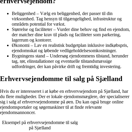
erhvervsejendom?
Beliggenhed – Vælg en beliggenhed, der passer til din
virksomhed. Tag hensyn til tilgængelighed, infrastruktur og
områdets potential for vækst.
Størrelse og faciliteter – Vurder dine behov og find en ejendom,
der matcher dine krav til plads og faciliteter som parkering,
lagerrum og kontorer.
Økonomi – Lav en realistisk budgetplan inklusive indkøbspris,
ejendomsskat og løbende vedligeholdelsesomkostninger.
Bygningens stand – Undersøg ejendommens tilstand, herunder
tag, rør, elinstallationer og eventuelle tilstandsmæssige
udfordringer, der kan påvirke drift og fremtidig investering.
Erhvervsejendomme til salg på Sjælland
Hvis du er interesseret i at købe en erhvervsejendom på Sjælland, har
du flere muligheder. Der er lokale ejendomsmæglere, der specialiserer
sig i salg af erhvervsejendomme på øen. Du kan også bruge online
ejendomsportaler og søgemaskiner til at finde relevante
ejendomsannoncer.
Eksempel på erhvervsejendomme til salg
på Sjælland