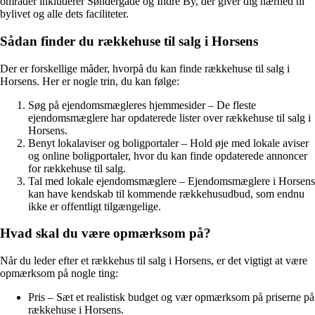
områder inkluderer Søndergade og Indre By, der giver dig nærhed til
bylivet og alle dets faciliteter.
Sådan finder du rækkehuse til salg i Horsens
Der er forskellige måder, hvorpå du kan finde rækkehuse til salg i
Horsens. Her er nogle trin, du kan følge:
Søg på ejendomsmægleres hjemmesider – De fleste
ejendomsmæglere har opdaterede lister over rækkehuse til salg i
Horsens.
Benyt lokalaviser og boligportaler – Hold øje med lokale aviser
og online boligportaler, hvor du kan finde opdaterede annoncer
for rækkehuse til salg.
Tal med lokale ejendomsmæglere – Ejendomsmæglere i Horsens
kan have kendskab til kommende rækkehusudbud, som endnu
ikke er offentligt tilgængelige.
Hvad skal du være opmærksom på?
Når du leder efter et rækkehus til salg i Horsens, er det vigtigt at være
opmærksom på nogle ting:
Pris – Sæt et realistisk budget og vær opmærksom på priserne på
rækkehuse i Horsens.