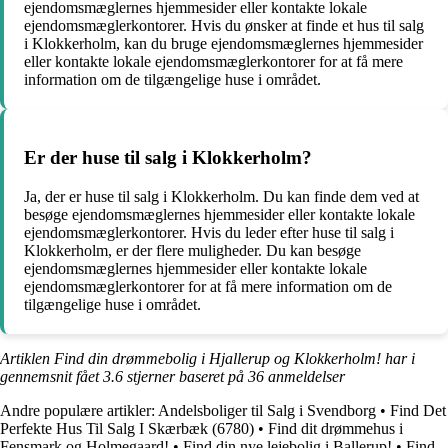
ejendomsmæglernes hjemmesider eller kontakte lokale
ejendomsmæglerkontorer. Hvis du ønsker at finde et hus til salg
i Klokkerholm, kan du bruge ejendomsmæglernes hjemmesider
eller kontakte lokale ejendomsmæglerkontorer for at få mere
information om de tilgængelige huse i området.
Er der huse til salg i Klokkerholm?
Ja, der er huse til salg i Klokkerholm. Du kan finde dem ved at
besøge ejendomsmæglernes hjemmesider eller kontakte lokale
ejendomsmæglerkontorer. Hvis du leder efter huse til salg i
Klokkerholm, er der flere muligheder. Du kan besøge
ejendomsmæglernes hjemmesider eller kontakte lokale
ejendomsmæglerkontorer for at få mere information om de
tilgængelige huse i området.
Artiklen Find din drømmebolig i Hjallerup og Klokkerholm! har i
gennemsnit fået
3.6
stjerner baseret på
36
anmeldelser
Andre populære artikler:
Andelsboliger til Salg i Svendborg
•
Find Det
Perfekte Hus Til Salg I Skærbæk (6780)
•
Find dit drømmehus i
Fensmark og Holmegaard!
•
Find din nye lejebolig i Ballerup!
•
Find