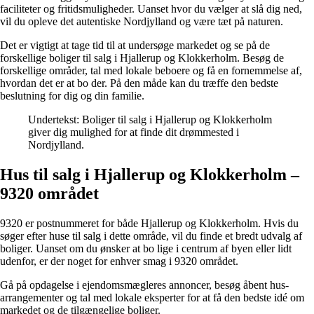
faciliteter og fritidsmuligheder. Uanset hvor du vælger at slå dig ned,
vil du opleve det autentiske Nordjylland og være tæt på naturen.
Det er vigtigt at tage tid til at undersøge markedet og se på de
forskellige boliger til salg i Hjallerup og Klokkerholm. Besøg de
forskellige områder, tal med lokale beboere og få en fornemmelse af,
hvordan det er at bo der. På den måde kan du træffe den bedste
beslutning for dig og din familie.
Undertekst: Boliger til salg i Hjallerup og Klokkerholm
giver dig mulighed for at finde dit drømmested i
Nordjylland.
Hus til salg i Hjallerup og Klokkerholm –
9320 området
9320 er postnummeret for både Hjallerup og Klokkerholm. Hvis du
søger efter huse til salg i dette område, vil du finde et bredt udvalg af
boliger. Uanset om du ønsker at bo lige i centrum af byen eller lidt
udenfor, er der noget for enhver smag i 9320 området.
Gå på opdagelse i ejendomsmægleres annoncer, besøg åbent hus-
arrangementer og tal med lokale eksperter for at få den bedste idé om
markedet og de tilgængelige boliger.