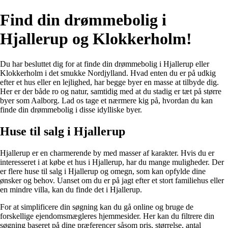
Find din drømmebolig i
Hjallerup og Klokkerholm!
Du har besluttet dig for at finde din drømmebolig i Hjallerup eller
Klokkerholm i det smukke Nordjylland. Hvad enten du er på udkig
efter et hus eller en lejlighed, har begge byer en masse at tilbyde dig.
Her er der både ro og natur, samtidig med at du stadig er tæt på større
byer som Aalborg. Lad os tage et nærmere kig på, hvordan du kan
finde din drømmebolig i disse idylliske byer.
Huse til salg i Hjallerup
Hjallerup er en charmerende by med masser af karakter. Hvis du er
interesseret i at købe et hus i Hjallerup, har du mange muligheder. Der
er flere huse til salg i Hjallerup og omegn, som kan opfylde dine
ønsker og behov. Uanset om du er på jagt efter et stort familiehus eller
en mindre villa, kan du finde det i Hjallerup.
For at simplificere din søgning kan du gå online og bruge de
forskellige ejendomsmægleres hjemmesider. Her kan du filtrere din
søgning baseret på dine præferencer såsom pris, størrelse, antal