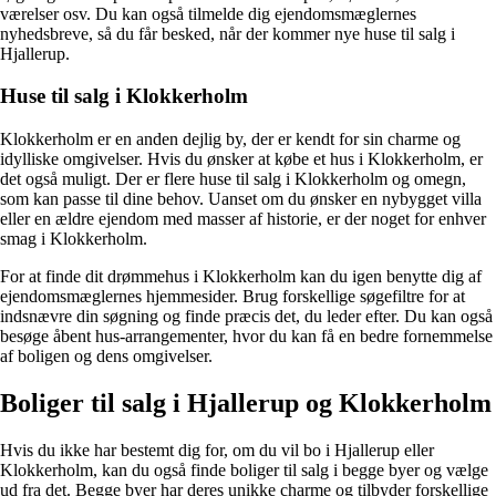
værelser osv. Du kan også tilmelde dig ejendomsmæglernes
nyhedsbreve, så du får besked, når der kommer nye huse til salg i
Hjallerup.
Huse til salg i Klokkerholm
Klokkerholm er en anden dejlig by, der er kendt for sin charme og
idylliske omgivelser. Hvis du ønsker at købe et hus i Klokkerholm, er
det også muligt. Der er flere huse til salg i Klokkerholm og omegn,
som kan passe til dine behov. Uanset om du ønsker en nybygget villa
eller en ældre ejendom med masser af historie, er der noget for enhver
smag i Klokkerholm.
For at finde dit drømmehus i Klokkerholm kan du igen benytte dig af
ejendomsmæglernes hjemmesider. Brug forskellige søgefiltre for at
indsnævre din søgning og finde præcis det, du leder efter. Du kan også
besøge åbent hus-arrangementer, hvor du kan få en bedre fornemmelse
af boligen og dens omgivelser.
Boliger til salg i Hjallerup og Klokkerholm
Hvis du ikke har bestemt dig for, om du vil bo i Hjallerup eller
Klokkerholm, kan du også finde boliger til salg i begge byer og vælge
ud fra det. Begge byer har deres unikke charme og tilbyder forskellige