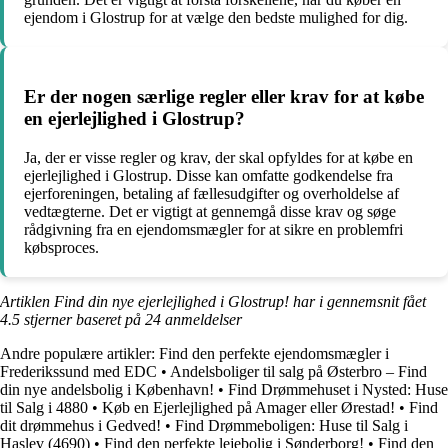
ejendom i Glostrup for at vælge den bedste mulighed for dig.
Er der nogen særlige regler eller krav for at købe
en ejerlejlighed i Glostrup?
Ja, der er visse regler og krav, der skal opfyldes for at købe en
ejerlejlighed i Glostrup. Disse kan omfatte godkendelse fra
ejerforeningen, betaling af fællesudgifter og overholdelse af
vedtægterne. Det er vigtigt at gennemgå disse krav og søge
rådgivning fra en ejendomsmægler for at sikre en problemfri
købsproces.
Artiklen Find din nye ejerlejlighed i Glostrup! har i gennemsnit fået
4.5
stjerner baseret på
24
anmeldelser
Andre populære artikler:
Find den perfekte ejendomsmægler i
Frederikssund med EDC
•
Andelsboliger til salg på Østerbro – Find
din nye andelsbolig i København!
•
Find Drømmehuset i Nysted: Huse
til Salg i 4880
•
Køb en Ejerlejlighed på Amager eller Ørestad!
•
Find
dit drømmehus i Gedved!
•
Find Drømmeboligen: Huse til Salg i
Haslev (4690)
•
Find den perfekte lejebolig i Sønderborg!
•
Find den