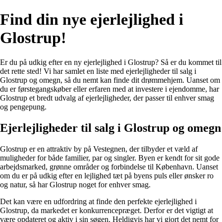
Find din nye ejerlejlighed i
Glostrup!
Er du på udkig efter en ny ejerlejlighed i Glostrup? Så er du kommet til
det rette sted! Vi har samlet en liste med ejerlejligheder til salg i
Glostrup og omegn, så du nemt kan finde dit drømmehjem. Uanset om
du er førstegangskøber eller erfaren med at investere i ejendomme, har
Glostrup et bredt udvalg af ejerlejligheder, der passer til enhver smag
og pengepung.
Ejerlejligheder til salg i Glostrup og omegn
Glostrup er en attraktiv by på Vestegnen, der tilbyder et væld af
muligheder for både familier, par og singler. Byen er kendt for sit gode
arbejdsmarked, grønne områder og forbindelse til København. Uanset
om du er på udkig efter en lejlighed tæt på byens puls eller ønsker ro
og natur, så har Glostrup noget for enhver smag.
Det kan være en udfordring at finde den perfekte ejerlejlighed i
Glostrup, da markedet er konkurrencepræget. Derfor er det vigtigt at
være opdateret og aktiv i sin søgen. Heldigvis har vi gjort det nemt for