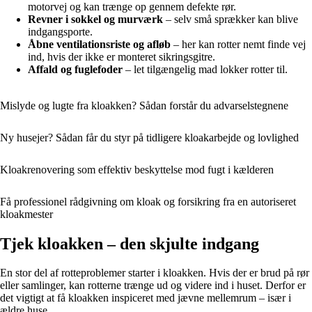
motorvej og kan trænge op gennem defekte rør.
Revner i sokkel og murværk
– selv små sprækker kan blive
indgangsporte.
Åbne ventilationsriste og afløb
– her kan rotter nemt finde vej
ind, hvis der ikke er monteret sikringsgitre.
Affald og fuglefoder
– let tilgængelig mad lokker rotter til.
Mislyde og lugte fra kloakken? Sådan forstår du advarselstegnene
Ny husejer? Sådan får du styr på tidligere kloakarbejde og lovlighed
Kloakrenovering som effektiv beskyttelse mod fugt i kælderen
Få professionel rådgivning om kloak og forsikring fra en autoriseret
kloakmester
Tjek kloakken – den skjulte indgang
En stor del af rotteproblemer starter i kloakken. Hvis der er brud på rør
eller samlinger, kan rotterne trænge ud og videre ind i huset. Derfor er
det vigtigt at få kloakken inspiceret med jævne mellemrum – især i
ældre huse.