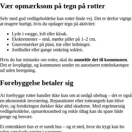
Vær opmærksom på tegn på rotter
Selv med god vedligeholdelse kan rotter finde vej. Det er derfor vigtigt
at reagere hurtigt, hvis du opdager tegn på aktivitet:
Lyde i vægge, loft eller kloak.
Ekskrementer – små, mørke piller på 1–2 cm.
Gnavemærker på plast, træ eller ledninger.
Jordhuller eller gange omkring soklen.
Hvis du har mistanke om rotter, skal du
anmelde det til kommunen
.
Det er lovpligtigt, og kommunen sender en autoriseret rottebekæmper
ud uden beregning.
Forebyggelse betaler sig
At forebygge rotter handler ikke kun om at undgå ubehag – det er også
en økonomisk investering. Reparationer efter rotteangreb kan blive
dyre, og forsikringen dækker ikke altid skaderne. Med regelmæssig
vedligeholdelse, opmærksomhed og enkle tiltag kan du spare både
penge og besvær.
Et rottesikkert hus er et sundt hus – og et sted, hvor du trygt kan bo
uden uønskede gæster i væggene.