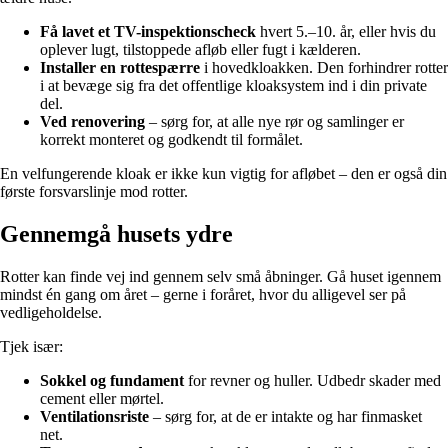
Få lavet et TV-inspektionscheck
hvert 5.–10. år, eller hvis du
oplever lugt, tilstoppede afløb eller fugt i kælderen.
Installer en rottespærre
i hovedkloakken. Den forhindrer rotter
i at bevæge sig fra det offentlige kloaksystem ind i din private
del.
Ved renovering
– sørg for, at alle nye rør og samlinger er
korrekt monteret og godkendt til formålet.
En velfungerende kloak er ikke kun vigtig for afløbet – den er også din
første forsvarslinje mod rotter.
Gennemgå husets ydre
Rotter kan finde vej ind gennem selv små åbninger. Gå huset igennem
mindst én gang om året – gerne i foråret, hvor du alligevel ser på
vedligeholdelse.
Tjek især:
Sokkel og fundament
for revner og huller. Udbedr skader med
cement eller mørtel.
Ventilationsriste
– sørg for, at de er intakte og har finmasket
net.