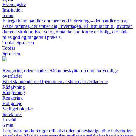
Hverdagsliv
Inspiration
6 min
Et trygt hjem handler om mere end indretning – det handler om at
skabe rammer, der støtter dig i hverdagen. Få inspiration til, hvordan
du med struktur, lys, lyd og omtanke kan forme en bolig, der både
føles god og fungerer i praksis.
Tobias Sørensen
Tobias
Sørensen
Rengøring uden skader: Sådan beskytter du dine indvendige
overflader
Få et skinnende rent hjem uden at slide på overfladerne
Rådgivning
Rådgivning
Rengøring
Boligpleje
Vedligeholdelse
Indeklima
Husråd
6 min
Lær, hvordan du rengør effektivt uden at beskadige dine indvendige