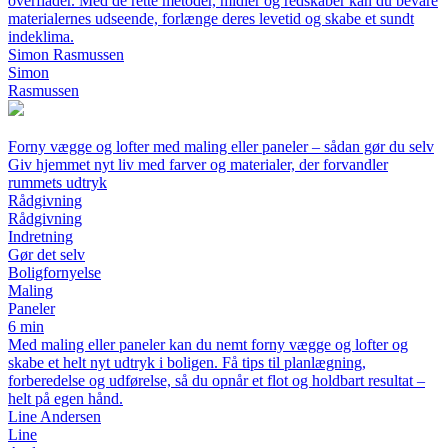
overflader. Med de rette metoder, midler og redskaber kan du bevare
materialernes udseende, forlænge deres levetid og skabe et sundt
indeklima.
Simon Rasmussen
Simon
Rasmussen
Forny vægge og lofter med maling eller paneler – sådan gør du selv
Giv hjemmet nyt liv med farver og materialer, der forvandler
rummets udtryk
Rådgivning
Rådgivning
Indretning
Gør det selv
Boligfornyelse
Maling
Paneler
6 min
Med maling eller paneler kan du nemt forny vægge og lofter og
skabe et helt nyt udtryk i boligen. Få tips til planlægning,
forberedelse og udførelse, så du opnår et flot og holdbart resultat –
helt på egen hånd.
Line Andersen
Line