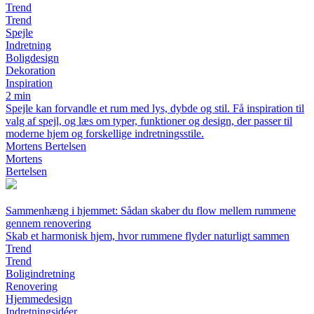
Trend
Trend
Spejle
Indretning
Boligdesign
Dekoration
Inspiration
2 min
Spejle kan forvandle et rum med lys, dybde og stil. Få inspiration til
valg af spejl, og læs om typer, funktioner og design, der passer til
moderne hjem og forskellige indretningsstile.
Mortens Bertelsen
Mortens
Bertelsen
Sammenhæng i hjemmet: Sådan skaber du flow mellem rummene
gennem renovering
Skab et harmonisk hjem, hvor rummene flyder naturligt sammen
Trend
Trend
Boligindretning
Renovering
Hjemmedesign
Indretningsidéer