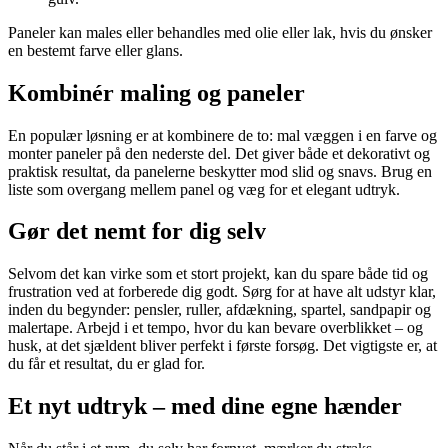
Paneler kan males eller behandles med olie eller lak, hvis du ønsker
en bestemt farve eller glans.
Kombinér maling og paneler
En populær løsning er at kombinere de to: mal væggen i en farve og
monter paneler på den nederste del. Det giver både et dekorativt og
praktisk resultat, da panelerne beskytter mod slid og snavs. Brug en
liste som overgang mellem panel og væg for et elegant udtryk.
Gør det nemt for dig selv
Selvom det kan virke som et stort projekt, kan du spare både tid og
frustration ved at forberede dig godt. Sørg for at have alt udstyr klar,
inden du begynder: pensler, ruller, afdækning, spartel, sandpapir og
malertape. Arbejd i et tempo, hvor du kan bevare overblikket – og
husk, at det sjældent bliver perfekt i første forsøg. Det vigtigste er, at
du får et resultat, du er glad for.
Et nyt udtryk – med dine egne hænder