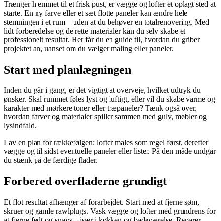
Trænger hjemmet til et frisk pust, er vægge og lofter et oplagt sted at
starte. En ny farve eller et sæt flotte paneler kan ændre hele
stemningen i et rum – uden at du behøver en totalrenovering. Med
lidt forberedelse og de rette materialer kan du selv skabe et
professionelt resultat. Her får du en guide til, hvordan du griber
projektet an, uanset om du vælger maling eller paneler.
Start med planlægningen
Inden du går i gang, er det vigtigt at overveje, hvilket udtryk du
ønsker. Skal rummet føles lyst og luftigt, eller vil du skabe varme og
karakter med mørkere toner eller træpaneler? Tænk også over,
hvordan farver og materialer spiller sammen med gulv, møbler og
lysindfald.
Lav en plan for rækkefølgen: lofter males som regel først, derefter
vægge og til sidst eventuelle paneler eller lister. På den måde undgår
du stænk på de færdige flader.
Forbered overfladerne grundigt
Et flot resultat afhænger af forarbejdet. Start med at fjerne søm,
skruer og gamle rawlplugs. Vask vægge og lofter med grundrens for
at fjerne fedt og snavs – især i køkken og badeværelse. Reparer