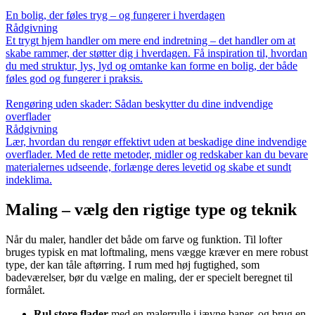
En bolig, der føles tryg – og fungerer i hverdagen
Rådgivning
Et trygt hjem handler om mere end indretning – det handler om at
skabe rammer, der støtter dig i hverdagen. Få inspiration til, hvordan
du med struktur, lys, lyd og omtanke kan forme en bolig, der både
føles god og fungerer i praksis.
Rengøring uden skader: Sådan beskytter du dine indvendige
overflader
Rådgivning
Lær, hvordan du rengør effektivt uden at beskadige dine indvendige
overflader. Med de rette metoder, midler og redskaber kan du bevare
materialernes udseende, forlænge deres levetid og skabe et sundt
indeklima.
Maling – vælg den rigtige type og teknik
Når du maler, handler det både om farve og funktion. Til lofter
bruges typisk en mat loftmaling, mens vægge kræver en mere robust
type, der kan tåle aftørring. I rum med høj fugtighed, som
badeværelser, bør du vælge en maling, der er specielt beregnet til
formålet.
Rul store flader
med en malerrulle i jævne baner, og brug en