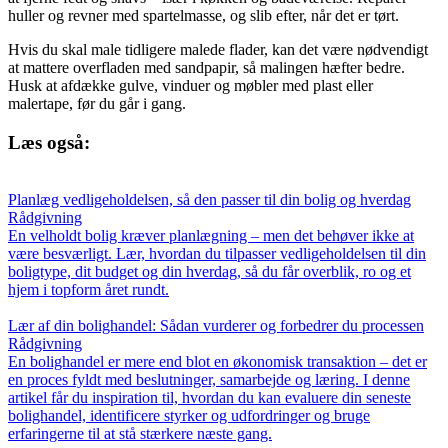
huller og revner med spartelmasse, og slib efter, når det er tørt.
Hvis du skal male tidligere malede flader, kan det være nødvendigt
at mattere overfladen med sandpapir, så malingen hæfter bedre.
Husk at afdække gulve, vinduer og møbler med plast eller
malertape, før du går i gang.
Læs også:
Planlæg vedligeholdelsen, så den passer til din bolig og hverdag
Rådgivning
En velholdt bolig kræver planlægning – men det behøver ikke at
være besværligt. Lær, hvordan du tilpasser vedligeholdelsen til din
boligtype, dit budget og din hverdag, så du får overblik, ro og et
hjem i topform året rundt.
Lær af din bolighandel: Sådan vurderer og forbedrer du processen
Rådgivning
En bolighandel er mere end blot en økonomisk transaktion – det er
en proces fyldt med beslutninger, samarbejde og læring. I denne
artikel får du inspiration til, hvordan du kan evaluere din seneste
bolighandel, identificere styrker og udfordringer og bruge
erfaringerne til at stå stærkere næste gang.