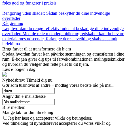
føles god og fungerer i praksis.
Rengøring uden skader: Sådan beskytter du dine indvendige
overflader
Rådgivning
Lær, hvordan du rengør effektivt uden at beskadige dine indvendige
overflader. Med de rette metoder, midler og redskaber kan du bevare
materialernes udseende, forlænge deres levetid og skabe et sundt
indeklima.
Brug farver til at transformere dit hjem
Opdag hvordan farver kan påvirke stemningen og atmosfæren i dine
rum. E-bogen giver dig tips til farvekombinationer, malingsteknikker
og hvordan du vælger den rette palet til dit hjem.
Læs e-bogen i dag
Nyhedsbrev: Tilmeld dig nu
Gør som tusindvis af andre – modtag vores bedste råd på mail.
Angiv din e-mailadresse
Bliv medlem
Mange tak for din tilmelding
Jeg har læst og accepterer vilkår og betingelser.
Ved tilmelding til nyhedsbrevet accepterer du vores vilkår og