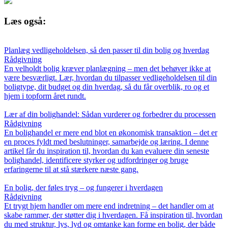
Læs også:
Planlæg vedligeholdelsen, så den passer til din bolig og hverdag
Rådgivning
En velholdt bolig kræver planlægning – men det behøver ikke at
være besværligt. Lær, hvordan du tilpasser vedligeholdelsen til din
boligtype, dit budget og din hverdag, så du får overblik, ro og et
hjem i topform året rundt.
Lær af din bolighandel: Sådan vurderer og forbedrer du processen
Rådgivning
En bolighandel er mere end blot en økonomisk transaktion – det er
en proces fyldt med beslutninger, samarbejde og læring. I denne
artikel får du inspiration til, hvordan du kan evaluere din seneste
bolighandel, identificere styrker og udfordringer og bruge
erfaringerne til at stå stærkere næste gang.
En bolig, der føles tryg – og fungerer i hverdagen
Rådgivning
Et trygt hjem handler om mere end indretning – det handler om at
skabe rammer, der støtter dig i hverdagen. Få inspiration til, hvordan
du med struktur, lys, lyd og omtanke kan forme en bolig, der både