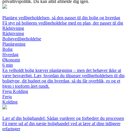
privatlivspolitik. Du kan altid afmelde dig igen.
Planlæg vedligeholdelsen, så den passer til din bolig og hverdag
Få styr på boligens vedligeholdelse med en plan, der passer til dig
Rådgivning
Rådgivning
Boligvedligeholdelse
Planlægning
Bolig
Hverdag
Økonomi
6 min
En velholdt bolig kræver planlægning – men det behøver ikke at
være besværligt. Lær, hvordan du tilpasser vedligeholdelsen til din
boligtype, dit budget og din hverdag, så du får overblik, ro og et
hjem i topform året rundt.
Freja Kolding
Freja
Kolding
Lær af din bolighandel: Sådan vurderer og forbedrer du processen
Få mere ud af din næste bolighandel ved at lære af dine tidligere
erfaringer