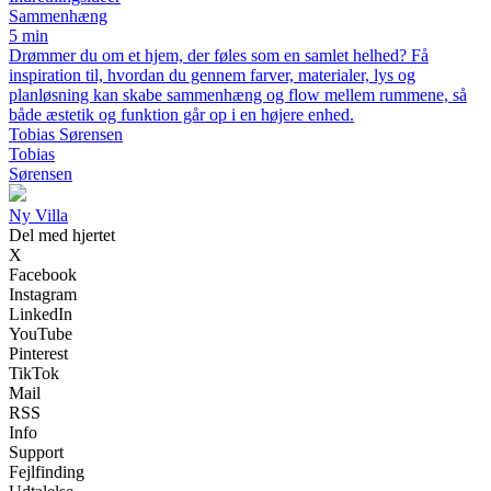
Sammenhæng
5 min
Drømmer du om et hjem, der føles som en samlet helhed? Få
inspiration til, hvordan du gennem farver, materialer, lys og
planløsning kan skabe sammenhæng og flow mellem rummene, så
både æstetik og funktion går op i en højere enhed.
Tobias Sørensen
Tobias
Sørensen
Ny Villa
Del med hjertet
X
Facebook
Instagram
LinkedIn
YouTube
Pinterest
TikTok
Mail
RSS
Info
Support
Fejlfinding