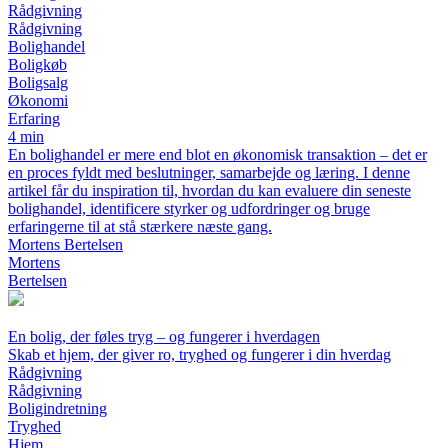
Rådgivning
Rådgivning
Bolighandel
Boligkøb
Boligsalg
Økonomi
Erfaring
4 min
En bolighandel er mere end blot en økonomisk transaktion – det er
en proces fyldt med beslutninger, samarbejde og læring. I denne
artikel får du inspiration til, hvordan du kan evaluere din seneste
bolighandel, identificere styrker og udfordringer og bruge
erfaringerne til at stå stærkere næste gang.
Mortens Bertelsen
Mortens
Bertelsen
En bolig, der føles tryg – og fungerer i hverdagen
Skab et hjem, der giver ro, tryghed og fungerer i din hverdag
Rådgivning
Rådgivning
Boligindretning
Tryghed
Hjem