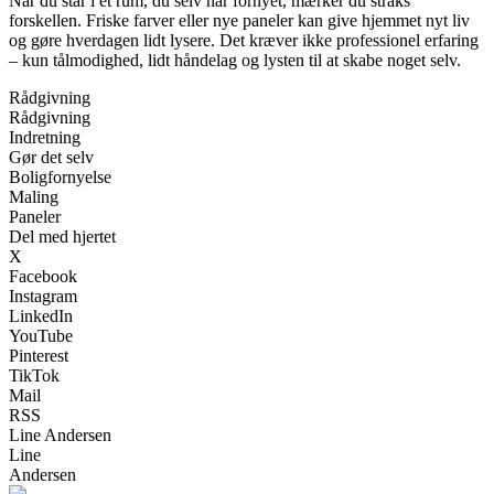
Når du står i et rum, du selv har fornyet, mærker du straks
forskellen. Friske farver eller nye paneler kan give hjemmet nyt liv
og gøre hverdagen lidt lysere. Det kræver ikke professionel erfaring
– kun tålmodighed, lidt håndelag og lysten til at skabe noget selv.
Rådgivning
Rådgivning
Indretning
Gør det selv
Boligfornyelse
Maling
Paneler
Del med hjertet
X
Facebook
Instagram
LinkedIn
YouTube
Pinterest
TikTok
Mail
RSS
Line Andersen
Line
Andersen