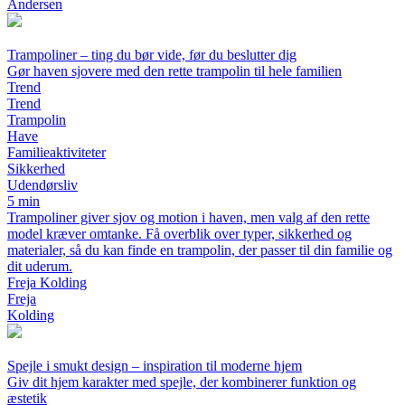
Andersen
Trampoliner – ting du bør vide, før du beslutter dig
Gør haven sjovere med den rette trampolin til hele familien
Trend
Trend
Trampolin
Have
Familieaktiviteter
Sikkerhed
Udendørsliv
5 min
Trampoliner giver sjov og motion i haven, men valg af den rette
model kræver omtanke. Få overblik over typer, sikkerhed og
materialer, så du kan finde en trampolin, der passer til din familie og
dit uderum.
Freja Kolding
Freja
Kolding
Spejle i smukt design – inspiration til moderne hjem
Giv dit hjem karakter med spejle, der kombinerer funktion og
æstetik