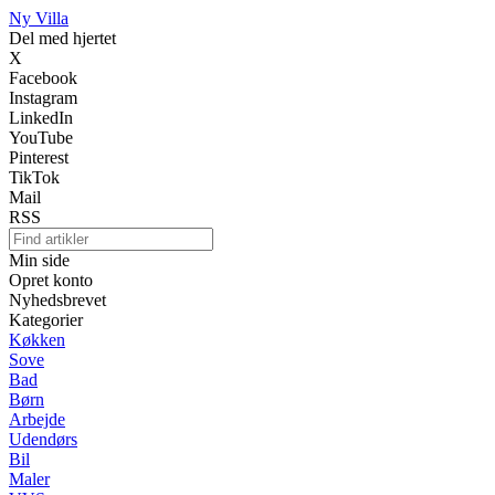
Ny Villa
Del med hjertet
X
Facebook
Instagram
LinkedIn
YouTube
Pinterest
TikTok
Mail
RSS
Min side
Opret konto
Nyhedsbrevet
Kategorier
Køkken
Sove
Bad
Børn
Arbejde
Udendørs
Bil
Maler