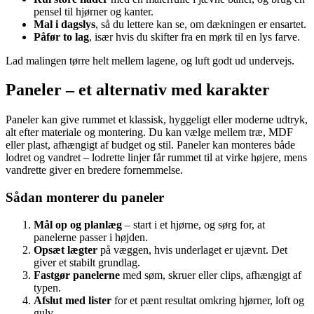
pensel til hjørner og kanter.
Mal i dagslys
, så du lettere kan se, om dækningen er ensartet.
Påfør to lag
, især hvis du skifter fra en mørk til en lys farve.
Lad malingen tørre helt mellem lagene, og luft godt ud undervejs.
Paneler – et alternativ med karakter
Paneler kan give rummet et klassisk, hyggeligt eller moderne udtryk,
alt efter materiale og montering. Du kan vælge mellem træ, MDF
eller plast, afhængigt af budget og stil. Paneler kan monteres både
lodret og vandret – lodrette linjer får rummet til at virke højere, mens
vandrette giver en bredere fornemmelse.
Sådan monterer du paneler
Mål op og planlæg
– start i et hjørne, og sørg for, at
panelerne passer i højden.
Opsæt lægter
på væggen, hvis underlaget er ujævnt. Det
giver et stabilt grundlag.
Fastgør panelerne
med søm, skruer eller clips, afhængigt af
typen.
Afslut med lister
for et pænt resultat omkring hjørner, loft og
gulv.