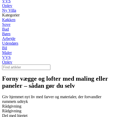
VVS
Oplev
Ny Villa
Kategorier
Køkken
Sove
Bad
Børn
Arbejde
Udendørs
Bil
Maler
VVS
Oplev
Forny vægge og lofter med maling eller
paneler – sådan gør du selv
Giv hjemmet nyt liv med farver og materialer, der forvandler
rummets udtryk
Rådgivning
Rådgivning
Del med hjertet