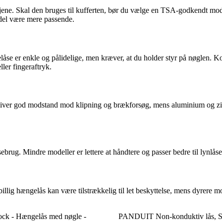
betjene. Skal den bruges til kufferten, bør du vælge en TSA-godkendt m
odel være mere passende.
se er enkle og pålidelige, men kræver, at du holder styr på nøglen. Kom
ler fingeraftryk.
 giver god modstand mod klipning og brækforsøg, mens aluminium og zin
ebrug. Mindre modeller er lettere at håndtere og passer bedre til lynlå
illig hængelås kan være tilstrækkelig til let beskyttelse, mens dyrere
ock - Hængelås med nøgle -
PANDUIT Non-konduktiv lås, 