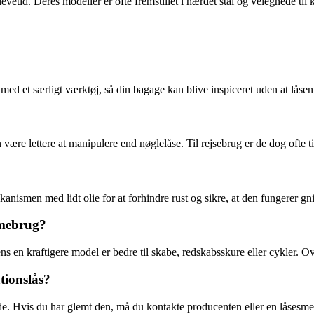
etid. Deres modeller er ofte fremstillet i hærdet stål og velegnede til
d et særligt værktøj, så din bagage kan blive inspiceret uden at låse
ære lettere at manipulere end nøglelåse. Til rejsebrug er de dog ofte t
anismen med lidt olie for at forhindre rust og sikre, at den fungerer gni
mmebrug?
ens en kraftigere model er bedre til skabe, redskabsskure eller cykler. O
tionslås?
e. Hvis du har glemt den, må du kontakte producenten eller en låsesmed 