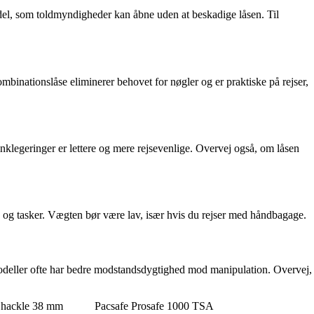
odel, som toldmyndigheder kan åbne uden at beskadige låsen. Til
binationslåse eliminerer behovet for nøgler og er praktiske på rejser,
klegeringer er lettere og mere rejsevenlige. Overvej også, om låsen
se og tasker. Vægten bør være lav, især hvis du rejser med håndbagage.
 modeller ofte har bedre modstandsdygtighed mod manipulation. Overvej,
Shackle 38 mm
Pacsafe Prosafe 1000 TSA