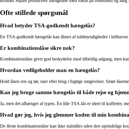
Britiske Squire producerer hængelåse med fokus på robusthed og lang lev
Ofte stillede spørgsmål
Hvad betyder TSA-godkendt hængelås?
En TSA-godkendt hængelås kan åbnes af toldmyndigheder i lufthavne me
Er kombinationslåse sikre nok?
Kombinationslåse giver god beskyttelse mod tilfældig adgang, men kan v
Hvordan vedligeholder man en hængelås?
Hold låsen ren og tør, især efter brug i fugtige omgivelser. Smør låsemek
Kan jeg bruge samme hængelås til både rejse og hje
Ja, men det afhænger af typen. En lille TSA-lås er ideel til kufferter, m
Hvad gør jeg, hvis jeg glemmer koden til min kombina
De fleste kombinationslåse kan ikke nulstilles uden den oprindelige kod