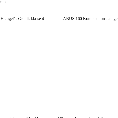
4mm
ængelås Granit, klasse 4
ABUS 160 Kombinationshængel