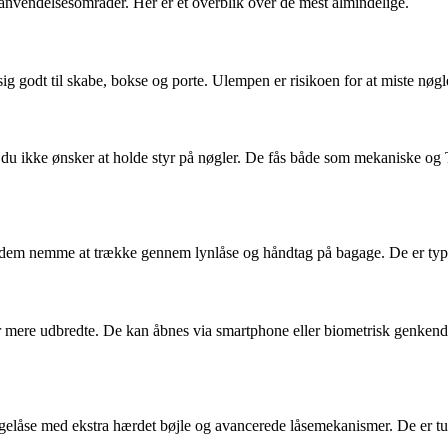
anvendelsesområder. Her er et overblik over de mest almindelige.
ig godt til skabe, bokse og porte. Ulempen er risikoen for at miste nø
vor du ikke ønsker at holde styr på nøgler. De fås både som mekaniske 
r dem nemme at trække gennem lynlåse og håndtag på bagage. De er typisk
er mere udbredte. De kan åbnes via smartphone eller biometrisk genken
ngelåse med ekstra hærdet bøjle og avancerede låsemekanismer. De er t