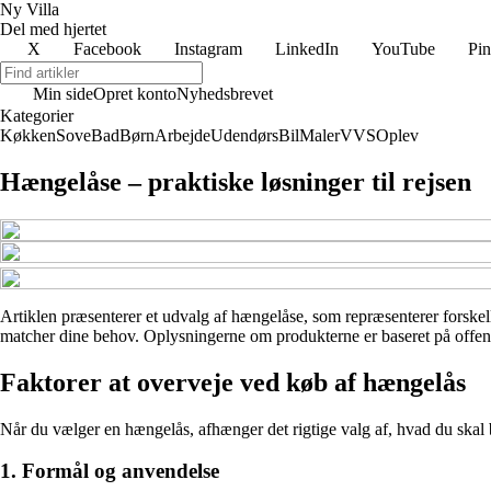
Ny Villa
Del med hjertet
X
Facebook
Instagram
LinkedIn
YouTube
Pin
Min side
Opret konto
Nyhedsbrevet
Kategorier
Køkken
Sove
Bad
Børn
Arbejde
Udendørs
Bil
Maler
VVS
Oplev
Hængelåse – praktiske løsninger til rejsen
Artiklen præsenterer et udvalg af hængelåse, som repræsenterer forskelli
matcher dine behov. Oplysningerne om produkterne er baseret på offentli
Faktorer at overveje ved køb af hængelås
Når du vælger en hængelås, afhænger det rigtige valg af, hvad du skal bru
1. Formål og anvendelse