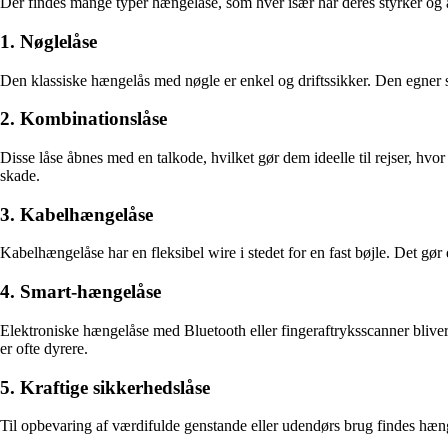
Der findes mange typer hængelåse, som hver især har deres styrker og 
1. Nøglelåse
Den klassiske hængelås med nøgle er enkel og driftssikker. Den egner s
2. Kombinationslåse
Disse låse åbnes med en talkode, hvilket gør dem ideelle til rejser, h
skade.
3. Kabelhængelåse
Kabelhængelåse har en fleksibel wire i stedet for en fast bøjle. Det gø
4. Smart-hængelåse
Elektroniske hængelåse med Bluetooth eller fingeraftryksscanner bliv
er ofte dyrere.
5. Kraftige sikkerhedslåse
Til opbevaring af værdifulde genstande eller udendørs brug findes hæ