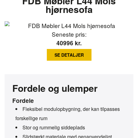
FDB Møbler L44 Mols
hjørnesofa
Seneste pris:
40996
kr.
SE DETALJER
Fordele og ulemper
Fordele
Fleksibel modulopbygning, der kan tilpasses
forskellige rum
Stor og rummelig siddeplads
Slidstærkt materiale med genanvendeligt