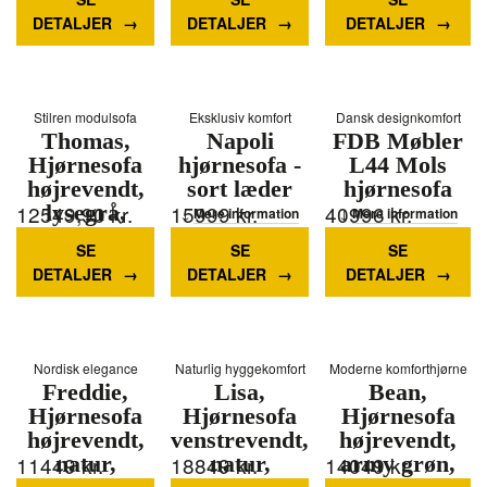
cm, læder
Mere information
DETALJER
DETALJER
DETALJER
Mere information
Stilren modulsofa
Eksklusiv komfort
Dansk designkomfort
Thomas,
Napoli
FDB Møbler
Hjørnesofa
hjørnesofa -
L44 Mols
højrevendt,
sort læder
hjørnesofa
12549,90
lysegrå,
kr.
15999
kr.
40996
kr.
Mere information
Mere information
H92x283x197
SE
SE
SE
cm
DETALJER
DETALJER
DETALJER
Mere information
Nordisk elegance
Naturlig hyggekomfort
Moderne komforthjørne
Freddie,
Lisa,
Bean,
Hjørnesofa
Hjørnesofa
Hjørnesofa
højrevendt,
venstrevendt,
højrevendt,
11449
natur,
kr.
18849
natur,
kr.
14049
army grøn,
kr.