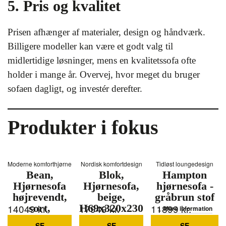
5. Pris og kvalitet
Prisen afhænger af materialer, design og håndværk.
Billigere modeller kan være et godt valg til
midlertidige løsninger, mens en kvalitetssofa ofte
holder i mange år. Overvej, hvor meget du bruger
sofaen dagligt, og investér derefter.
Produkter i fokus
Moderne komforthjørne
Nordisk komfortdesign
Tidløst loungedesign
Bean,
Blok,
Hampton
Hjørnesofa
Hjørnesofa,
hjørnesofa -
højrevendt,
beige,
gråbrun stof
14049
sort,
kr.
H69x320x230
17949
kr.
11899
kr.
Mere information
H73x175x305
cm, stof
SE
SE
SE