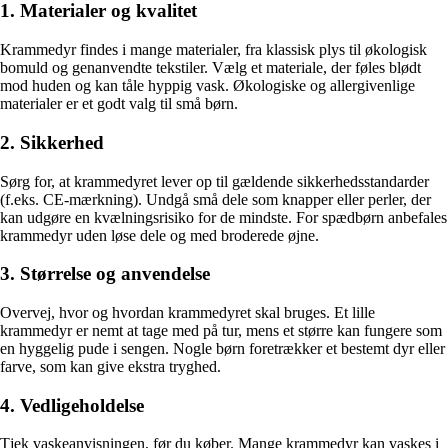
1. Materialer og kvalitet
Krammedyr findes i mange materialer, fra klassisk plys til økologisk
bomuld og genanvendte tekstiler. Vælg et materiale, der føles blødt
mod huden og kan tåle hyppig vask. Økologiske og allergivenlige
materialer er et godt valg til små børn.
2. Sikkerhed
Sørg for, at krammedyret lever op til gældende sikkerhedsstandarder
(f.eks. CE-mærkning). Undgå små dele som knapper eller perler, der
kan udgøre en kvælningsrisiko for de mindste. For spædbørn anbefales
krammedyr uden løse dele og med broderede øjne.
3. Størrelse og anvendelse
Overvej, hvor og hvordan krammedyret skal bruges. Et lille
krammedyr er nemt at tage med på tur, mens et større kan fungere som
en hyggelig pude i sengen. Nogle børn foretrækker et bestemt dyr eller
farve, som kan give ekstra tryghed.
4. Vedligeholdelse
Tjek vaskeanvisningen, før du køber. Mange krammedyr kan vaskes i