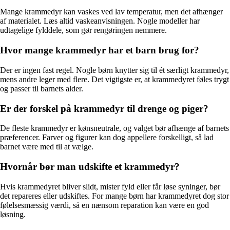
Mange krammedyr kan vaskes ved lav temperatur, men det afhænger
af materialet. Læs altid vaskeanvisningen. Nogle modeller har
udtagelige fylddele, som gør rengøringen nemmere.
Hvor mange krammedyr har et barn brug for?
Der er ingen fast regel. Nogle børn knytter sig til ét særligt krammedyr,
mens andre leger med flere. Det vigtigste er, at krammedyret føles trygt
og passer til barnets alder.
Er der forskel på krammedyr til drenge og piger?
De fleste krammedyr er kønsneutrale, og valget bør afhænge af barnets
præferencer. Farver og figurer kan dog appellere forskelligt, så lad
barnet være med til at vælge.
Hvornår bør man udskifte et krammedyr?
Hvis krammedyret bliver slidt, mister fyld eller får løse syninger, bør
det repareres eller udskiftes. For mange børn har krammedyret dog stor
følelsesmæssig værdi, så en nænsom reparation kan være en god
løsning.