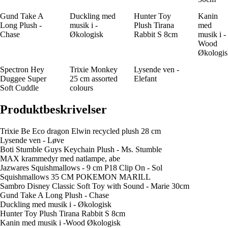
Gund Take A
Duckling med
Hunter Toy
Kanin
Long Plush -
musik i -
Plush Tirana
med
Chase
Økologisk
Rabbit S 8cm
musik i -
Wood
Økologis
Spectron Hey
Trixie Monkey
Lysende ven -
Duggee Super
25 cm assorted
Elefant
Soft Cuddle
colours
Produktbeskrivelser
Trixie Be Eco dragon Elwin recycled plush 28 cm
Lysende ven - Løve
Boti Stumble Guys Keychain Plush - Ms. Stumble
MAX krammedyr med natlampe, abe
Jazwares Squishmallows - 9 cm P18 Clip On - Sol
Squishmallows 35 CM POKEMON MARILL
Sambro Disney Classic Soft Toy with Sound - Marie 30cm
Gund Take A Long Plush - Chase
Duckling med musik i - Økologisk
Hunter Toy Plush Tirana Rabbit S 8cm
Kanin med musik i -Wood Økologisk