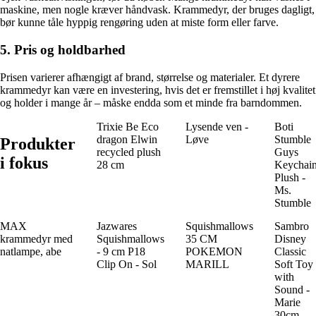
maskine, men nogle kræver håndvask. Krammedyr, der bruges dagligt,
bør kunne tåle hyppig rengøring uden at miste form eller farve.
5. Pris og holdbarhed
Prisen varierer afhængigt af brand, størrelse og materialer. Et dyrere
krammedyr kan være en investering, hvis det er fremstillet i høj kvalitet
og holder i mange år – måske endda som et minde fra barndommen.
Trixie Be Eco
Lysende ven -
Boti
dragon Elwin
Løve
Stumble
Produkter
recycled plush
Guys
i fokus
28 cm
Keychai
Plush -
Ms.
Stumble
MAX
Jazwares
Squishmallows
Sambro
krammedyr med
Squishmallows
35 CM
Disney
natlampe, abe
- 9 cm P18
POKEMON
Classic
Clip On - Sol
MARILL
Soft Toy
with
Sound -
Marie
30cm