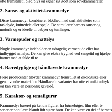
ofte fremstillet i blød plys og egner sig godt som sovekammerater.
2. Sanse- og aktivitetskrammedyr
Disse krammedyr kombinerer blødhed med små aktiviteter som
raslelyde, knitredele eller spejle. De stimulerer barnets sanser og
motorik og er ideelle til babyer og tumlinger.
3. Varmepuder og nattelys
Nogle krammedyr indeholder en udtagelig varmepude eller har
indbygget nattelys. De kan give ekstra tryghed ved sengetid og hjælpe
barnet med at falde til ro.
4. Bæredygtige og håndlavede krammedyr
Flere producenter tilbyder krammedyr fremstillet af økologiske eller
genanvendte materialer. Håndlavede varianter har ofte et unikt udtryk
og kan være en personlig gaveidé.
5. Karakter- og temafigurer
Krammedyr baseret på kendte figurer fra børnebøger, film eller tv-
serier er populære blandt lidt større børn. De kan være en del af barnets