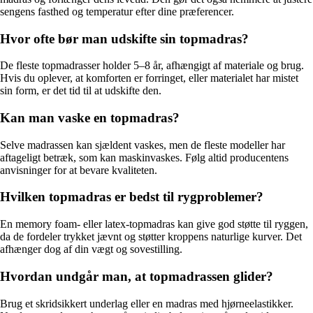
sengens fasthed og temperatur efter dine præferencer.
Hvor ofte bør man udskifte sin topmadras?
De fleste topmadrasser holder 5–8 år, afhængigt af materiale og brug.
Hvis du oplever, at komforten er forringet, eller materialet har mistet
sin form, er det tid til at udskifte den.
Kan man vaske en topmadras?
Selve madrassen kan sjældent vaskes, men de fleste modeller har
aftageligt betræk, som kan maskinvaskes. Følg altid producentens
anvisninger for at bevare kvaliteten.
Hvilken topmadras er bedst til rygproblemer?
En memory foam- eller latex-topmadras kan give god støtte til ryggen,
da de fordeler trykket jævnt og støtter kroppens naturlige kurver. Det
afhænger dog af din vægt og sovestilling.
Hvordan undgår man, at topmadrassen glider?
Brug et skridsikkert underlag eller en madras med hjørneelastikker.