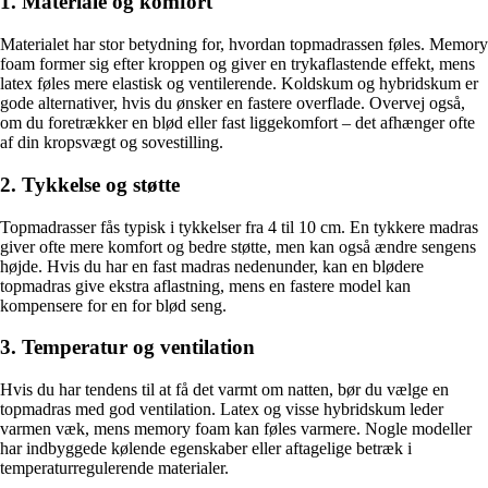
1. Materiale og komfort
Materialet har stor betydning for, hvordan topmadrassen føles. Memory
foam former sig efter kroppen og giver en trykaflastende effekt, mens
latex føles mere elastisk og ventilerende. Koldskum og hybridskum er
gode alternativer, hvis du ønsker en fastere overflade. Overvej også,
om du foretrækker en blød eller fast liggekomfort – det afhænger ofte
af din kropsvægt og sovestilling.
2. Tykkelse og støtte
Topmadrasser fås typisk i tykkelser fra 4 til 10 cm. En tykkere madras
giver ofte mere komfort og bedre støtte, men kan også ændre sengens
højde. Hvis du har en fast madras nedenunder, kan en blødere
topmadras give ekstra aflastning, mens en fastere model kan
kompensere for en for blød seng.
3. Temperatur og ventilation
Hvis du har tendens til at få det varmt om natten, bør du vælge en
topmadras med god ventilation. Latex og visse hybridskum leder
varmen væk, mens memory foam kan føles varmere. Nogle modeller
har indbyggede kølende egenskaber eller aftagelige betræk i
temperaturregulerende materialer.