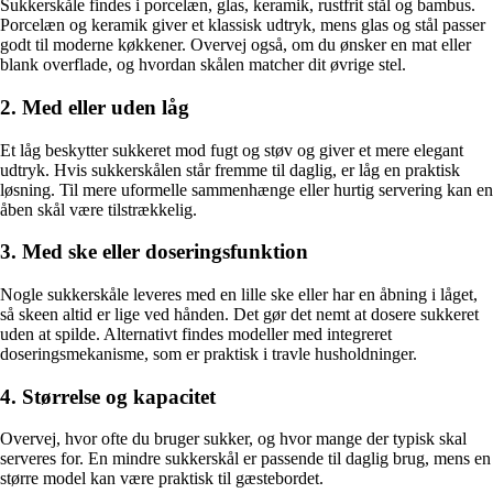
Sukkerskåle findes i porcelæn, glas, keramik, rustfrit stål og bambus.
Porcelæn og keramik giver et klassisk udtryk, mens glas og stål passer
godt til moderne køkkener. Overvej også, om du ønsker en mat eller
blank overflade, og hvordan skålen matcher dit øvrige stel.
2. Med eller uden låg
Et låg beskytter sukkeret mod fugt og støv og giver et mere elegant
udtryk. Hvis sukkerskålen står fremme til daglig, er låg en praktisk
løsning. Til mere uformelle sammenhænge eller hurtig servering kan en
åben skål være tilstrækkelig.
3. Med ske eller doseringsfunktion
Nogle sukkerskåle leveres med en lille ske eller har en åbning i låget,
så skeen altid er lige ved hånden. Det gør det nemt at dosere sukkeret
uden at spilde. Alternativt findes modeller med integreret
doseringsmekanisme, som er praktisk i travle husholdninger.
4. Størrelse og kapacitet
Overvej, hvor ofte du bruger sukker, og hvor mange der typisk skal
serveres for. En mindre sukkerskål er passende til daglig brug, mens en
større model kan være praktisk til gæstebordet.