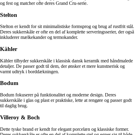
og fest og matcher ofte deres Grand Cru-serie.
Stelton
Stelton er kendt for sit minimalistiske formsprog og brug af rustfrit stål.
Deres sukkerskåle er ofte en del af komplette serveringsserier, der også
inkluderer mælkekander og termokander.
Kähler
Kähler tilbyder sukkerskåle i klassisk dansk keramik med håndmalede
detaljer. De passer godt til dem, der ønsker et mere kunstnerisk og
varmt udtryk i borddækningen.
Bodum
Bodum fokuserer på funktionalitet og moderne design. Deres
sukkerskåle i glas og plast er praktiske, lette at rengøre og passer godt
til daglig brug.
Villeroy & Boch
Dette tyske brand er kendt for elegant porcelæn og klassiske former.
Deres sukkerskåle er ofte en del af komplette stel og egner sig til både