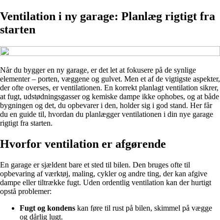
Ventilation i ny garage: Planlæg rigtigt fra
starten
Når du bygger en ny garage, er det let at fokusere på de synlige
elementer – porten, væggene og gulvet. Men et af de vigtigste aspekter,
der ofte overses, er ventilationen. En korrekt planlagt ventilation sikrer,
at fugt, udstødningsgasser og kemiske dampe ikke ophobes, og at både
bygningen og det, du opbevarer i den, holder sig i god stand. Her får
du en guide til, hvordan du planlægger ventilationen i din nye garage
rigtigt fra starten.
Hvorfor ventilation er afgørende
En garage er sjældent bare et sted til bilen. Den bruges ofte til
opbevaring af værktøj, maling, cykler og andre ting, der kan afgive
dampe eller tiltrække fugt. Uden ordentlig ventilation kan der hurtigt
opstå problemer:
Fugt og kondens
kan føre til rust på bilen, skimmel på vægge
og dårlig lugt.