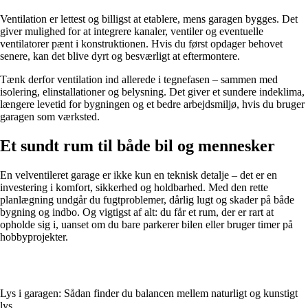
Ventilation er lettest og billigst at etablere, mens garagen bygges. Det
giver mulighed for at integrere kanaler, ventiler og eventuelle
ventilatorer pænt i konstruktionen. Hvis du først opdager behovet
senere, kan det blive dyrt og besværligt at eftermontere.
Tænk derfor ventilation ind allerede i tegnefasen – sammen med
isolering, elinstallationer og belysning. Det giver et sundere indeklima,
længere levetid for bygningen og et bedre arbejdsmiljø, hvis du bruger
garagen som værksted.
Et sundt rum til både bil og mennesker
En velventileret garage er ikke kun en teknisk detalje – det er en
investering i komfort, sikkerhed og holdbarhed. Med den rette
planlægning undgår du fugtproblemer, dårlig lugt og skader på både
bygning og indbo. Og vigtigst af alt: du får et rum, der er rart at
opholde sig i, uanset om du bare parkerer bilen eller bruger timer på
hobbyprojekter.
Lys i garagen: Sådan finder du balancen mellem naturligt og kunstigt
lys