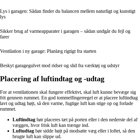
Lys i garagen: Sådan finder du balancen mellem naturligt og kunstigt
lys
Sikker brug af varmeapparater i garagen – sådan undgår du fejl og
farer
Ventilation i ny garage: Planlæg rigtigt fra starten
Beskyt garagegulvet mod ridser og slid fra værktøj og udstyr
Placering af luftindtag og -udtag
For at ventilationen skal fungere effektivt, skal luft kunne bevæge sig
frit gennem rummet. En god tommelfingerregel er at placere luftindtag
lavt og udtag højt, så den varme, fugtige luft kan stige op og forlade
rummet.
Luftindtag
bør placeres tæt på porten eller i den nederste del af
væggen, hvor frisk luft kan trænge ind.
Luftudtag
bør sidde højt på modsatte væg eller i loftet, så den
brugte luft kan slippe ud.