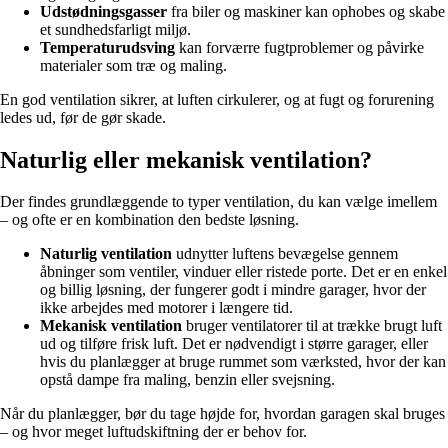
Udstødningsgasser
fra biler og maskiner kan ophobes og skabe
et sundhedsfarligt miljø.
Temperaturudsving
kan forværre fugtproblemer og påvirke
materialer som træ og maling.
En god ventilation sikrer, at luften cirkulerer, og at fugt og forurening
ledes ud, før de gør skade.
Naturlig eller mekanisk ventilation?
Der findes grundlæggende to typer ventilation, du kan vælge imellem
– og ofte er en kombination den bedste løsning.
Naturlig ventilation
udnytter luftens bevægelse gennem
åbninger som ventiler, vinduer eller ristede porte. Det er en enkel
og billig løsning, der fungerer godt i mindre garager, hvor der
ikke arbejdes med motorer i længere tid.
Mekanisk ventilation
bruger ventilatorer til at trække brugt luft
ud og tilføre frisk luft. Det er nødvendigt i større garager, eller
hvis du planlægger at bruge rummet som værksted, hvor der kan
opstå dampe fra maling, benzin eller svejsning.
Når du planlægger, bør du tage højde for, hvordan garagen skal bruges
– og hvor meget luftudskiftning der er behov for.