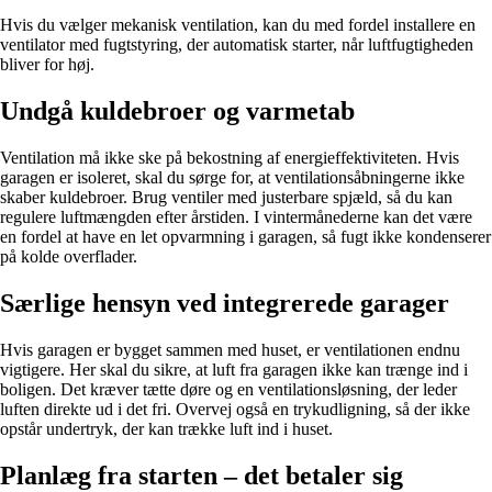
Hvis du vælger mekanisk ventilation, kan du med fordel installere en
ventilator med fugtstyring, der automatisk starter, når luftfugtigheden
bliver for høj.
Undgå kuldebroer og varmetab
Ventilation må ikke ske på bekostning af energieffektiviteten. Hvis
garagen er isoleret, skal du sørge for, at ventilationsåbningerne ikke
skaber kuldebroer. Brug ventiler med justerbare spjæld, så du kan
regulere luftmængden efter årstiden. I vintermånederne kan det være
en fordel at have en let opvarmning i garagen, så fugt ikke kondenserer
på kolde overflader.
Særlige hensyn ved integrerede garager
Hvis garagen er bygget sammen med huset, er ventilationen endnu
vigtigere. Her skal du sikre, at luft fra garagen ikke kan trænge ind i
boligen. Det kræver tætte døre og en ventilationsløsning, der leder
luften direkte ud i det fri. Overvej også en trykudligning, så der ikke
opstår undertryk, der kan trække luft ind i huset.
Planlæg fra starten – det betaler sig