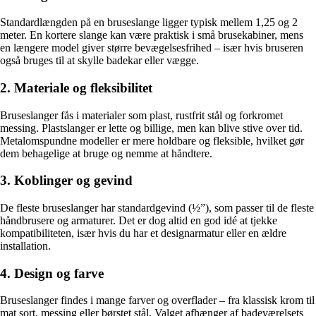
Standardlængden på en bruseslange ligger typisk mellem 1,25 og 2
meter. En kortere slange kan være praktisk i små brusekabiner, mens
en længere model giver større bevægelsesfrihed – især hvis bruseren
også bruges til at skylle badekar eller vægge.
2. Materiale og fleksibilitet
Bruseslanger fås i materialer som plast, rustfrit stål og forkromet
messing. Plastslanger er lette og billige, men kan blive stive over tid.
Metalomspundne modeller er mere holdbare og fleksible, hvilket gør
dem behagelige at bruge og nemme at håndtere.
3. Koblinger og gevind
De fleste bruseslanger har standardgevind (½”), som passer til de fleste
håndbrusere og armaturer. Det er dog altid en god idé at tjekke
kompatibiliteten, især hvis du har et designarmatur eller en ældre
installation.
4. Design og farve
Bruseslanger findes i mange farver og overflader – fra klassisk krom til
mat sort, messing eller børstet stål. Valget afhænger af badeværelsets