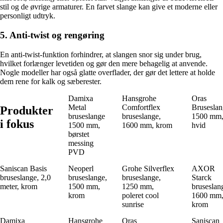
stil og de øvrige armaturer. En farvet slange kan give et moderne eller
personligt udtryk.
5. Anti-twist og rengøring
En anti-twist-funktion forhindrer, at slangen snor sig under brug,
hvilket forlænger levetiden og gør den mere behagelig at anvende.
Nogle modeller har også glatte overflader, der gør det lettere at holde
dem rene for kalk og sæberester.
Damixa
Hansgrohe
Oras
Metal
Comfortflex
Bruseslan
Produkter
bruseslange
bruseslange,
1500 mm
i fokus
1500 mm,
1600 mm, krom
hvid
børstet
messing
PVD
Saniscan Basis
Neoperl
Grohe Silverflex
AXOR
bruseslange, 2,0
bruseslange,
bruseslange,
Starck
meter, krom
1500 mm,
1250 mm,
bruseslan
krom
poleret cool
1600 mm
sunrise
krom
Damixa
Hansgrohe
Oras
Saniscan