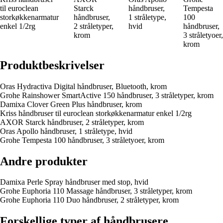
til euroclean
Starck
håndbruser,
Tempesta
storkøkkenarmatur
håndbruser,
1 stråletype,
100
enkel 1/2rg
2 stråletyper,
hvid
håndbruser,
krom
3 stråletyoer,
krom
Produktbeskrivelser
Oras Hydractiva Digital håndbruser, Bluetooth, krom
Grohe Rainshower SmartActive 150 håndbruser, 3 stråletyper, krom
Damixa Clover Green Plus håndbruser, krom
Kriss håndbruser til euroclean storkøkkenarmatur enkel 1/2rg
AXOR Starck håndbruser, 2 stråletyper, krom
Oras Apollo håndbruser, 1 stråletype, hvid
Grohe Tempesta 100 håndbruser, 3 stråletyoer, krom
Andre produkter
Damixa Perle Spray håndbruser med stop, hvid
Grohe Euphoria 110 Massage håndbruser, 3 stråletyper, krom
Grohe Euphoria 110 Duo håndbruser, 2 stråletyper, krom
Forskellige typer af håndbrusere