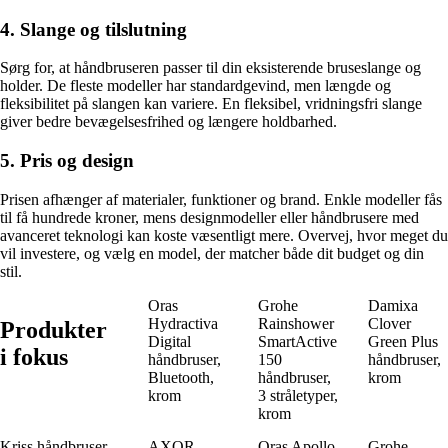
4. Slange og tilslutning
Sørg for, at håndbruseren passer til din eksisterende bruseslange og
holder. De fleste modeller har standardgevind, men længde og
fleksibilitet på slangen kan variere. En fleksibel, vridningsfri slange
giver bedre bevægelsesfrihed og længere holdbarhed.
5. Pris og design
Prisen afhænger af materialer, funktioner og brand. Enkle modeller fås
til få hundrede kroner, mens designmodeller eller håndbrusere med
avanceret teknologi kan koste væsentligt mere. Overvej, hvor meget du
vil investere, og vælg en model, der matcher både dit budget og din
stil.
Oras
Grohe
Damixa
Hydractiva
Rainshower
Clover
Produkter
Digital
SmartActive
Green Plus
i fokus
håndbruser,
150
håndbruser,
Bluetooth,
håndbruser,
krom
krom
3 stråletyper,
krom
Kriss håndbruser
AXOR
Oras Apollo
Grohe