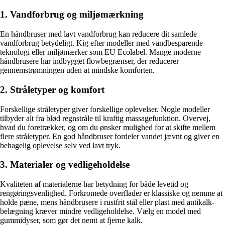
1. Vandforbrug og miljømærkning
En håndbruser med lavt vandforbrug kan reducere dit samlede
vandforbrug betydeligt. Kig efter modeller med vandbesparende
teknologi eller miljømærker som EU Ecolabel. Mange moderne
håndbrusere har indbygget flowbegrænser, der reducerer
gennemstrømningen uden at mindske komforten.
2. Stråletyper og komfort
Forskellige stråletyper giver forskellige oplevelser. Nogle modeller
tilbyder alt fra blød regnstråle til kraftig massagefunktion. Overvej,
hvad du foretrækker, og om du ønsker mulighed for at skifte mellem
flere stråletyper. En god håndbruser fordeler vandet jævnt og giver en
behagelig oplevelse selv ved lavt tryk.
3. Materialer og vedligeholdelse
Kvaliteten af materialerne har betydning for både levetid og
rengøringsvenlighed. Forkromede overflader er klassiske og nemme at
holde pæne, mens håndbrusere i rustfrit stål eller plast med antikalk-
belægning kræver mindre vedligeholdelse. Vælg en model med
gummidyser, som gør det nemt at fjerne kalk.