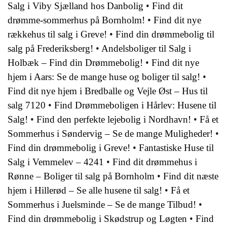
Salg i Viby Sjælland hos Danbolig
•
Find dit
drømme-sommerhus på Bornholm!
•
Find dit nye
rækkehus til salg i Greve!
•
Find din drømmebolig til
salg på Frederiksberg!
•
Andelsboliger til Salg i
Holbæk – Find din Drømmebolig!
•
Find dit nye
hjem i Aars: Se de mange huse og boliger til salg!
•
Find dit nye hjem i Bredballe og Vejle Øst – Hus til
salg 7120
•
Find Drømmeboligen i Hårlev: Husene til
Salg!
•
Find den perfekte lejebolig i Nordhavn!
•
Få et
Sommerhus i Søndervig – Se de mange Muligheder!
•
Find din drømmebolig i Greve!
•
Fantastiske Huse til
Salg i Vemmelev – 4241
•
Find dit drømmehus i
Rønne – Boliger til salg på Bornholm
•
Find dit næste
hjem i Hillerød – Se alle husene til salg!
•
Få et
Sommerhus i Juelsminde – Se de mange Tilbud!
•
Find din drømmebolig i Skødstrup og Løgten
•
Find