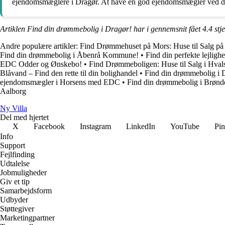
ejendomsmæglere i Dragør. At have en god ejendomsmægler ved din 
Artiklen Find din drømmebolig i Dragør! har i gennemsnit fået
4.4
stj
Andre populære artikler:
Find Drømmehuset på Mors: Huse til Salg 
Find din drømmebolig i Åbenrå Kommune!
•
Find din perfekte lejligh
EDC Odder og Ønskebo!
•
Find Drømmeboligen: Huse til Salg i Hval
Blåvand – Find den rette til din bolighandel
•
Find din drømmebolig i 
ejendomsmægler i Horsens med EDC
•
Find din drømmebolig i Brønder
Aalborg
Ny Villa
Del med hjertet
X
Facebook
Instagram
LinkedIn
YouTube
Pin
Info
Support
Fejlfinding
Udtalelse
Jobmuligheder
Giv et tip
Samarbejdsform
Udbyder
Støttegiver
Marketingpartner