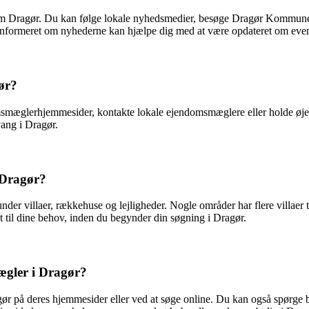
t om Dragør. Du kan følge lokale nyhedsmedier, besøge Dragør Kommunes
 informeret om nyhederne kan hjælpe dig med at være opdateret om even
gør?
omsmæglerhjemmesider, kontakte lokale ejendomsmæglere eller holde øje 
vang i Dragør.
i Dragør?
runder villaer, rækkehuse og lejligheder. Nogle områder har flere villaer
st til dine behov, inden du begynder din søgning i Dragør.
gler i Dragør?
r på deres hjemmesider eller ved at søge online. Du kan også spørge be