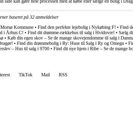
side kan gøre hele processen med at købe eller sælge en bolig i Dragø
erner baseret på
32
anmeldelser
på Morsø Kommune
•
Find den perfekte lejebolig i Nykøbing F!
•
Find de
ed i Århus C!
•
Find dit drømme-rækkehus til salg i Hvidovre!
•
Sælg di
sø
•
Køb din egen skov – Se de mange skovejendomme til salg i Danm
Dragør!
•
Find din drømmebolig i Ry: Huse til Salg i Ry og Omegn
•
Fi
slev – Hus til salg i 9700
•
Find dit nye hjem i Ribe – Se de mange bo
terest
TikTok
Mail
RSS