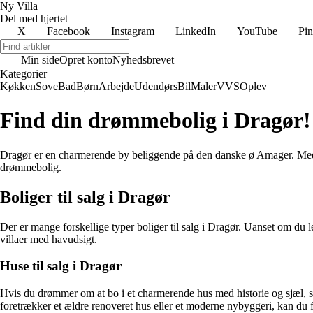
Ny Villa
Del med hjertet
X
Facebook
Instagram
LinkedIn
YouTube
Pin
Min side
Opret konto
Nyhedsbrevet
Kategorier
Køkken
Sove
Bad
Børn
Arbejde
Udendørs
Bil
Maler
VVS
Oplev
Find din drømmebolig i Dragør!
Dragør er en charmerende by beliggende på den danske ø Amager. Med si
drømmebolig.
Boliger til salg i Dragør
Der er mange forskellige typer boliger til salg i Dragør. Uanset om du led
villaer med havudsigt.
Huse til salg i Dragør
Hvis du drømmer om at bo i et charmerende hus med historie og sjæl, så
foretrækker et ældre renoveret hus eller et moderne nybyggeri, kan du f