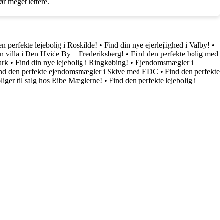
r meget lettere.
n perfekte lejebolig i Roskilde!
•
Find din nye ejerlejlighed i Valby!
•
n villa i Den Hvide By – Frederiksberg!
•
Find den perfekte bolig med
ark
•
Find din nye lejebolig i Ringkøbing!
•
Ejendomsmægler i
nd den perfekte ejendomsmægler i Skive med EDC
•
Find den perfekte
liger til salg hos Ribe Mæglerne!
•
Find den perfekte lejebolig i