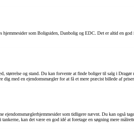
 hjemmesider som Boligsiden, Danbolig og EDC. Det er altid en god idé a
d, størrelse og stand. Du kan forvente at finde boliger til salg i Dragør
øre dig med en ejendomsmægler for at få et mere præcist billede af prise
amme ejendomsmæglerhjemmesider som tidligere nævnt. Du kan også tage
d i tankerne, kan det være en god idé at foretage en søgning mere målret