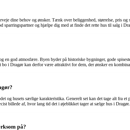
 overveje dine behov og ønsker. Tænk over beliggenhed, størrelse, pris og
parringspartner og hjælpe dig med at finde det rette hus til salg i Dra
 en god atmosfære. Byen byder på historiske bygninger, gode spiseste
t bo i Dragør kan derfor være attraktivt for dem, der ønsker en kombina
ragør?
et og husets særlige karakteristika. Generelt set kan det tage alt fra et
t billede af, hvor lang tid det i øjeblikket tager at sælge hus i Dragør.
ærksom på?