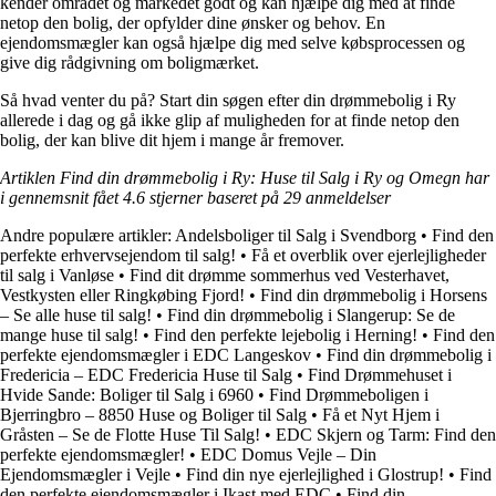
kender området og markedet godt og kan hjælpe dig med at finde
netop den bolig, der opfylder dine ønsker og behov. En
ejendomsmægler kan også hjælpe dig med selve købsprocessen og
give dig rådgivning om boligmærket.
Så hvad venter du på? Start din søgen efter din drømmebolig i Ry
allerede i dag og gå ikke glip af muligheden for at finde netop den
bolig, der kan blive dit hjem i mange år fremover.
Artiklen Find din drømmebolig i Ry: Huse til Salg i Ry og Omegn har
i gennemsnit fået
4.6
stjerner baseret på
29
anmeldelser
Andre populære artikler:
Andelsboliger til Salg i Svendborg
•
Find den
perfekte erhvervsejendom til salg!
•
Få et overblik over ejerlejligheder
til salg i Vanløse
•
Find dit drømme sommerhus ved Vesterhavet,
Vestkysten eller Ringkøbing Fjord!
•
Find din drømmebolig i Horsens
– Se alle huse til salg!
•
Find din drømmebolig i Slangerup: Se de
mange huse til salg!
•
Find den perfekte lejebolig i Herning!
•
Find den
perfekte ejendomsmægler i EDC Langeskov
•
Find din drømmebolig i
Fredericia – EDC Fredericia Huse til Salg
•
Find Drømmehuset i
Hvide Sande: Boliger til Salg i 6960
•
Find Drømmeboligen i
Bjerringbro – 8850 Huse og Boliger til Salg
•
Få et Nyt Hjem i
Gråsten – Se de Flotte Huse Til Salg!
•
EDC Skjern og Tarm: Find den
perfekte ejendomsmægler!
•
EDC Domus Vejle – Din
Ejendomsmægler i Vejle
•
Find din nye ejerlejlighed i Glostrup!
•
Find
den perfekte ejendomsmægler i Ikast med EDC
•
Find din