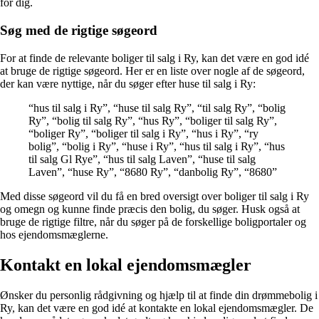
for dig.
Søg med de rigtige søgeord
For at finde de relevante boliger til salg i Ry, kan det være en god idé
at bruge de rigtige søgeord. Her er en liste over nogle af de søgeord,
der kan være nyttige, når du søger efter huse til salg i Ry:
“hus til salg i Ry”, “huse til salg Ry”, “til salg Ry”, “bolig
Ry”, “bolig til salg Ry”, “hus Ry”, “boliger til salg Ry”,
“boliger Ry”, “boliger til salg i Ry”, “hus i Ry”, “ry
bolig”, “bolig i Ry”, “huse i Ry”, “hus til salg i Ry”, “hus
til salg Gl Rye”, “hus til salg Laven”, “huse til salg
Laven”, “huse Ry”, “8680 Ry”, “danbolig Ry”, “8680”
Med disse søgeord vil du få en bred oversigt over boliger til salg i Ry
og omegn og kunne finde præcis den bolig, du søger. Husk også at
bruge de rigtige filtre, når du søger på de forskellige boligportaler og
hos ejendomsmæglerne.
Kontakt en lokal ejendomsmægler
Ønsker du personlig rådgivning og hjælp til at finde din drømmebolig i
Ry, kan det være en god idé at kontakte en lokal ejendomsmægler. De