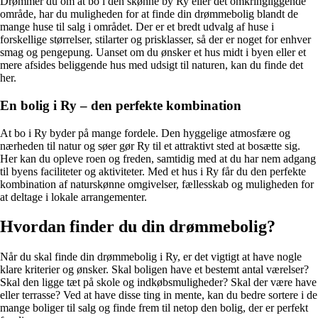
Drømmer du om at bo i den skønne by Ry eller det omkringliggende
område, har du muligheden for at finde din drømmebolig blandt de
mange huse til salg i området. Der er et bredt udvalg af huse i
forskellige størrelser, stilarter og prisklasser, så der er noget for enhver
smag og pengepung. Uanset om du ønsker et hus midt i byen eller et
mere afsides beliggende hus med udsigt til naturen, kan du finde det
her.
En bolig i Ry – den perfekte kombination
At bo i Ry byder på mange fordele. Den hyggelige atmosfære og
nærheden til natur og søer gør Ry til et attraktivt sted at bosætte sig.
Her kan du opleve roen og freden, samtidig med at du har nem adgang
til byens faciliteter og aktiviteter. Med et hus i Ry får du den perfekte
kombination af naturskønne omgivelser, fællesskab og muligheden for
at deltage i lokale arrangementer.
Hvordan finder du din drømmebolig?
Når du skal finde din drømmebolig i Ry, er det vigtigt at have nogle
klare kriterier og ønsker. Skal boligen have et bestemt antal værelser?
Skal den ligge tæt på skole og indkøbsmuligheder? Skal der være have
eller terrasse? Ved at have disse ting in mente, kan du bedre sortere i de
mange boliger til salg og finde frem til netop den bolig, der er perfekt